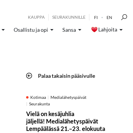
KAUPPA
SEURAKUNNILLE
FI
EN
Lahjoita
Osallistu ja opi
Sansa
Palaa takaisin pääsivulle
Kotimaa
Medialähetyspäivät
Seurakunta
Vielä on kesäjuhlia
jäljellä! Medialähetyspäivät
Lempäälässä 21.–23. elokuuta