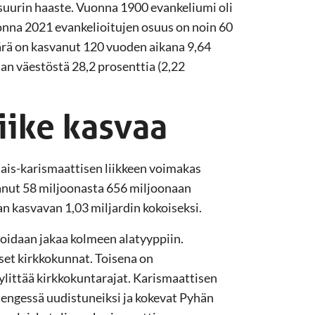
e suurin haaste. Vuonna 1900 evankeliumi oli
uonna 2021 evankelioitujen osuus on noin 60
äärä on kasvanut 120 vuoden aikana 9,64
n väestöstä 28,2 prosenttia (2,22
iike kasvaa
alais-karismaattisen liikkeen voimakas
anut 58 miljoonasta 656 miljoonaan
 kasvavan 1,03 miljardin kokoiseksi.
 voidaan jakaa kolmeen alatyyppiin.
set kirkkokunnat. Toisena on
 ylittää kirkkokuntarajat. Karismaattisen
Hengessä uudistuneiksi ja kokevat Pyhän