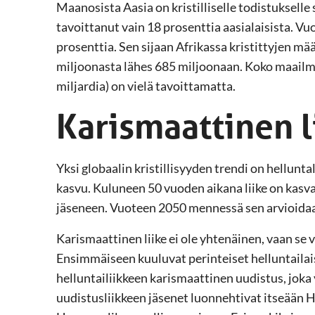
Maanosista Aasia on kristilliselle todistuksell
tavoittanut vain 18 prosenttia aasialaisista. V
prosenttia. Sen sijaan Afrikassa kristittyjen m
miljoonasta lähes 685 miljoonaan. Koko maailma
miljardia) on vielä tavoittamatta.
Karismaattinen l
Yksi globaalin kristillisyyden trendi on hellunt
kasvu. Kuluneen 50 vuoden aikana liike on kasv
jäseneen. Vuoteen 2050 mennessä sen arvioidaan
Karismaattinen liike ei ole yhtenäinen, vaan se
Ensimmäiseen kuuluvat perinteiset helluntailai
helluntailiikkeen karismaattinen uudistus, joka
uudistusliikkeen jäsenet luonnehtivat itseään 