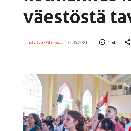
väestöstä ta
Lähetystyö
/
Ulkomaat
/
12.05.2021
4 min