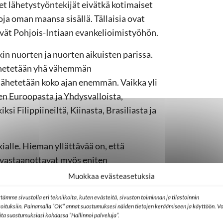
et lähetystyöntekijät eivätkä kotimaiset
ajoja oman maansa sisällä. Tällaisia ovat
htevät Pohjois-Intiaan evankelioimistyöhön.
in nuorten ja nuorten aikuisten parissa.
lähetetään yhä vähemmän
ä lähetetään koko ajan enemmän. Vaikka yli
een Euroopasta ja Yhdysvalloista,
i Filippiineiltä, Kiinasta, Brasiliasta ja
ialle. Hieman yllättävää on, että
 vastaanottavat myös eniten
Muokkaa evästeasetuksia
onissa maissa epätasapaino. Maihin, joissa
tämme sivustolla eri tekniikoita, kuten evästeitä, sivuston toiminnan ja tilastoinnin
koituksiin. Painamalla ”OK” annat suostumuksesi näiden tietojen keräämiseen ja käyttöön. Vo
uhteellisen vähän lähettejä. Esimerkiksi
lita suostumuksiasi kohdassa ”Hallinnoi palveluja”.