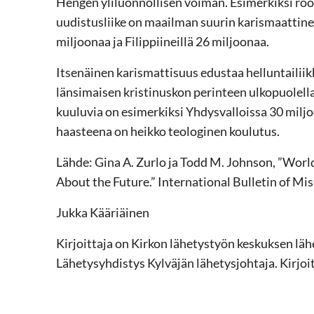
Hengen yliluonnollisen voiman. Esimerkiksi ro
uudistusliike on maailman suurin karismaattinen 
miljoonaa ja Filippiineillä 26 miljoonaa.
Itsenäinen karismattisuus edustaa helluntailiikk
länsimaisen kristinuskon perinteen ulkopuolella 
kuuluvia on esimerkiksi Yhdysvalloissa 30 miljo
haasteena on heikko teologinen koulutus.
Lähde: Gina A. Zurlo ja Todd M. Johnson, ”Worl
About the Future.” International Bulletin of Miss
Jukka Kääriäinen
Kirjoittaja on Kirkon lähetystyön keskuksen läh
Lähetysyhdistys Kylväjän lähetysjohtaja. Kirjoi