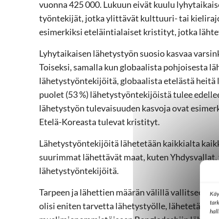
vuonna 425 000. Lukuun eivät kuulu lyhytaikais
työntekijät, jotka ylittävät kulttuuri- tai kielir
esimerkiksi eteläintialaiset kristityt, jotka lä
Lyhytaikaisen lähetystyön suosio kasvaa varsink
Toiseksi, samalla kun globaalista pohjoisesta 
lähetystyöntekijöitä, globaalista etelästä heit
puolet (53 %) lähetystyöntekijöistä tulee edell
lähetystyön tulevaisuuden kasvoja ovat esimerkiks
Etelä-Koreasta tulevat kristityt.
Lähetystyöntekijöitä lähetetään kaikkialta kaikk
suurimmat lähettävät maat, kuten Yhdysvallat,
lähetystyöntekijöitä.
Tarpeen ja lähettien määrän välillä vallitsee m
Käy
tar
olisi eniten tarvetta lähetystyölle, lähetetään s
hal