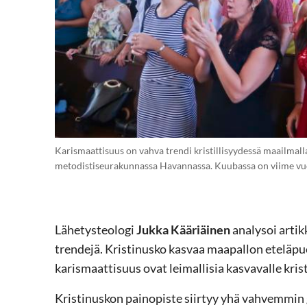
Karismaattisuus on vahva trendi kristillisyydessä maailmall
metodistiseurakunnassa Havannassa. Kuubassa on viime vuosi
Lähetysteologi
Jukka Kääriäinen
analysoi artik
trendejä. Kristinusko kasvaa maapallon eteläpuo
karismaattisuus ovat leimallisia kasvavalle krist
Kristinuskon painopiste siirtyy yhä vahvemmin g