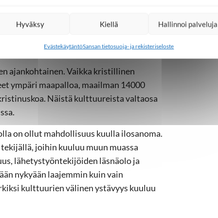
in noin 1000 lähettiä, kun väestöltään
aan lähetettiin 20 000 lähetystyöntekijää.
Hyväksy
Kiellä
Hallinnoi palveluja
Evästekäytäntö
Sansan tietosuoja- ja rekisteriseloste
 ajankohtainen. Vaikka kristillinen
neet ympäri maapalloa, maailman 14000
kristinuskoa. Näistä kulttuureista valtaosa
ssa.
jolla on ollut mahdollisuus kuulla ilosanoma.
tekijällä, joihin kuuluu muun muassa
vuus, lähetystyöntekijöiden läsnäolo ja
ään nykyään laajemmin kuin vain
kiksi kulttuurien välinen ystävyys kuuluu