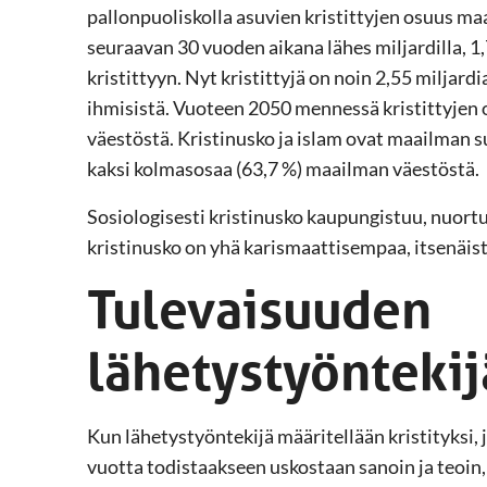
pallonpuoliskolla asuvien kristittyjen osuus ma
seuraavan 30 vuoden aikana lähes miljardilla, 1,7
kristittyyn. Nyt kristittyjä on noin 2,55 miljar
ihmisistä. Vuoteen 2050 mennessä kristittyjen 
väestöstä. Kristinusko ja islam ovat maailman 
kaksi kolmasosaa (63,7 %) maailman väestöstä.
Sosiologisesti kristinusko kaupungistuu, nuortuu
kristinusko on yhä karismaattisempaa, itsenäis
Tulevaisuuden
lähetystyöntekij
Kun lähetystyöntekijä määritellään kristityksi,
vuotta todistaakseen uskostaan sanoin ja teoin,