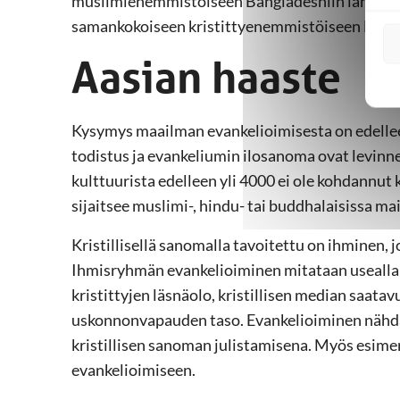
muslimienemmistöiseen Bangladeshiin lähetetti
samankokoiseen kristittyenemmistöiseen Brasili
Aasian haaste
Kysymys maailman evankelioimisesta on edelleen
todistus ja evankeliumin ilosanoma ovat levin
kulttuurista edelleen yli 4000 ei ole kohdannut 
sijaitsee muslimi-, hindu- tai buddhalaisissa mai
Kristillisellä sanomalla tavoitettu on ihminen, 
Ihmisryhmän evankelioiminen mitataan usealla 
kristittyjen läsnäolo, kristillisen median saata
uskonnonvapauden taso. Evankelioiminen nähd
kristillisen sanoman julistamisena. Myös esimer
evankelioimiseen.