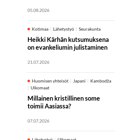
05.08.2026
Kotimaa
Lähetystyö
Seurakunta
Heikki Kärhän kutsumuksena
on evankeliumin julistaminen
21.07.2026
Huomisen yhteisöt
Japani
Kambodža
Ulkomaat
Millainen kristillinen some
toimii Aasiassa?
07.07.2026
Lähetystyö
Ulkomaat