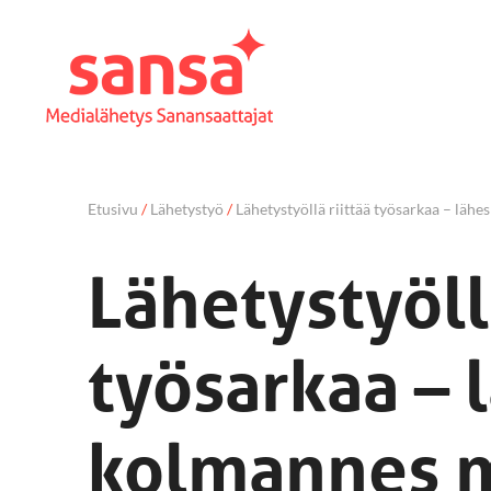
Etusivu
/
Lähetystyö
/
Lähetystyöllä riittää työsarkaa – läh
Lähetystyöll
työsarkaa – 
kolmannes 