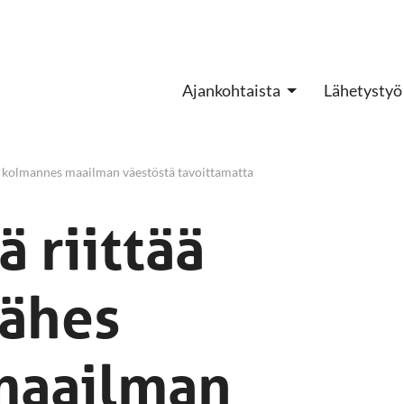
Ajankohtaista
Lähetystyö
es kolmannes maailman väestöstä tavoittamatta
ä riittää
lähes
maailman