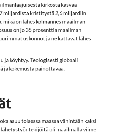
ailmanlaajuisesta kirkosta kasvaa
 miljardista kristitystä 2,6 miljardiin
dia, mikä on lähes kolmannes maailman
osuus on jo 35 prosenttia maailman
suurimmat uskonnot ja ne kattavat lähes
 ja köyhtyy. Teologisesti globaali
tä ja kokemusta painottavaa.
ät
 joka asuu toisessa maassa vähintään kaksi
 lähetystyöntekijöitä oli maailmalla viime