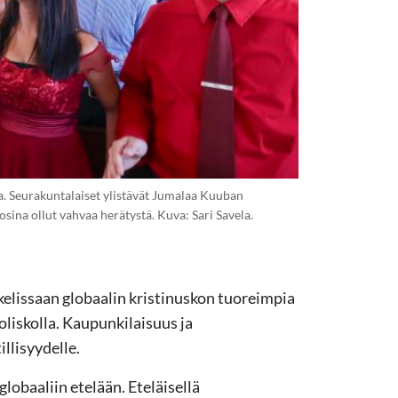
a. Seurakuntalaiset ylistävät Jumalaa Kuuban
na ollut vahvaa herätystä. Kuva: Sari Savela.
kelissaan globaalin kristinuskon tuoreimpia
liskolla. Kaupunkilaisuus ja
illisyydelle.
lobaaliin etelään. Eteläisellä