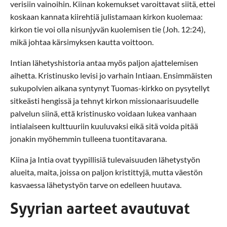
verisiin vainoihin. Kiinan kokemukset varoittavat siitä, ettei
koskaan kannata kiirehtiä julistamaan kirkon kuolemaa:
kirkon tie voi olla nisunjyvän kuolemisen tie (Joh. 12:24),
mikä johtaa kärsimyksen kautta voittoon.
Intian lähetyshistoria antaa myös paljon ajattelemisen
aihetta. Kristinusko levisi jo varhain Intiaan. Ensimmäisten
sukupolvien aikana syntynyt Tuomas-kirkko on pysytellyt
sitkeästi hengissä ja tehnyt kirkon missionaarisuudelle
palvelun siinä, että kristinusko voidaan lukea vanhaan
intialaiseen kulttuuriin kuuluvaksi eikä sitä voida pitää
jonakin myöhemmin tulleena tuontitavarana.
Kiina ja Intia ovat tyypillisiä tulevaisuuden lähetystyön
alueita, maita, joissa on paljon kristittyjä, mutta väestön
kasvaessa lähetystyön tarve on edelleen huutava.
Syyrian aarteet avautuvat