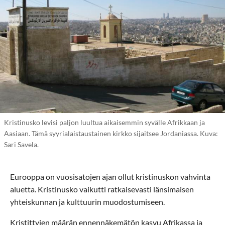
Kristinusko levisi paljon luultua aikaisemmin syvälle Afrikkaan ja
Aasiaan. Tämä syyrialaistaustainen kirkko sijaitsee Jordaniassa. Kuva:
Sari Savela.
Eurooppa on vuosisatojen ajan ollut kristinuskon vahvinta
aluetta. Kristinusko vaikutti ratkaisevasti länsimaisen
yhteiskunnan ja kulttuurin muodostumiseen.
Kristittyjen määrän ennennäkemätön kasvu Afrikassa ja