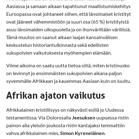
Aasiassa ja samaan aikaan tapahtunut maallistumiskehitys
Euroopassa ovat johtaneet siihen, että länsimaiset kristityt
ovat jääneet vähemmistöön ja suuri osa (65 %) kristityistä
asuu länsimaiden ulkopuolella ja on ihonväriltään värillisiä.
Tämä muutos on saanut aikaan laajan kansainvälisen
keskustelun historiantulkinnasta sekä edellisten
sukupolvien vaikutuksesta myöhempien elämään.
Viime aikoina on saatu uutta tietoa siitä, miten kristinusko
on levinnyt jo ensimmäisten sukupolvien aikana paljon
syvemmälle Afrikkaan ja kauemmas Aasiaan kuin on luultu.
Afrikan ajaton vaikutus
Afrikkalainen kristillisyys on näkyvästi esillä jo Uudessa
testamentissa. Via Dolorosalla
Jeesuksen
uupuessa ristin
painon alla yleisön joukosta ristin kantajaksi temmattiin
vahva afrikkalainen mies,
Simon Kyreneläinen
.