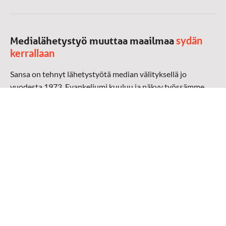
sydän
Medialähetystyö muuttaa maailmaa
kerrallaan
Sansa on tehnyt lähetystyötä median välityksellä jo
vuodesta 1973. Evankeliumi kuuluu ja näkyy työssämme
radioaalloilla, televisiossa, verkossa ja sosiaalisessa
mediassa ympäri maailman. Kohtaamme ihmisen hänen
omalla kielellään, aidosti arjen keskellä.
Mediapankki
➔
Sansan materiaali
➔
Raamattu kannesta kanteen materiaali
➔
Toivoa naisille materiaali