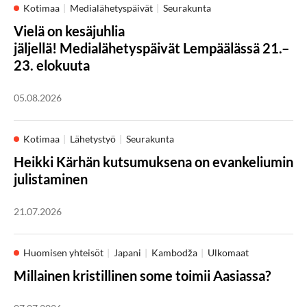
Kotimaa
Medialähetyspäivät
Seurakunta
Vielä on kesäjuhlia
jäljellä! Medialähetyspäivät Lempäälässä 21.–
23. elokuuta
05.08.2026
Kotimaa
Lähetystyö
Seurakunta
Heikki Kärhän kutsumuksena on evankeliumin
julistaminen
21.07.2026
Huomisen yhteisöt
Japani
Kambodža
Ulkomaat
Millainen kristillinen some toimii Aasiassa?