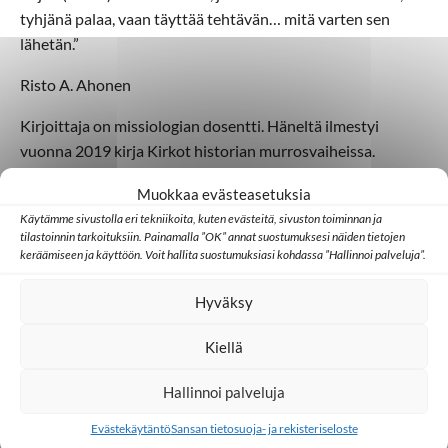
tyhjänä palaa, vaan täyttää tehtävän… mitä varten sen
lähetän.”
Risto A. Ahonen
Kirjoittaja on missiologian dosentti. Häneltä ilmestyi
vuonna 2019 kirja Kirkot historian murrosvaiheissa.
Kirjoitus on julkaistu
Lähde-lehdessä 4/2019
.
Muokkaa evästeasetuksia
Käytämme sivustolla eri tekniikoita, kuten evästeitä, sivuston toiminnan ja
tilastoinnin tarkoituksiin. Painamalla ”OK” annat suostumuksesi näiden tietojen
keräämiseen ja käyttöön. Voit hallita suostumuksiasi kohdassa ”Hallinnoi palveluja”.
Hyväksy
Lisää aiheesta
Kiellä
Aasia
Afrikka
Hallinnoi palveluja
Evästekäytäntö
Sansan tietosuoja- ja rekisteriseloste