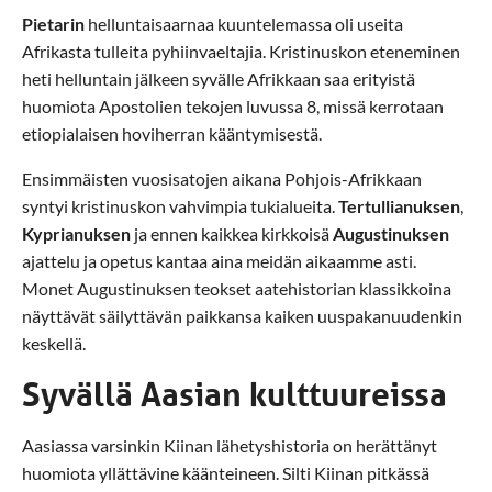
Pietarin
helluntaisaarnaa kuuntelemassa oli useita
Afrikasta tulleita pyhiinvaeltajia. Kristinuskon eteneminen
heti helluntain jälkeen syvälle Afrikkaan saa erityistä
huomiota Apostolien tekojen luvussa 8, missä kerrotaan
etiopialaisen hoviherran kääntymisestä.
Ensimmäisten vuosisatojen aikana Pohjois-Afrikkaan
syntyi kristinuskon vahvimpia tukialueita.
Tertullianuksen
,
Kyprianuksen
ja ennen kaikkea kirkkoisä
Augustinuksen
ajattelu ja opetus kantaa aina meidän aikaamme asti.
Monet Augustinuksen teokset aatehistorian klassikkoina
näyttävät säilyttävän paikkansa kaiken uuspakanuudenkin
keskellä.
Syvällä Aasian kulttuureissa
Aasiassa varsinkin Kiinan lähetyshistoria on herättänyt
huomiota yllättävine käänteineen. Silti Kiinan pitkässä