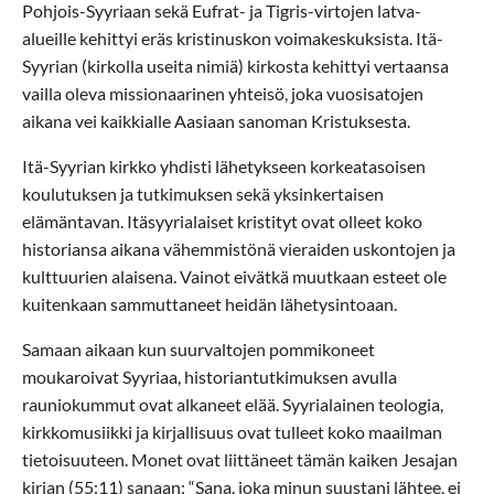
Pohjois-Syyriaan sekä Eufrat- ja Tigris-virtojen latva-
alueille kehittyi eräs kristinuskon voimakeskuksista. Itä-
Syyrian (kirkolla useita nimiä) kirkosta kehittyi vertaansa
vailla oleva missionaarinen yhteisö, joka vuosisatojen
aikana vei kaikkialle Aasiaan sanoman Kristuksesta.
Itä-Syyrian kirkko yhdisti lähetykseen korkeatasoisen
koulutuksen ja tutkimuksen sekä yksinkertaisen
elämäntavan. Itäsyyrialaiset kristityt ovat olleet koko
historiansa aikana vähemmistönä vieraiden uskontojen ja
kulttuurien alaisena. Vainot eivätkä muutkaan esteet ole
kuitenkaan sammuttaneet heidän lähetysintoaan.
Samaan aikaan kun suurvaltojen pommikoneet
moukaroivat Syyriaa, historiantutkimuksen avulla
rauniokummut ovat alkaneet elää. Syyrialainen teologia,
kirkkomusiikki ja kirjallisuus ovat tulleet koko maailman
tietoisuuteen. Monet ovat liittäneet tämän kaiken Jesajan
kirjan (55:11) sanaan: “Sana, joka minun suustani lähtee, ei