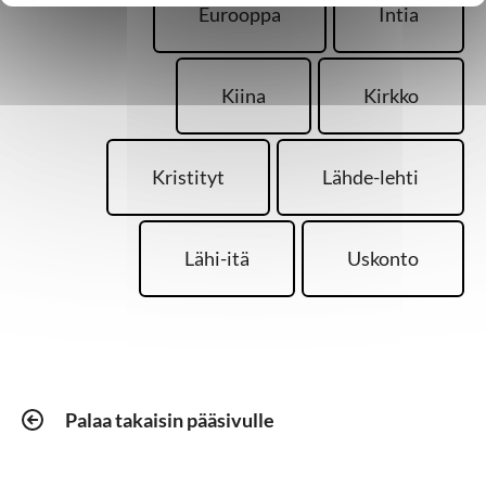
Eurooppa
Intia
Kiina
Kirkko
Kristityt
Lähde-lehti
Lähi-itä
Uskonto
Palaa takaisin pääsivulle