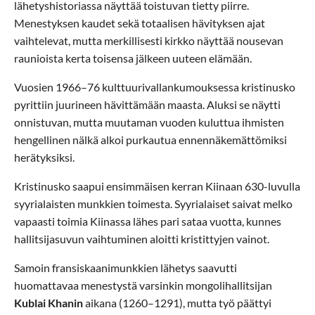
lähetyshistoriassa näyttää toistuvan tietty piirre.
Menestyksen kaudet sekä totaalisen hävityksen ajat
vaihtelevat, mutta merkillisesti kirkko näyttää nousevan
raunioista kerta toisensa jälkeen uuteen elämään.
Vuosien 1966–76 kulttuurivallankumouksessa kristinusko
pyrittiin juurineen hävittämään maasta. Aluksi se näytti
onnistuvan, mutta muutaman vuoden kuluttua ihmisten
hengellinen nälkä alkoi purkautua ennennäkemättömiksi
herätyksiksi.
Kristinusko saapui ensimmäisen kerran Kiinaan 630-luvulla
syyrialaisten munkkien toimesta. Syyrialaiset saivat melko
vapaasti toimia Kiinassa lähes pari sataa vuotta, kunnes
hallitsijasuvun vaihtuminen aloitti kristittyjen vainot.
Samoin fransiskaanimunkkien lähetys saavutti
huomattavaa menestystä varsinkin mongolihallitsijan
Kublai Khanin
aikana (1260–1291), mutta työ päättyi