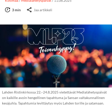
Kotimaa
/
Medialähetyspäivät
/
11.08.2025
3 min
Jaa artikkeli
Lahden Ristinkirkossa 22.–24.8.2025 vietettävät Medialähetyspäivät
on kaikille avoin hengellinen tapahtuma ja Sansan valtakunnallinen
kesäjuhla. Tapahtumia levittäytyy myös Lahden torille ja satamaan.