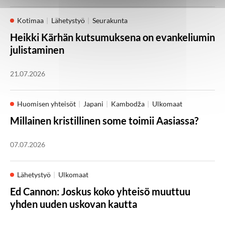
Kotimaa
Lähetystyö
Seurakunta
Heikki Kärhän kutsumuksena on evankeliumin
julistaminen
21.07.2026
Huomisen yhteisöt
Japani
Kambodža
Ulkomaat
Millainen kristillinen some toimii Aasiassa?
07.07.2026
Lähetystyö
Ulkomaat
Ed Cannon: Joskus koko yhteisö muuttuu
yhden uuden uskovan kautta