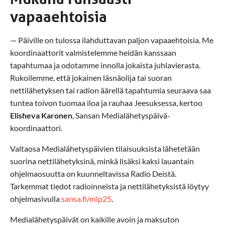
vapaaehtoisia
— Päiville on tulossa ilahduttavan paljon vapaaehtoisia. Me
koordinaattorit valmistelemme heidän kanssaan
tapahtumaa ja odotamme innolla jokaista juhlavierasta.
Rukoilemme, että jokainen läsnäolija tai suoran
nettilähetyksen tai radion äärellä tapahtumia seuraava saa
tuntea toivon tuomaa iloa ja rauhaa Jeesuksessa, kertoo
Elisheva Karonen
, Sansan Medialähetyspäivä-
koordinaattori.
Valtaosa Medialähetyspäivien tilaisuuksista lähetetään
suorina nettilähetyksinä, minkä lisäksi kaksi lauantain
ohjelmaosuutta on kuunneltavissa Radio Deistä.
Tarkemmat tiedot radioinneista ja nettilähetyksistä löytyy
ohjelmasivulla
sansa.fi/mlp25
.
Medialähetyspäivät on kaikille avoin ja maksuton