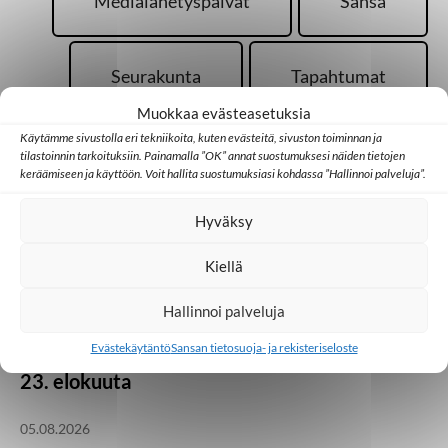
Medialähetyspäivät
Sansa
Seurakunta
Tapahtumat
Muokkaa evästeasetuksia
Käytämme sivustolla eri tekniikoita, kuten evästeitä, sivuston toiminnan ja
tilastoinnin tarkoituksiin. Painamalla ”OK” annat suostumuksesi näiden tietojen
keräämiseen ja käyttöön. Voit hallita suostumuksiasi kohdassa ”Hallinnoi palveluja”.
Hyväksy
Palaa takaisin pääsivulle
Kiellä
Kotimaa
Medialähetyspäivät
Seurakunta
Hallinnoi palveluja
Vielä on kesäjuhlia
Evästekäytäntö
Sansan tietosuoja- ja rekisteriseloste
jäljellä! Medialähetyspäivät Lempäälässä 21.–
23. elokuuta
05.08.2026