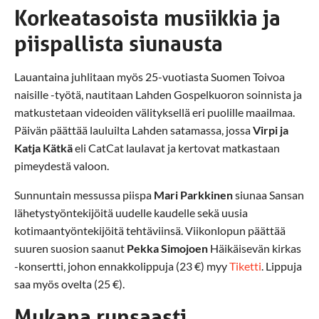
Korkeatasoista musiikkia ja
piispallista siunausta
Lauantaina juhlitaan myös 25-vuotiasta Suomen Toivoa
naisille -työtä, nautitaan Lahden Gospelkuoron soinnista ja
matkustetaan videoiden välityksellä eri puolille maailmaa.
Päivän päättää lauluilta Lahden satamassa, jossa
Virpi ja
Katja Kätkä
eli CatCat laulavat ja kertovat matkastaan
pimeydestä valoon.
Sunnuntain messussa piispa
Mari Parkkinen
siunaa Sansan
lähetystyöntekijöitä uudelle kaudelle sekä uusia
kotimaantyöntekijöitä tehtäviinsä. Viikonlopun päättää
suuren suosion saanut
Pekka Simojoen
Häikäisevän kirkas
-konsertti, johon ennakkolippuja (23 €) myy
Tiketti
. Lippuja
saa myös ovelta (25 €).
Mukana runsaasti