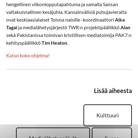
hengellinen viikonlopputapahtuma ja samalla Sansan
valtakunnallinen kesäjuhla. Kansainvälisiä puhujavieraita
ovat keskiaasialaiset Toivoa naisille -koordinaattori
Aika
Tagai
ja medialähetysjärjestö TWR:n projektipäällikkö
Alan
sekä Pakistanissa toimivan kristillisen mediatoimija PAK7:n
kehityspäällikkö
Tim Heaton
.
Katso koko ohjelma!
Lisää aiheesta
Kulttuuri