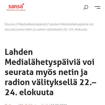
Etusivu
/
Medialähetyspäivät
/
Lahden Medialähetyspäiviä voi
seurata myös netin ja radion välityksellä 22.–24. elokuuta
Lahden
Medialähetyspäiviä voi
seurata myös netin ja
radion välityksellä 22.–
24. elokuuta