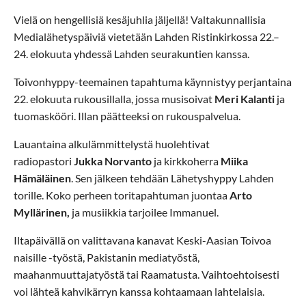
Vielä on hengellisiä kesäjuhlia jäljellä! Valtakunnallisia
Medialähetyspäiviä vietetään Lahden Ristinkirkossa 22.–
24. elokuuta yhdessä Lahden seurakuntien kanssa.
Toivonhyppy-teemainen tapahtuma käynnistyy perjantaina
22. elokuuta rukousillalla, jossa musisoivat
Meri Kalanti
ja
tuomaskööri. Illan päätteeksi on rukouspalvelua.
Lauantaina alkulämmittelystä huolehtivat
radiopastori
Jukka Norvanto
ja kirkkoherra
Miika
Hämäläinen
. Sen jälkeen tehdään Lähetyshyppy Lahden
torille. Koko perheen toritapahtuman juontaa
Arto
Myllärinen,
ja musiikkia tarjoilee Immanuel.
Iltapäivällä on valittavana kanavat Keski-Aasian Toivoa
naisille -työstä, Pakistanin mediatyöstä,
maahanmuuttajatyöstä tai Raamatusta. Vaihtoehtoisesti
voi lähteä kahvikärryn kanssa kohtaamaan lahtelaisia.