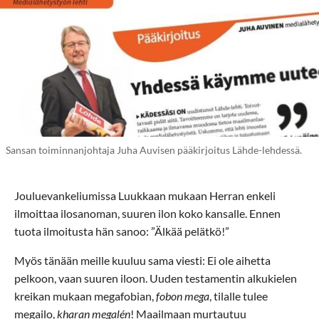
Sansan toiminnanjohtaja Juha Auvisen pääkirjoitus Lähde-lehdessä.
Jouluevankeliumissa Luukkaan mukaan Herran enkeli
ilmoittaa ilosanoman, suuren ilon koko kansalle. Ennen
tuota ilmoitusta hän sanoo: ”Älkää pelätkö!”
Myös tänään meille kuuluu sama viesti: Ei ole aihetta
pelkoon, vaan suuren iloon. Uuden testamentin alkukielen
kreikan mukaan megafobian,
fobon mega
, tilalle tulee
megailo,
kharan megalén
! Maailmaan murtautuu