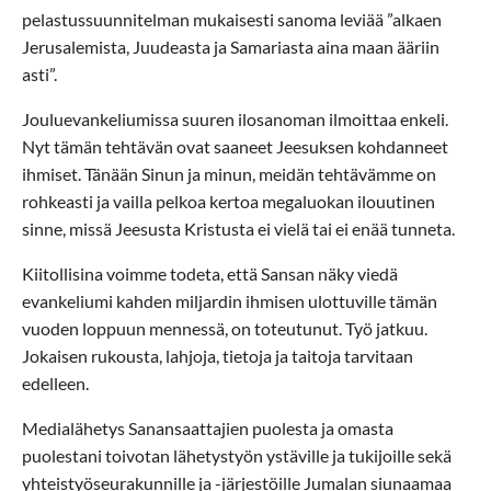
pelastussuunnitelman mukaisesti sanoma leviää ”alkaen
Jerusalemista, Juudeasta ja Samariasta aina maan ääriin
asti”.
Jouluevankeliumissa suuren ilosanoman ilmoittaa enkeli.
Nyt tämän tehtävän ovat saaneet Jeesuksen kohdanneet
ihmiset. Tänään Sinun ja minun, meidän tehtävämme on
rohkeasti ja vailla pelkoa kertoa megaluokan ilouutinen
sinne, missä Jeesusta Kristusta ei vielä tai ei enää tunneta.
Kiitollisina voimme todeta, että Sansan näky viedä
evankeliumi kahden miljardin ihmisen ulottuville tämän
vuoden loppuun mennessä, on toteutunut. Työ jatkuu.
Jokaisen rukousta, lahjoja, tietoja ja taitoja tarvitaan
edelleen.
Medialähetys Sanansaattajien puolesta ja omasta
puolestani toivotan lähetystyön ystäville ja tukijoille sekä
yhteistyöseurakunnille ja -järjestöille Jumalan siunaamaa