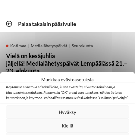
Palaa takaisin pääsivulle
Kotimaa
Medialähetyspäivät
Seurakunta
Vielä on kesäjuhlia
jäljellä! Medialähetyspäivät Lempäälässä 21.–
23. elokuuta
Muokkaa evästeasetuksia
05.08.2026
Käytämme sivustolla eri tekniikoita, kuten evästeitä, sivuston toiminnan ja
tilastoinnin tarkoituksiin. Painamalla ”OK” annat suostumuksesi näiden tietojen
keräämiseen ja käyttöön. Voit hallita suostumuksiasi kohdassa ”Hallinnoi palveluja”.
Kotimaa
Lähetystyö
Seurakunta
Hyväksy
Heikki Kärhän kutsumuksena on evankeliumin
julistaminen
Kiellä