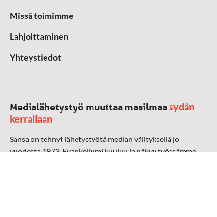
Missä toimimme
Lahjoittaminen
Yhteystiedot
sydän
Medialähetystyö muuttaa maailmaa
kerrallaan
Sansa on tehnyt lähetystyötä median välityksellä jo
vuodesta 1973. Evankeliumi kuuluu ja näkyy työssämme
radioaalloilla, televisiossa, verkossa ja sosiaalisessa
mediassa ympäri maailman. Kohtaamme ihmisen hänen
omalla kielellään, aidosti arjen keskellä.
Mediapankki