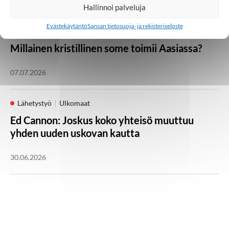
21.07.2026
Hallinnoi palveluja
Evästekäytäntö
Sansan tietosuoja- ja rekisteriseloste
Huomisen yhteisöt
Japani
Kambodža
Ulkomaat
Millainen kristillinen some toimii Aasiassa?
07.07.2026
Lähetystyö
Ulkomaat
Ed Cannon: Joskus koko yhteisö muuttuu
yhden uuden uskovan kautta
30.06.2026