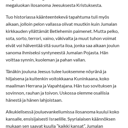
megaluokan ilosanoma Jeesuksesta Kristuksesta.
Tuo historiassa käänteentekevä tapahtuma tuli myös
aikaan, jolloin pelon vallassa olivat muutkin kuin Jumalan
kirkkauden yllättämät Betlehemin paimenet. Mutta pelko,
sota, sorto, terrori, vaino, väkivalta ja muut tuhon voimat
eivät voi hälventää sitä suurta iloa, jonka saa aikaan joulun
sanoma ihmiseksi syntyneestä Jumalan Pojasta. Hän
voittaa synnin, kuoleman ja pahan vallan.
Tänäkin jouluna Jeesus tulee luoksemme nöyränä ja
hiljaisena ja kuitenkin voitokkaana Kuninkaana, koko
maailman Herrana ja Vapahtajana. Hän tuo sovituksen ja
sovinnon, rauhan ja toivon. Uskossa olemme osallisia
hänestä ja hänen lahjoistaan.
Alkukielisessä jouluevankeliumissa ilosanoma kuului koko
kansalle, ensisijaisesti Israelille. Syyrialaisen käännöksen
mukaan sen saavat kuulla ”kaikki kansat”. Jumalan