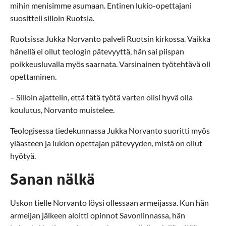
mihin menisimme asumaan. Entinen lukio-opettajani
suositteli silloin Ruotsia.
Ruotsissa Jukka Norvanto palveli Ruotsin kirkossa. Vaikka
hänellä ei ollut teologin pätevyyttä, hän sai piispan
poikkeusluvalla myös saarnata. Varsinainen työtehtävä oli
opettaminen.
– Silloin ajattelin, että tätä työtä varten olisi hyvä olla
koulutus, Norvanto muistelee.
Teologisessa tiedekunnassa Jukka Norvanto suoritti myös
yläasteen ja lukion opettajan pätevyyden, mistä on ollut
hyötyä.
Sanan nälkä
Uskon tielle Norvanto löysi ollessaan armeijassa. Kun hän
armeijan jälkeen aloitti opinnot Savonlinnassa, hän