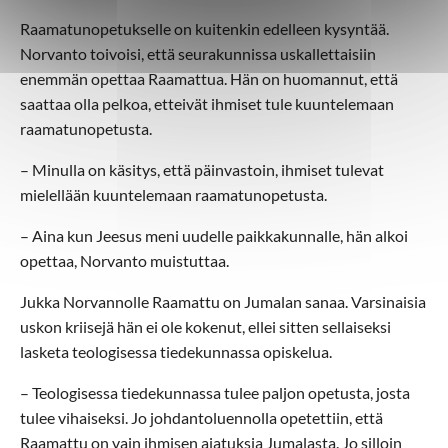
Raamatunopetukselle on kuitenkin edelleen kysyntää.
Norvanto toivoisi, että seurakunnissa uskallettaisiin
enemmän opettaa Raamattua. Hän on huomannut, että
saattaa olla pelkoa, etteivät ihmiset tule kuuntelemaan
raamatunopetusta.
– Minulla on käsitys, että päinvastoin, ihmiset tulevat
mielellään kuuntelemaan raamatunopetusta.
– Aina kun Jeesus meni uudelle paikkakunnalle, hän alkoi
opettaa, Norvanto muistuttaa.
Jukka Norvannolle Raamattu on Jumalan sanaa. Varsinaisia
uskon kriisejä hän ei ole kokenut, ellei sitten sellaiseksi
lasketa teologisessa tiedekunnassa opiskelua.
– Teologisessa tiedekunnassa tulee paljon opetusta, josta
tulee vihaiseksi. Jo johdantoluennolla opetettiin, että
Raamattu on vain ihmisen ajatuksia Jumalasta. Jo silloin