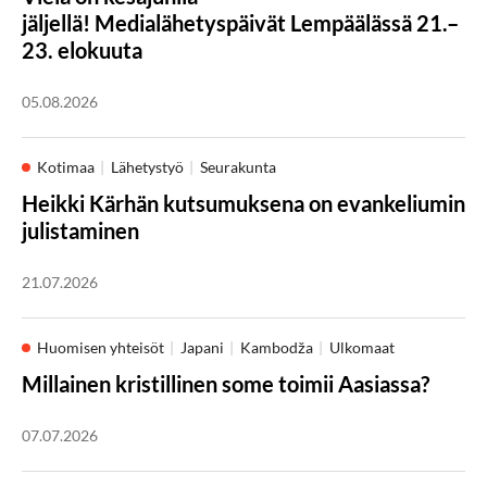
jäljellä! Medialähetyspäivät Lempäälässä 21.–
23. elokuuta
05.08.2026
Kotimaa
Lähetystyö
Seurakunta
Heikki Kärhän kutsumuksena on evankeliumin
julistaminen
21.07.2026
Huomisen yhteisöt
Japani
Kambodža
Ulkomaat
Millainen kristillinen some toimii Aasiassa?
07.07.2026