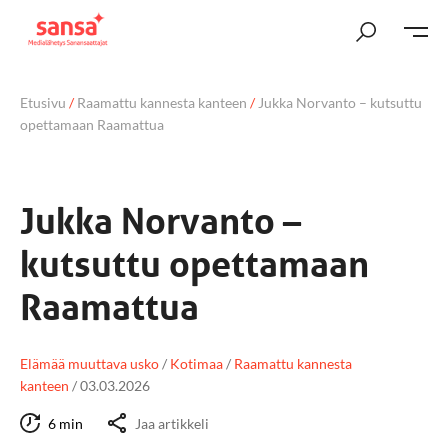
Etusivu
/
Raamattu kannesta kanteen
/
Jukka Norvanto – kutsuttu
opettamaan Raamattua
Jukka Norvanto –
kutsuttu opettamaan
Raamattua
Elämää muuttava usko
/
Kotimaa
/
Raamattu kannesta
kanteen
/
03.03.2026
6 min
Jaa artikkeli