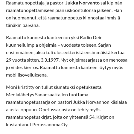
Raamatunopettaja ja pastori
Jukka Norvanto
sai kipinän
raamatunopettamiseen pian uskoontulonsa jälkeen. Hän
on huomannut, että raamatunopetus kiinnostaa ihmisiä
tänäkin päivänä.
Raamattu kannesta kanteen on yksi Radio Dein
kuunnelluimpia ohjelmia – vuodesta toiseen. Sarjan
ensimmäinen jakso tuli ulos eetteristä ensimmäistä kertaa
29 vuotta sitten, 3.3.1997. Nyt ohjelmasarjassa on menossa
jo viides kierros. Raamattu kannesta kanteen löytyy myös
mobiilisovelluksena.
Moni kristitty on tullut siunatuksi opetuksesta.
Medialähetys Sanansaattajien tuottama
raamatunopetussarja on pastori Jukka Norvannon käsialaa
alusta loppuun. Opetussarjasta on tehty myös
raamatunopetuskirjat, joita on yhteensä 54. Kirjat on
kustantanut Perussanoma Oy.