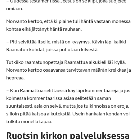
– Uudessa testamentissa Jeesus on se kilpi, joka suojelee
omiaan.
Norvanto kertoo, että kilpiaihe tuli häntä vastaan monessa
kohtaa eikä jättänyt häntä rauhaan.
– Piti selvittää itselle, mistä on kysymys. Kävin läpi kaikki
Raamatun kohdat, joissa puhutaan kilvestä.
Tutkiiko raamatunopettaja Raamattua alkukielillä? Kyllä,
Norvanto kertoo osaavansa tarvittavan määrän kreikkaa ja
hepreaa.
– Kun Raamattua selittäessä käy läpi kommentaareja ja jos
kolmessa kommentaarissa asiaa selitetään saman
suuntaisesti, asia on selvä, mutta jos tulkinnoissa on eroja,
silloin pitää katsoa alkutekstiä. Usein hankalan kohdan voi
tulkita monella tapaa.
Ruotsin kirkon palveluksessa