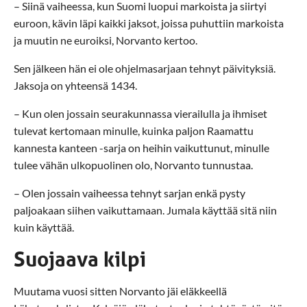
– Siinä vaiheessa, kun Suomi luopui markoista ja siirtyi
euroon, kävin läpi kaikki jaksot, joissa puhuttiin markoista
ja muutin ne euroiksi, Norvanto kertoo.
Sen jälkeen hän ei ole ohjelmasarjaan tehnyt päivityksiä.
Jaksoja on yhteensä 1434.
– Kun olen jossain seurakunnassa vierailulla ja ihmiset
tulevat kertomaan minulle, kuinka paljon Raamattu
kannesta kanteen -sarja on heihin vaikuttunut, minulle
tulee vähän ulkopuolinen olo, Norvanto tunnustaa.
– Olen jossain vaiheessa tehnyt sarjan enkä pysty
paljoakaan siihen vaikuttamaan. Jumala käyttää sitä niin
kuin käyttää.
Suojaava kilpi
Muutama vuosi sitten Norvanto jäi eläkkeellä