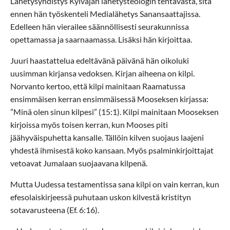
Lähetysyhdistys Kylväjän lähetysteologin tehtävästä, sitä
ennen hän työskenteli Medialähetys Sanansaattajissa.
Edelleen hän vierailee säännöllisesti seurakunnissa
opettamassa ja saarnaamassa. Lisäksi hän kirjoittaa.
Juuri haastattelua edeltävänä päivänä hän oikoluki
uusimman kirjansa vedoksen. Kirjan aiheena on kilpi.
Norvanto kertoo, että kilpi mainitaan Raamatussa
ensimmäisen kerran ensimmäisessä Mooseksen kirjassa:
”Minä olen sinun kilpesi” (15:1). Kilpi mainitaan Mooseksen
kirjoissa myös toisen kerran, kun Mooses piti
jäähyväispuhetta kansalle. Tällöin kilven suojaus laajeni
yhdestä ihmisestä koko kansaan. Myös psalminkirjoittajat
vetoavat Jumalaan suojaavana kilpenä.
Mutta Uudessa testamentissa sana kilpi on vain kerran, kun
efesolaiskirjeessä puhutaan uskon kilvestä kristityn
sotavarusteena (Ef. 6:16).