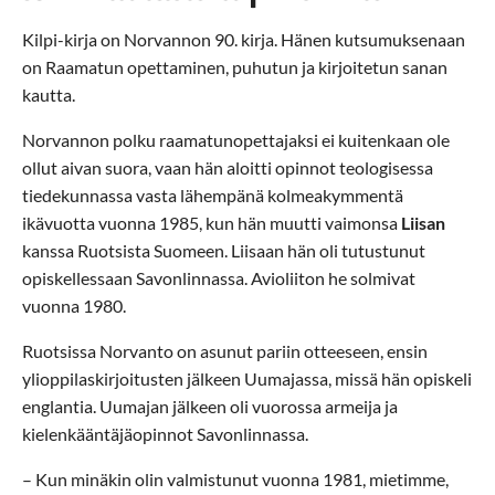
Kilpi-kirja on Norvannon 90. kirja. Hänen kutsumuksenaan
on Raamatun opettaminen, puhutun ja kirjoitetun sanan
kautta.
Norvannon polku raamatunopettajaksi ei kuitenkaan ole
ollut aivan suora, vaan hän aloitti opinnot teologisessa
tiedekunnassa vasta lähempänä kolmeakymmentä
ikävuotta vuonna 1985, kun hän muutti vaimonsa
Liisan
kanssa Ruotsista Suomeen. Liisaan hän oli tutustunut
opiskellessaan Savonlinnassa. Avioliiton he solmivat
vuonna 1980.
Ruotsissa Norvanto on asunut pariin otteeseen, ensin
ylioppilaskirjoitusten jälkeen Uumajassa, missä hän opiskeli
englantia. Uumajan jälkeen oli vuorossa armeija ja
kielenkääntäjäopinnot Savonlinnassa.
– Kun minäkin olin valmistunut vuonna 1981, mietimme,