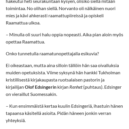
hakeutui heti seurakuntaan kysyen, olisiko siellä mitään
toimintaa. No olihan siellä. Norvanto oli nälkäinen nuori
mies ja kävi ahkerasti raamattupiireissä ja opiskeli
Raamattua ulkoa.
– Minulla oli suuri halu oppia nopeasti. Aika pian aloin myös
opettaa Raamattua.
Onko tunnetulla raamatunopettajalla esikuvia?
Ei oikeastaan, mutta aina silloin tällöin hän saa oivalluksia
muiden opetuksista. Viime syksynä hän hankki Tukholman
kristillisestä kirjakaupasta ruotsalaisen pastorin ja
kirjailijan
Olof Edsingerin
kirjan
Renhet
(puhtaus). Edsinger
on vieraillut Suomessakin.
– Kun ensimmäistä kertaa kuulin Edsingeriä, ihastuin hänen
tapaansa käsitellä asioita. Pidän häneen jonkin verran
yhteyksiä.