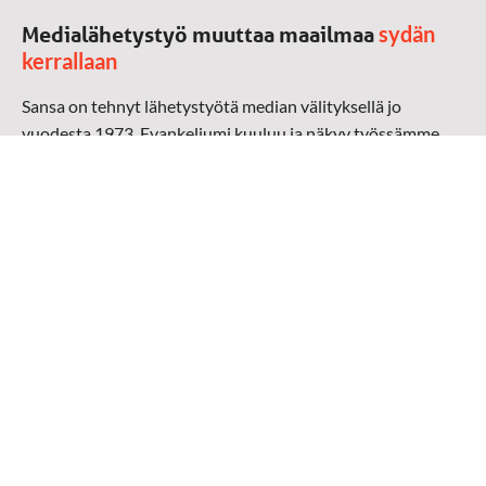
sydän
Medialähetystyö muuttaa maailmaa
kerrallaan
Sansa on tehnyt lähetystyötä median välityksellä jo
vuodesta 1973. Evankeliumi kuuluu ja näkyy työssämme
radioaalloilla, televisiossa, verkossa ja sosiaalisessa
mediassa ympäri maailman. Kohtaamme ihmisen hänen
omalla kielellään, aidosti arjen keskellä.
Mediapankki
➔
Sansan materiaali
➔
Raamattu kannesta kanteen materiaali
➔
Toivoa naisille materiaali
Medialähetys Sanansaattajat ry