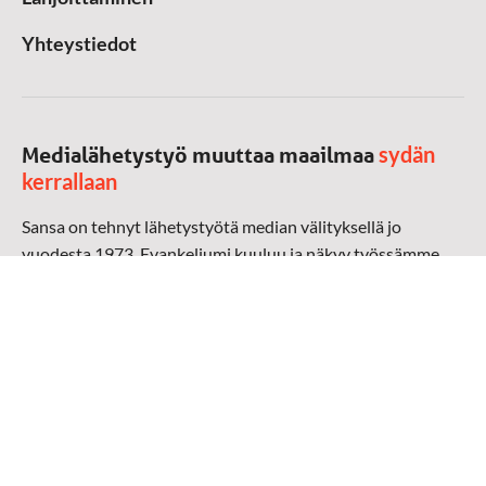
Yhteystiedot
sydän
Medialähetystyö muuttaa maailmaa
kerrallaan
Sansa on tehnyt lähetystyötä median välityksellä jo
vuodesta 1973. Evankeliumi kuuluu ja näkyy työssämme
radioaalloilla, televisiossa, verkossa ja sosiaalisessa
mediassa ympäri maailman. Kohtaamme ihmisen hänen
omalla kielellään, aidosti arjen keskellä.
Mediapankki
➔
Sansan materiaali
➔
Raamattu kannesta kanteen materiaali