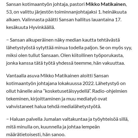
Sansan kotimaantyön johtaja, pastori
Mikko Matikainen
,
53, on valittu järjestön toiminnanjohtajaksi 1. heinäkuuta
alkaen. Valinnasta päätti Sansan hallitus lauantaina 17.
kesäkuuta Hyvinkäällä.
− Sansan alkuperäinen näky median kautta tehtävästä
lähetystyöstä sytyttää minua todella paljon. Se on myös syy,
miksi olen tullut Sansaan. Olen kiitollinen työporukasta,
jonka kanssa tätä työtä yhdessä teemme, hän vakuuttaa.
Vantaalla asuva Mikko Matikainen aloitti Sansan
kotimaantyön johtajana lokakuussa 2022. Lähetystyö on
ollut hänelle aina ”kosketusetäisyydellä”. Radio-ohjelmien
tekeminen, kirjoittaminen ja muu mediatyö ovat
vahvistaneet halua tehdä medialähetystyötä.
− Haluan palvella Jumalan valtakuntaa ja työyhteisöä sillä,
mitä minulla on, kuunnella ja johtaa lempeän
määrätietoisesti, hän sanoo.