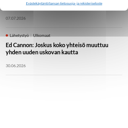
Evästekäytäntö
Sansan tietosuoja- ja rekisteriseloste
Millainen kristillinen some toimii Aasiassa?
07.07.2026
Lähetystyö
Ulkomaat
Ed Cannon: Joskus koko yhteisö muuttuu
yhden uuden uskovan kautta
30.06.2026