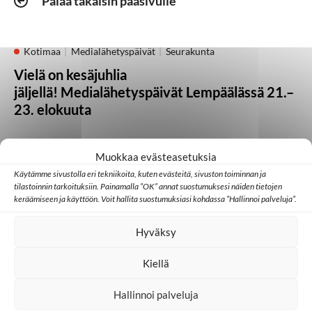
Palaa takaisin pääsivulle
Kotimaa
Medialähetyspäivät
Seurakunta
Vielä on kesäjuhlia
jäljellä! Medialähetyspäivät Lempäälässä 21.–
23. elokuuta
05.08.2026
Muokkaa evästeasetuksia
Käytämme sivustolla eri tekniikoita, kuten evästeitä, sivuston toiminnan ja
Kotimaa
Lähetystyö
Seurakunta
tilastoinnin tarkoituksiin. Painamalla ”OK” annat suostumuksesi näiden tietojen
keräämiseen ja käyttöön. Voit hallita suostumuksiasi kohdassa ”Hallinnoi palveluja”.
Heikki Kärhän kutsumuksena on evankeliumin
julistaminen
Hyväksy
21.07.2026
Kiellä
Hallinnoi palveluja
Huomisen yhteisöt
Japani
Kambodža
Ulkomaat