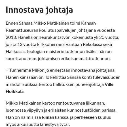
Innostava johtaja
Ennen Sansaa Mikko Matikainen toimi Kansan
Raamattuseuran koulutuspalvelujen johtajana vuodesta
2013. Hänellä on seurakuntatyön kokemusta yli 20 vuotta,
joista 13 vuotta kirkkoherrana Vantaan Rekolassa sekä
Halikossa. Teologian maisterin tutkinnon lisäksi hän on
suorittanut mm. johtamisen erikoisammattitutkinnon.
− Tunnemme Mikon jo ennestään innostavana johtajana.
Hänen kanssaan on ilo kehittää Sansaa kohti tulevaisuuden
mahdollisuuksia, kertoo hallituksen puheenjohtaja
Ville
Hoikkala
.
Mikko Matikainen kertoo rentoutuvansa liikunnan,
luonnossa viipyilyn ja erilaisten kunnostustöiden parissa.
Hän on naimisissa
Riinan
kanssa, ja perheeseen kuuluu
myös aikuisuutta lähestyvä tytär.