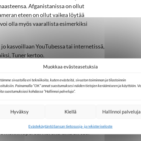
haasteensa. Afganistanissa on ollut
ameran eteen on ollut vaikea löytää
 voi olla myös vaarallista esimerkiksi
 jo kasvoillaan YouTubessa tai internetissä,
aiksi, Tuner kertoo.
Muokkaa evästeasetuksia
akivi tässä
tämme sivustolla eri tekniikoita, kuten evästeitä, sivuston toiminnan ja tilastoinnin
koituksiin. Painamalla ”OK” annat suostumuksesi näiden tietojen keräämiseen ja käyttöön. Vo
lita suostumuksiasi kohdassa ”Hallinnoi palveluja”.
, ja matkoilta löytyykin usein
Hyväksy
Kiellä
Hallinnoi palveluja
anoo reissaavansa mielellään.
Evästekäytäntö
Sansan tietosuoja- ja rekisteriseloste
le mökkihöperöä. Korona-aika oli tosi