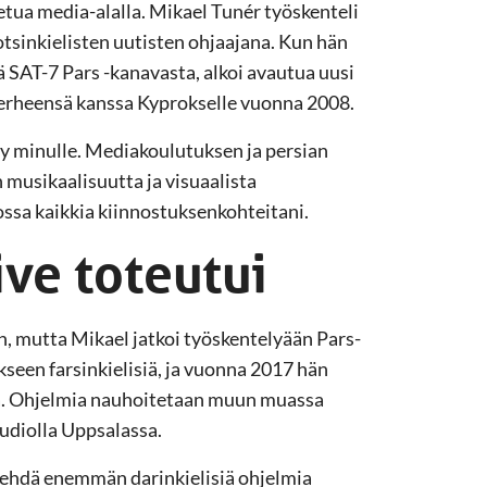
 etua media-alalla. Mikael Tunér työskenteli
tsinkielisten uutisten ohjaajana. Kun hän
ä SAT-7 Pars -kanavasta, alkoi avautua uusi
i perheensä kanssa Kyprokselle vuonna 2008.
ity minulle. Mediakoulutuksen ja persian
n musikaalisuutta ja visuaalista
ssa kaikkia kiinnostuksenkohteitani.
ive toteutui
 mutta Mikael jatkoi työskentelyään Pars-
seen farsinkielisiä, ja vuonna 2017 hän
llä. Ohjelmia nauhoitetaan muun muassa
tudiolla Uppsalassa.
tehdä enemmän darinkielisiä ohjelmia