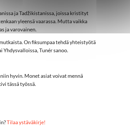
issa ja Tadžikistanissa, joissa kristityt
uitenkaan yleensä vaarassa. Mutta vaikka
as ja varovainen.
mutkaista. On fiksumpaa tehdä yhteistyötä
ai Yhdysvalloissa, Tunér sanoo.
i niin hyvin. Monet asiat voivat mennä
vi tässä työssä.
in?
Tilaa ystäväkirje!