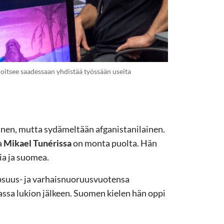
loitsee saadessaan yhdistää työssään useita
inen, mutta sydämeltään afganistanilainen.
a
Mikael Tunérissa
on monta puolta. Hän
ia ja suomea.
psuus- ja varhaisnuoruusvuotensa
lassa lukion jälkeen. Suomen kielen hän oppi