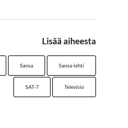
Lisää aiheesta
Sansa
Sansa-lehti
SAT-7
Televisio