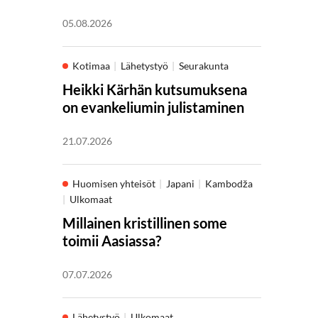
05.08.2026
Kotimaa
Lähetystyö
Seurakunta
Heikki Kärhän kutsumuksena
on evankeliumin julistaminen
21.07.2026
Huomisen yhteisöt
Japani
Kambodža
Ulkomaat
Millainen kristillinen some
toimii Aasiassa?
07.07.2026
Lähetystyö
Ulkomaat