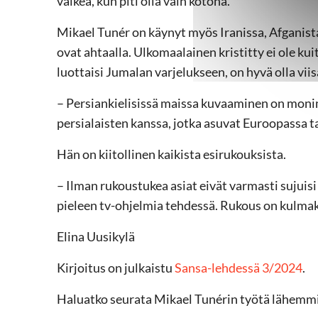
vaikea, kun piti olla vain kotona.
Mikael Tunér on käynyt myös Iranissa, Afganistan
ovat ahtaalla. Ulkomaalainen kristitty ei ole k
luottaisi Jumalan varjelukseen, on hyvä olla viis
– Persiankielisissä maissa kuvaaminen on moni
persialaisten kanssa, jotka asuvat Euroopassa t
Hän on kiitollinen kaikista esirukouksista.
– Ilman rukoustukea asiat eivät varmasti sujuis
pieleen tv-ohjelmia tehdessä. Rukous on kulmaki
Elina Uusikylä
Kirjoitus on julkaistu
Sansa-lehdessä 3/2024
.
Haluatko seurata Mikael Tunérin työtä lähemm