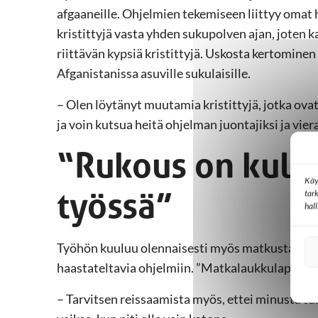
afgaaneille. Ohjelmien tekemiseen liittyy omat 
kristittyjä vasta yhden sukupolven ajan, joten k
riittävän kypsiä kristittyjä. Uskosta kertominen
Afganistanissa asuville sukulaisille.
– Olen löytänyt muutamia kristittyjä, jotka ovat
ja voin kutsua heitä ohjelman juontajiksi ja vier
“Rukous on kulm
Käy
työssä”
tar
hal
Työhön kuuluu olennaisesti myös matkustaminen
haastateltavia ohjelmiin. ”Matkalaukkulapsi” s
– Tarvitsen reissaamista myös, ettei minusta tu