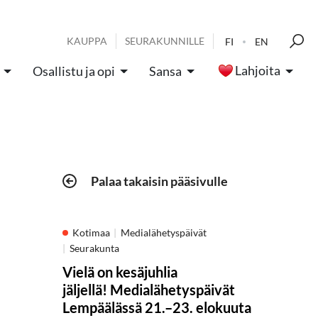
KAUPPA
SEURAKUNNILLE
FI
EN
Lahjoita
Osallistu ja opi
Sansa
Palaa takaisin pääsivulle
Kotimaa
Medialähetyspäivät
Seurakunta
Vielä on kesäjuhlia
jäljellä! Medialähetyspäivät
Lempäälässä 21.–23. elokuuta