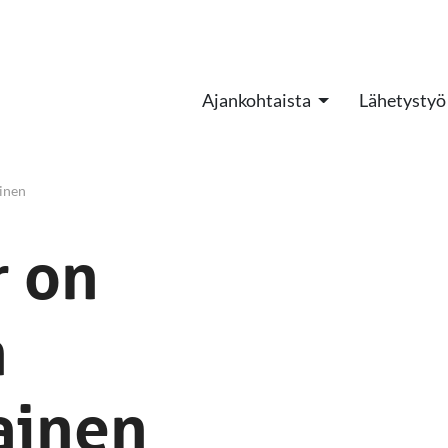
Ajankohtaista
Lähetystyö
ainen
r on
n
ainen