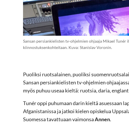
Sansan persiankielisten tv-ohjelmien ohjaaja Mikael Tunér i
kiinnostuksenkohteitaan. Kuva: Stanislav Voronin.
Puoliksi ruotsalainen, puoliksi suomenruotsala
Sansan persiankielisten tv-ohjelmien ohjaajass
myös puhuu useaa kieltä: ruotsia, daria, englant
Tunér oppi puhumaan darin kieltä asuessaan la
Afganistanissa ja jatkoi kielen opiskelua Uppsa
Suomessa tavattuaan vaimonsa
Annen
.