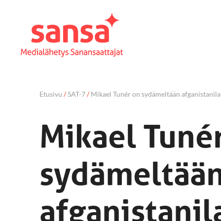
Etusivu
/
SAT-7
/
Mikael Tunér on sydämeltään afganistanil
Mikael Tuné
sydämeltää
afganistanil