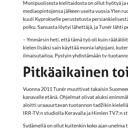
Monipuolisesta kielitaidosta on ollut hyötyä ja
mediaopintojensa jälkeen useita vuosia Ylen ruo
kuuli Kyprokselle perustetusta persiankielisest
polku. Sansasta löytyi lähettäjä, ja Tunér läht
– Ymmärsin heti, että tämä työ oli kuin räätälö
kielen lisäksi sain käyttää monia lahjojani, kute
ilmaisutaitoa. Pystyin yhdistämään tv-tuotanno
Pitkäaikainen to
Vuonna 2011 Tunér muuttivat takaisin Suomeen,
kanavalle etänä. Ohjelmat olivat aluksi enimmäk
aloitti uraauurtavan tuotannon tadžikin kiele
IRR-TV:n studiolla Keravalla ja Himlen TV7:n s
Sydämellä on ollut kuitenkin koko ajan unelma 