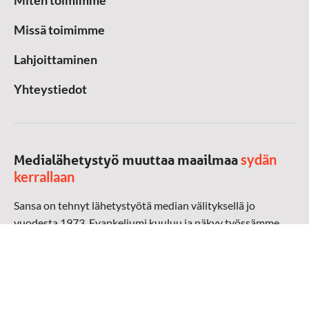
Miten toimimme
Missä toimimme
Lahjoittaminen
Yhteystiedot
sydän
Medialähetystyö muuttaa maailmaa
kerrallaan
Sansa on tehnyt lähetystyötä median välityksellä jo
vuodesta 1973. Evankeliumi kuuluu ja näkyy työssämme
radioaalloilla, televisiossa, verkossa ja sosiaalisessa
mediassa ympäri maailman. Kohtaamme ihmisen hänen
omalla kielellään, aidosti arjen keskellä.
Mediapankki