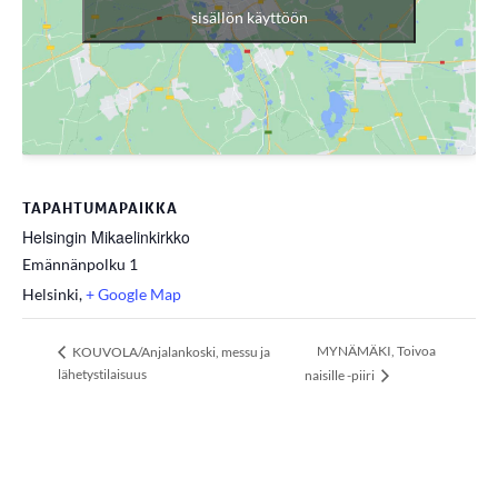
sisällön käyttöön
TAPAHTUMAPAIKKA
Helsingin Mikaelinkirkko
Emännänpolku 1
Helsinki
,
+ Google Map
MYNÄMÄKI, Toivoa
KOUVOLA/Anjalankoski, messu ja
lähetystilaisuus
naisille -piiri