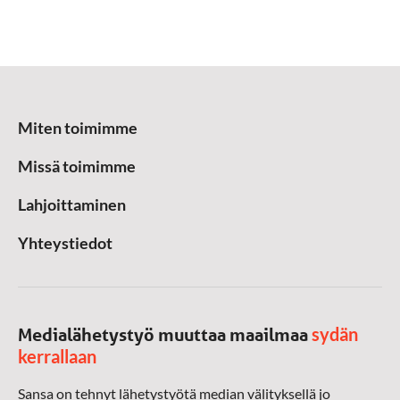
Miten toimimme
Missä toimimme
Lahjoittaminen
Yhteystiedot
sydän
Medialähetystyö muuttaa maailmaa
kerrallaan
Sansa on tehnyt lähetystyötä median välityksellä jo