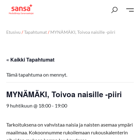
Etusivu
/
Tapahtumat
/
MYNÄMÄKI, Toivoa naisille -piiri
« Kaikki Tapahtumat
Tämä tapahtuma on mennyt.
MYNÄMÄKI, Toivoa naisille -piiri
9 huhtikuun @ 18:00
-
19:00
Tarkoituksena on vahvistaa naisia ja naisten asemaa ympäri
maailmaa. Kokoonnumme rukoilemaan rukouskalenterin