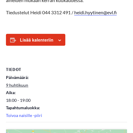
aiheiden mukaan kerran kuukaudessa.
Tiedustelut Heidi 044 3312 491 /
heidi.hyytinen@evl.fi
Lisää kalenteriin
TIEDOT
Päivämäärä:
9 huhtikuun
Aika:
18:00 - 19:00
Tapahtumaluokka:
Toivoa naisille -piiri