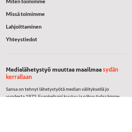
Miten toimimme
Missä toimimme
Lahjoittaminen
Yhteystiedot
sydän
Medialähetystyö muuttaa maailmaa
kerrallaan
Sansa on tehnyt lähetystyötä median välityksellä jo
vuodesta 1973. Evankeliumi kuuluu ja näkyy työssämme
radioaalloilla, televisiossa, verkossa ja sosiaalisessa
mediassa ympäri maailman. Kohtaamme ihmisen hänen
omalla kielellään, aidosti arjen keskellä.