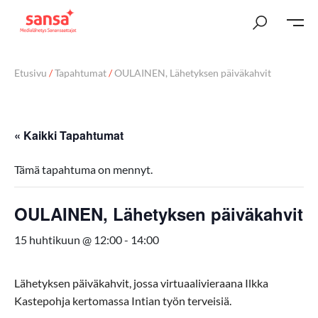
Etusivu
/
Tapahtumat
/
OULAINEN, Lähetyksen päiväkahvit
« Kaikki Tapahtumat
Tämä tapahtuma on mennyt.
OULAINEN, Lähetyksen päiväkahvit
15 huhtikuun @ 12:00
-
14:00
Lähetyksen päiväkahvit
, jossa virtuaalivieraana Ilkka
Kastepohja kertomassa
Intian työn
terveisiä.