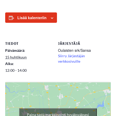
Lisää kalenteriin
TIEDOT
JÄRJESTÄJÄ
Oulaisten srk/Sansa
Päivämäärä:
Siirry Järjestäjän
15 huhtikuun
verkkosivuille
Aika:
12:00 - 14:00
Paina tästä markkinointi hyväksyäksesi