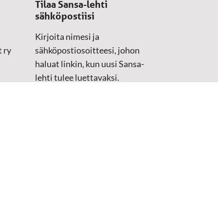
Tilaa Sansa-lehti
sähköpostiisi
Kirjoita nimesi ja
 ry
sähköpostiosoitteesi, johon
haluat linkin, kun uusi Sansa-
lehti tulee luettavaksi.
Tilaustiedot kirjataan
asiakasteristeriimme.
Sähköposti
(Pakollinen)
Etunimi
Sukunimi
Tarkistus