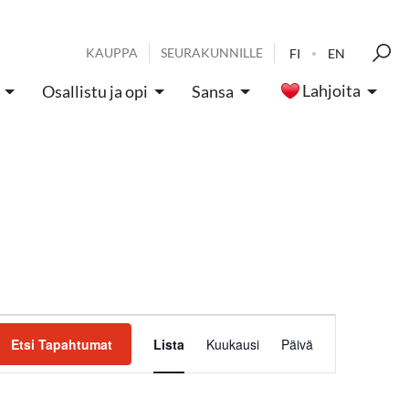
KAUPPA
SEURAKUNNILLE
FI
EN
Lahjoita
Osallistu ja opi
Sansa
Tapahtum
Etsi Tapahtumat
Lista
Kuukausi
Päivä
Views