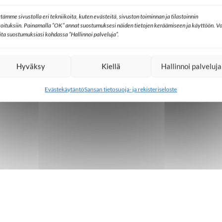
tämme sivustolla eri tekniikoita, kuten evästeitä, sivuston toiminnan ja tilastoinnin
koituksiin. Painamalla ”OK” annat suostumuksesi näiden tietojen keräämiseen ja käyttöön. Vo
lita suostumuksiasi kohdassa ”Hallinnoi palveluja”.
Hyväksy
Kiellä
Hallinnoi palveluja
Evästekäytäntö
Sansan tietosuoja- ja rekisteriseloste