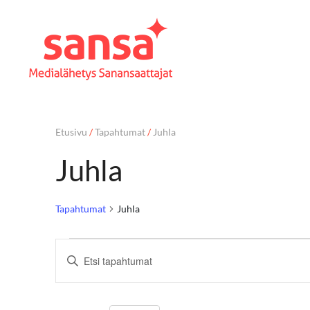
Etusivu
/
Tapahtumat
/
Juhla
Juhla
Tapahtumat
Juhla
T
Syötä
hakusana.
a
Etsi
Tapahtumat