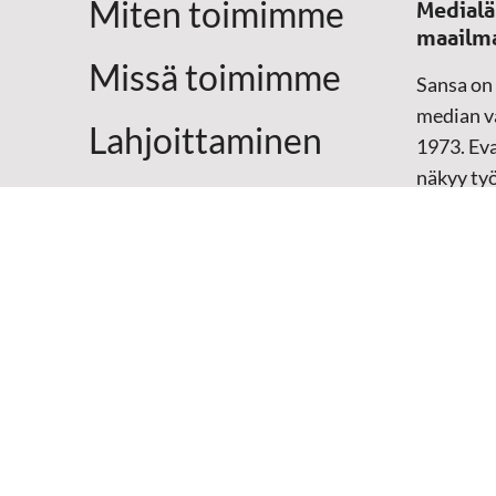
a
Miten toimimme
Medialä
maailm
v
Missä toimimme
Sansa on
i
median vä
Lahjoittaminen
1973. Eva
g
näkyy ty
Yhteystiedot
televisio
o
sosiaali
maailma
i
hänen oma
arjen kesk
n
Mediap
t
➔
Sansan
➔
Raamat