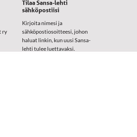
Tilaa Sansa-lehti
sähköpostiisi
Kirjoita nimesi ja
 ry
sähköpostiosoitteesi, johon
haluat linkin, kun uusi Sansa-
lehti tulee luettavaksi.
Tilaustiedot kirjataan
asiakasteristeriimme.
Sähköposti
(Pakollinen)
Etunimi
Sukunimi
Tarkistus