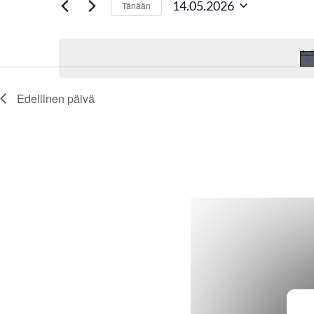
14.05.2026
Tänään
hakusanalla.
p
Valitse
päivä.
a
h
Edellinen päivä
t
u
m
a
t