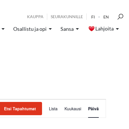
KAUPPA
SEURAKUNNILLE
FI
EN
Lahjoita
Osallistu ja opi
Sansa
Tapahtum
Etsi Tapahtumat
Lista
Kuukausi
Päivä
Views