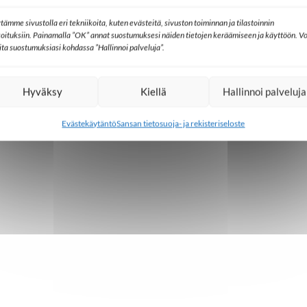
tämme sivustolla eri tekniikoita, kuten evästeitä, sivuston toiminnan ja tilastoinnin
koituksiin. Painamalla ”OK” annat suostumuksesi näiden tietojen keräämiseen ja käyttöön. Vo
lita suostumuksiasi kohdassa ”Hallinnoi palveluja”.
Hyväksy
Kiellä
Hallinnoi palveluja
Evästekäytäntö
Sansan tietosuoja- ja rekisteriseloste