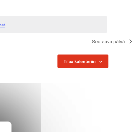
Navigatio
.
mat
Seuraava päivä
Tilaa kalenteriin