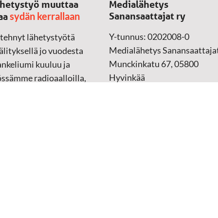
hetystyö muuttaa
Medialähetys
sydän kerrallaan
Sanansaattajat ry
aa
Y-tunnus: 0202008-0
 tehnyt lähetystyötä
Medialähetys Sanansaattajat
lityksellä jo vuodesta
Munckinkatu 67, 05800
nkeliumi kuuluu ja
Hyvinkää
össämme radioaalloilla,
ssa, verkossa ja
➔
Yhteydenottolomake
sessa mediassa ympäri
n. Kohtaamme ihmisen
Lahjoitustili:
lla kielellään, aidosti
FI37 5062 0320 0320 18
ellä.
Keräyslupa:
Manner-Suomi
RA/2020/1017
ankki
Verkkolaskutusosoite
 materiaali
(ostolaskut)
tu kannesta kanteen