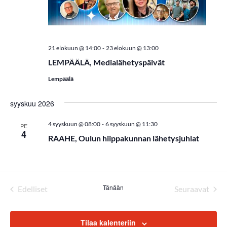
m
a
t
-
21 elokuun @ 14:00
23 elokuun @ 13:00
LEMPÄÄLÄ, Medialähetyspäivät
E
Lempäälä
t
s
syyskuu 2026
i
-
4 syyskuun @ 08:00
6 syyskuun @ 11:30
PE
4
RAAHE, Oulun hiippakunnan lähetysjuhlat
a
j
a
Tänään
Edelliset
Seuraavat
N
Tapahtumat
Tapahtum
ä
Tilaa kalenteriin