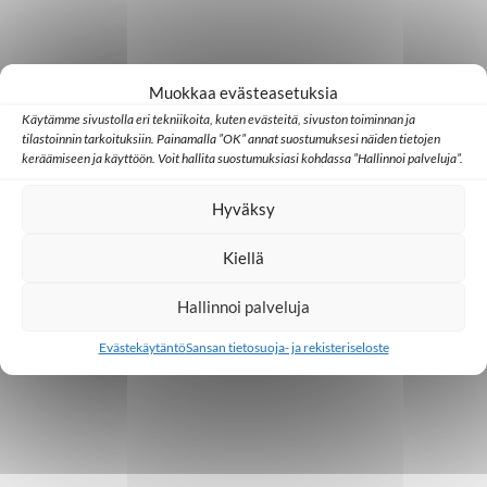
t
i
Muokkaa evästeasetuksia
Käytämme sivustolla eri tekniikoita, kuten evästeitä, sivuston toiminnan ja
tilastoinnin tarkoituksiin. Painamalla ”OK” annat suostumuksesi näiden tietojen
keräämiseen ja käyttöön. Voit hallita suostumuksiasi kohdassa ”Hallinnoi palveluja”.
Hyväksy
Kiellä
Hallinnoi palveluja
Evästekäytäntö
Sansan tietosuoja- ja rekisteriseloste