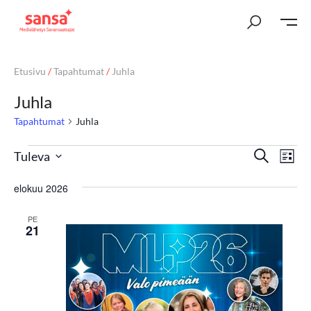
Etusivu
/
Tapahtumat
/
Juhla
Juhla
Tapahtumat
Juhla
T
Ta
Etsi
Tuleva
Lista
Vi
Valitse
a
elokuu 2026
päivä.
Nav
p
PE
a
21
h
t
u