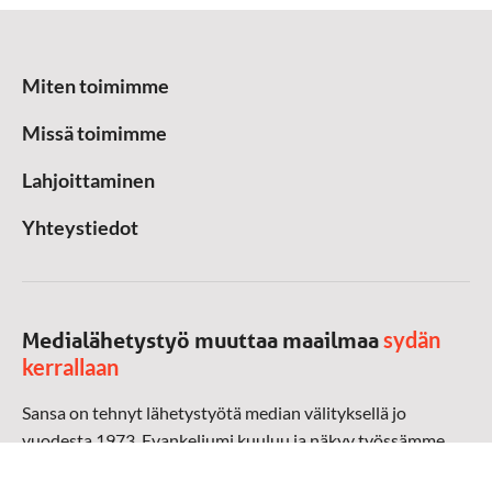
Miten toimimme
Missä toimimme
Lahjoittaminen
Yhteystiedot
sydän
Medialähetystyö muuttaa maailmaa
kerrallaan
Sansa on tehnyt lähetystyötä median välityksellä jo
vuodesta 1973. Evankeliumi kuuluu ja näkyy työssämme
radioaalloilla, televisiossa, verkossa ja sosiaalisessa