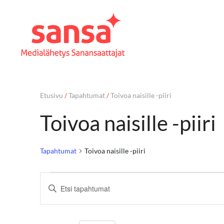
Etusivu
/
Tapahtumat
/
Toivoa naisille -piiri
Toivoa naisille -piiri
Tapahtumat
Toivoa naisille -piiri
T
Syötä
hakusana.
a
Etsi
Tapahtumat