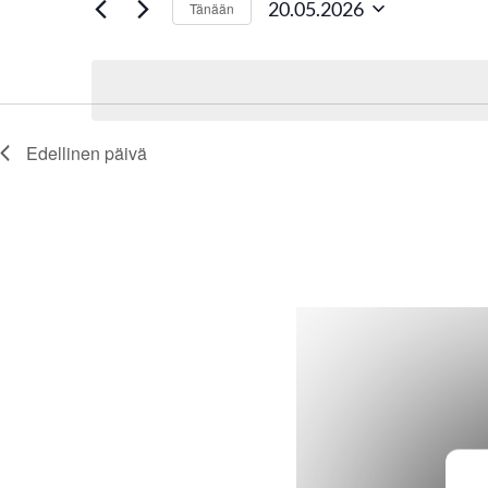
20.05.2026
Tänään
hakusanalla.
p
Valitse
päivä.
a
h
Edellinen päivä
t
u
m
a
t