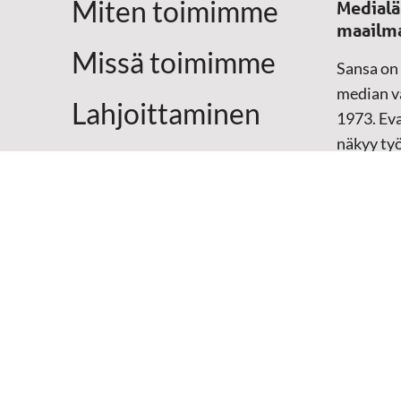
a
Miten toimimme
Medialä
maailm
v
Missä toimimme
Sansa on
i
median vä
Lahjoittaminen
1973. Eva
g
näkyy ty
Yhteystiedot
televisio
o
sosiaali
maailma
i
hänen oma
arjen kesk
n
Mediap
t
➔
Sansan
➔
Raamat