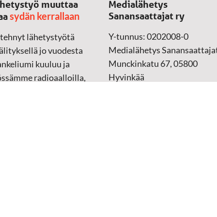
hetystyö muuttaa
Medialähetys
sydän kerrallaan
Sanansaattajat ry
aa
Y-tunnus: 0202008-0
 tehnyt lähetystyötä
Medialähetys Sanansaattajat
lityksellä jo vuodesta
Munckinkatu 67, 05800
nkeliumi kuuluu ja
Hyvinkää
össämme radioaalloilla,
ssa, verkossa ja
➔
Yhteydenottolomake
sessa mediassa ympäri
n. Kohtaamme ihmisen
Lahjoitustili:
lla kielellään, aidosti
FI37 5062 0320 0320 18
ellä.
Keräyslupa:
Manner-Suomi
RA/2020/1017
ankki
Verkkolaskutusosoite
 materiaali
(ostolaskut)
tu kannesta kanteen