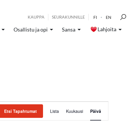
KAUPPA
SEURAKUNNILLE
FI
EN
Lahjoita
Osallistu ja opi
Sansa
Tapahtum
Etsi Tapahtumat
Lista
Kuukausi
Päivä
Views