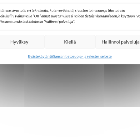
tämme sivustolla eri tekniikoita, kuten evästeitä, sivuston toiminnan ja tilastoinnin
koituksiin. Painamalla ”OK” annat suostumuksesi näiden tietojen keräämiseen ja käyttöön. Vo
lita suostumuksiasi kohdassa ”Hallinnoi palveluja”.
Hyväksy
Kiellä
Hallinnoi palveluja
Evästekäytäntö
Sansan tietosuoja- ja rekisteriseloste