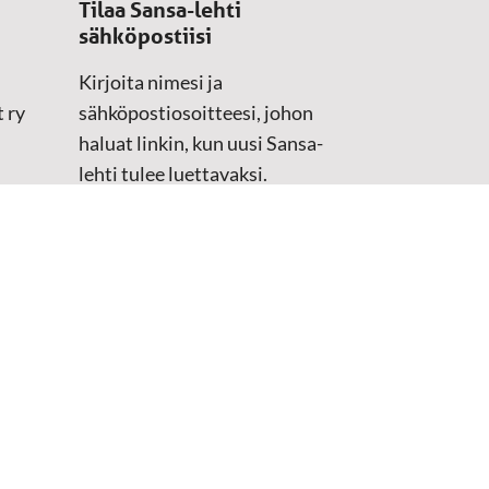
Tilaa Sansa-lehti
sähköpostiisi
Kirjoita nimesi ja
 ry
sähköpostiosoitteesi, johon
haluat linkin, kun uusi Sansa-
lehti tulee luettavaksi.
Tilaustiedot kirjataan
asiakasteristeriimme.
Sähköposti
(Pakollinen)
Etunimi
Sukunimi
Tarkistus