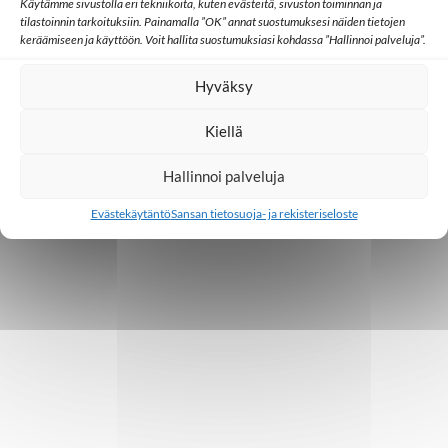
o
Käytämme sivustolla eri tekniikoita, kuten evästeitä, sivuston toiminnan ja
tilastoinnin tarkoituksiin. Painamalla ”OK” annat suostumuksesi näiden tietojen
i
keräämiseen ja käyttöön. Voit hallita suostumuksiasi kohdassa ”Hallinnoi palveluja”.
n
Hyväksy
t
Kiellä
i
Hallinnoi palveluja
Evästekäytäntö
Sansan tietosuoja- ja rekisteriseloste