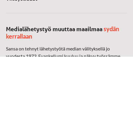
sydän
Medialähetystyö muuttaa maailmaa
kerrallaan
Sansa on tehnyt lähetystyötä median välityksellä jo
vuodesta 1973. Evankeliumi kuuluu ja näkyy työssämme
radioaalloilla, televisiossa, verkossa ja sosiaalisessa
mediassa ympäri maailman. Kohtaamme ihmisen hänen
omalla kielellään, aidosti arjen keskellä.
Mediapankki
➔
Sansan materiaali
➔
Raamattu kannesta kanteen materiaali
➔
Toivoa naisille materiaali