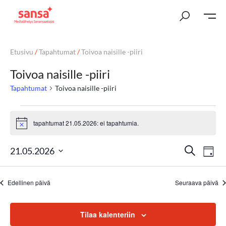
Etusivu
/
Tapahtumat
/
Toivoa naisille -piiri
Toivoa naisille -piiri
Tapahtumat
Toivoa naisille -piiri
tapahtumat 21.05.2026: ei tapahtumia.
Notice
T
Ta
Etsi
21.05.2026
Päivä
Vi
Valitse
a
päivä.
Nav
Edellinen päivä
Seuraava päivä
p
a
Tilaa kalenteriin
h