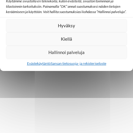
o
Käytämme sivustolla eri tekniikoita, kuten evästeitä, sivuston toiminnan ja
tilastoinnin tarkoituksiin. Painamalla ”OK” annat suostumuksesi näiden tietojen
i
keräämiseen ja käyttöön. Voit hallita suostumuksiasi kohdassa ”Hallinnoi palveluja”.
n
Hyväksy
t
Kiellä
i
Hallinnoi palveluja
Evästekäytäntö
Sansan tietosuoja- ja rekisteriseloste