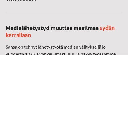
sydän
Medialähetystyö muuttaa maailmaa
kerrallaan
Sansa on tehnyt lähetystyötä median välityksellä jo
vuodesta 1973. Evankeliumi kuuluu ja näkyy työssämme
radioaalloilla, televisiossa, verkossa ja sosiaalisessa
mediassa ympäri maailman. Kohtaamme ihmisen hänen
omalla kielellään, aidosti arjen keskellä.
Mediapankki
➔
Sansan materiaali
➔
Raamattu kannesta kanteen materiaali
➔
Toivoa naisille materiaali