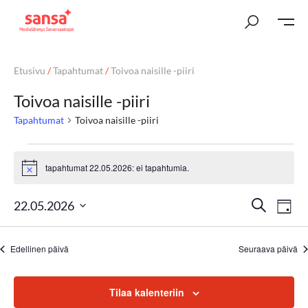
Etusivu
/
Tapahtumat
/
Toivoa naisille -piiri
Toivoa naisille -piiri
Tapahtumat
Toivoa naisille -piiri
tapahtumat 22.05.2026: ei tapahtumia.
Notice
T
Ta
Etsi
22.05.2026
Päivä
Vi
Valitse
a
päivä.
Nav
Edellinen päivä
Seuraava päivä
p
a
Tilaa kalenteriin
h