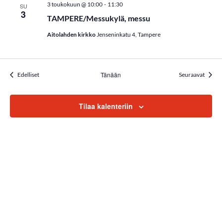
m
-
3 toukokuun @ 10:00
11:30
SU
3
ä
TAMPERE/Messukylä, messu
t
Aitolahden kirkko
Jenseninkatu 4, Tampere
n
a
Tapahtumat
Tänään
Tapah
Edelliset
Seuraavat
v
Tilaa kalenteriin
i
g
o
i
n
t
i