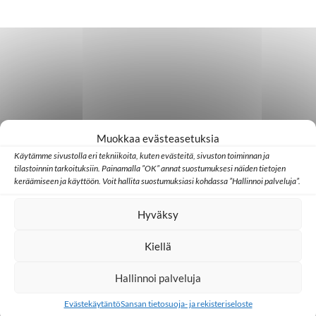
Muokkaa evästeasetuksia
Käytämme sivustolla eri tekniikoita, kuten evästeitä, sivuston toiminnan ja
tilastoinnin tarkoituksiin. Painamalla ”OK” annat suostumuksesi näiden tietojen
keräämiseen ja käyttöön. Voit hallita suostumuksiasi kohdassa ”Hallinnoi palveluja”.
Hyväksy
Kiellä
Hallinnoi palveluja
Evästekäytäntö
Sansan tietosuoja- ja rekisteriseloste