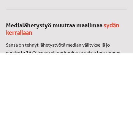
sydän
Medialähetystyö muuttaa maailmaa
kerrallaan
Sansa on tehnyt lähetystyötä median välityksellä jo
vuodesta 1973. Evankeliumi kuuluu ja näkyy työssämme
radioaalloilla, televisiossa, verkossa ja sosiaalisessa
mediassa ympäri maailman. Kohtaamme ihmisen hänen
omalla kielellään, aidosti arjen keskellä.
Mediapankki
➔
Sansan materiaali
➔
Raamattu kannesta kanteen materiaali
➔
Toivoa naisille materiaali