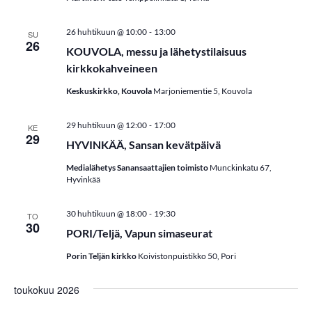
t
-
26 huhtikuun @ 10:00
13:00
SU
E
26
KOUVOLA, messu ja lähetystilaisuus
t
kirkkokahveineen
s
Keskuskirkko, Kouvola
Marjoniementie 5, Kouvola
i
-
29 huhtikuun @ 12:00
17:00
KE
a
29
HYVINKÄÄ, Sansan kevätpäivä
j
Medialähetys Sanansaattajien toimisto
Munckinkatu 67,
Hyvinkää
a
N
-
30 huhtikuun @ 18:00
19:30
TO
30
PORI/Teljä, Vapun simaseurat
ä
Porin Teljän kirkko
Koivistonpuistikko 50, Pori
k
y
toukokuu 2026