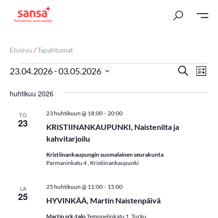
Etusivu
/
Tapahtumat
T
Ta
 - 
Etsi
23.04.2026
03.05.2026
Lista
Vi
Valitse
a
huhtikuu 2026
päivä.
Nav
p
-
23 huhtikuun @ 18:00
20:00
TO
a
23
KRISTIINANKAUPUNKI, Naistenilta ja
h
kahvitarjoilu
t
Kristiinankaupungin suomalainen seurakunta
Parmaninkatu 4 , Kristiinankaupunki
u
-
25 huhtikuun @ 11:00
15:00
LA
m
25
HYVINKÄÄ, Martin Naistenpäivä
a
Martin srk-talo
Temppelinkatu 1, Turku