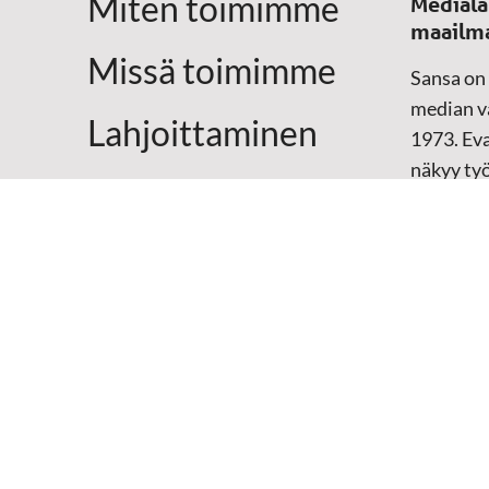
Miten toimimme
Medialä
maailm
Missä toimimme
Sansa on
median vä
Lahjoittaminen
1973. Eva
näkyy ty
Yhteystiedot
televisio
sosiaali
maailma
hänen oma
arjen kesk
Mediap
➔
Sansan
➔
Raamat
materiaal