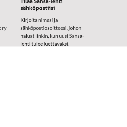
Tilaa Sansa-lehti
sähköpostiisi
Kirjoita nimesi ja
 ry
sähköpostiosoitteesi, johon
haluat linkin, kun uusi Sansa-
lehti tulee luettavaksi.
Tilaustiedot kirjataan
asiakasteristeriimme.
Sähköposti
(Pakollinen)
Etunimi
Sukunimi
Tarkistus