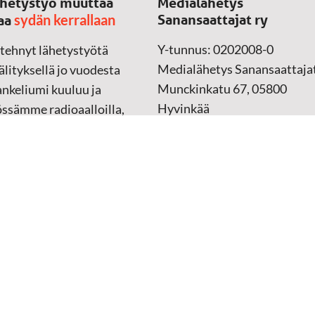
hetystyö muuttaa
Medialähetys
sydän kerrallaan
Sanansaattajat ry
aa
Y-tunnus: 0202008-0
 tehnyt lähetystyötä
Medialähetys Sanansaattajat
lityksellä jo vuodesta
Munckinkatu 67, 05800
nkeliumi kuuluu ja
Hyvinkää
össämme radioaalloilla,
ssa, verkossa ja
➔
Yhteydenottolomake
sessa mediassa ympäri
n. Kohtaamme ihmisen
Lahjoitustili:
lla kielellään, aidosti
FI37 5062 0320 0320 18
ellä.
Keräyslupa:
Manner-Suomi
RA/2020/1017
ankki
Verkkolaskutusosoite
 materiaali
(ostolaskut)
tu kannesta kanteen
i