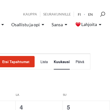
KAUPPA
SEURAKUNNILLE
FI
EN
Lahjoita
Osallistu ja opi
Sansa
Tapahtum
Etsi Tapahtumat
Lista
Kuukausi
Päivä
Views
Navigatio
LA
SU
4
5
0
0