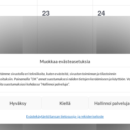
23
24
0
0
ahtumat,
tapahtumat,
tapahtuma
30
31
0
0
Muokkaa evästeasetuksia
ahtumat,
tapahtumat,
tapahtuma
tämme sivustolla eri tekniikoita, kuten evästeitä, sivuston toiminnan ja tilastoinnin
koituksiin. Painamalla ”OK” annat suostumuksesi näiden tietojen keräämiseen ja käyttöön. Vo
lita suostumuksiasi kohdassa ”Hallinnoi palveluja”.
Hyväksy
Kiellä
Hallinnoi palveluja
Evästekäytäntö
Sansan tietosuoja- ja rekisteriseloste