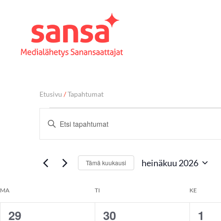
Etusivu
/
Tapahtumat
T
Syötä
hakusana.
a
Etsi
Tapahtumat
heinäkuu 2026
Tämä kuukausi
hakusanalla.
p
Valitse
päivä.
K
MA
TI
KE
a
29
30
1
0
0
0