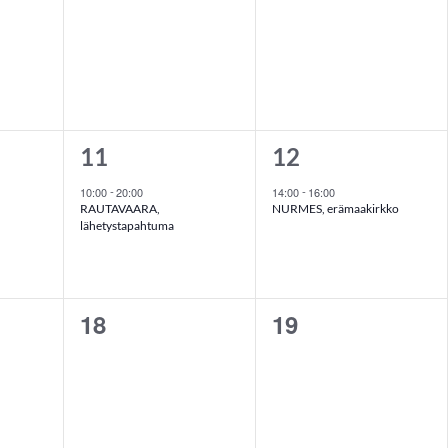
t,
tapahtumat,
tapahtumat,
1
1
11
12
t,
tapahtuma,
tapahtuma,
10:00
20:00
14:00
16:00
-
-
RAUTAVAARA,
NURMES, erämaakirkko
lähetystapahtuma
18
19
0
0
t,
tapahtumat,
tapahtumat,