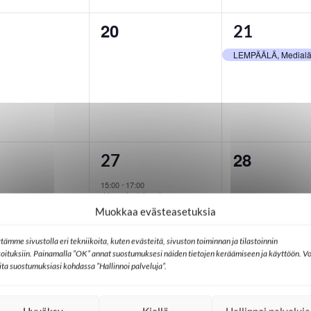
20
0
1
21
ahtumat,
tapahtumat,
tapahtuma
LEMPÄÄLÄ, Medialä
28
1
0
27
ahtumat,
tapahtuma,
tapahtuma
15:00
17:00
-
Ikkunoita lähetyksen
maailmaan
Muokkaa evästeasetuksia
tämme sivustolla eri tekniikoita, kuten evästeitä, sivuston toiminnan ja tilastoinnin
koituksiin. Painamalla ”OK” annat suostumuksesi näiden tietojen keräämiseen ja käyttöön. Vo
lita suostumuksiasi kohdassa ”Hallinnoi palveluja”.
3
0
1
4
ahtumat,
tapahtumat,
tapahtuma
RAAHE, Oulun hiipp