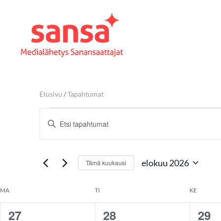
Etusivu
/
Tapahtumat
T
Syötä
hakusana.
a
Etsi
Tapahtumat
elokuu 2026
Tämä kuukausi
hakusanalla.
p
Valitse
päivä.
K
MA
TI
KE
a
27
28
29
0
0
0