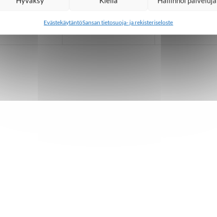
Hyväksy
Kiellä
Hallinnoi palveluja
Evästekäytäntö
Sansan tietosuoja- ja rekisteriseloste