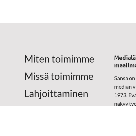
Miten toimimme
Medialä
maailm
Missä toimimme
Sansa on
median vä
Lahjoittaminen
1973. Eva
näkyy ty
Yhteystiedot
televisio
sosiaali
maailma