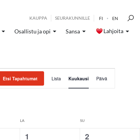
KAUPPA
SEURAKUNNILLE
FI
EN
Lahjoita
Osallistu ja opi
Sansa
Tapahtum
Etsi Tapahtumat
Lista
Kuukausi
Päivä
Views
Navigatio
LA
SU
1
2
0
0