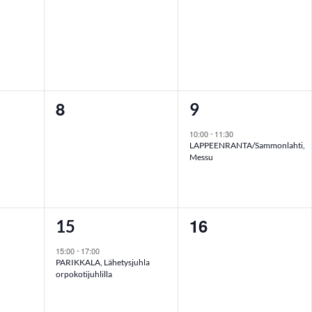
t,
tapahtumat,
tapahtumat,
8
0
1
9
t,
tapahtumat,
tapahtuma,
10:00
11:30
-
LAPPEENRANTA/Sammonlahti,
Messu
16
1
0
15
t,
tapahtuma,
tapahtumat,
15:00
17:00
-
PARIKKALA, Lähetysjuhla
orpokotijuhlilla