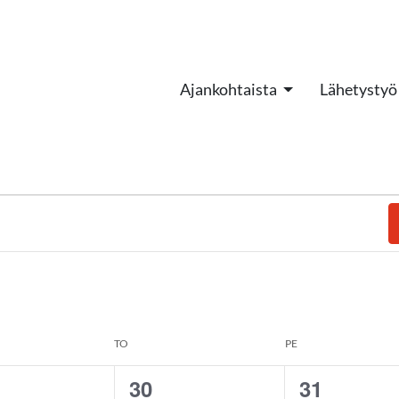
Ajankohtaista
Lähetystyö
TO
PE
30
31
0
0