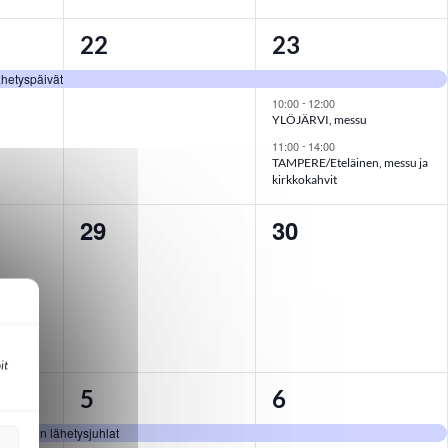
1
3
22
23
,
tapahtuma,
tapahtumat,
hetyspäivät
10:00
12:00
-
YLÖJÄRVI, messu
11:00
14:00
-
TAMPERE/Eteläinen, messu ja
kirkkokahvit
29
30
0
0
t,
tapahtumat,
tapahtumat,
it
1
2
5
6
,
tapahtuma,
tapahtumat,
akunnan lähetysjuhlat