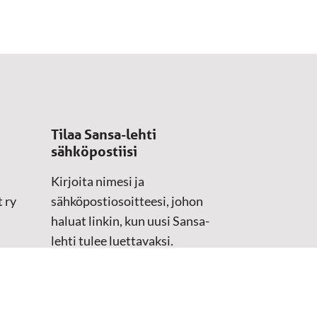
Tilaa Sansa-lehti
sähköpostiisi
Kirjoita nimesi ja
 ry
sähköpostiosoitteesi, johon
haluat linkin, kun uusi Sansa-
lehti tulee luettavaksi.
Tilaustiedot kirjataan
asiakasteristeriimme.
Sähköposti
(Pakollinen)