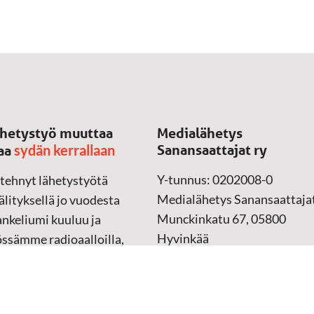
hetystyö muuttaa
Medialähetys
sydän kerrallaan
Sanansaattajat ry
aa
Y-tunnus: 0202008-0
 tehnyt lähetystyötä
Medialähetys Sanansaattajat
lityksellä jo vuodesta
Munckinkatu 67, 05800
nkeliumi kuuluu ja
Hyvinkää
össämme radioaalloilla,
ssa, verkossa ja
➔
Yhteydenottolomake
sessa mediassa ympäri
n. Kohtaamme ihmisen
Lahjoitustili: