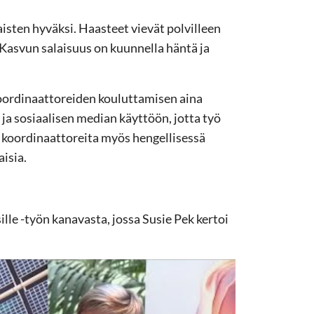
isten hyväksi. Haasteet vievät polvilleen
Kasvun salaisuus on kuunnella häntä ja
oordinaattoreiden kouluttamisen aina
ja sosiaalisen median käyttöön, jotta työ
 koordinaattoreita myös hengellisessä
isia.
lle -työn kanavasta, jossa Susie Pek kertoi