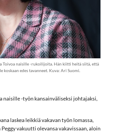
ivoa naisille -rukoilijoita. Hän kiitti heitä siitä, että
t ole koskaan edes tavanneet. Kuva: Ari Suomi.
naisille -työn kansainväliseksi johtajaksi,
ana laskea leikkiä vakavan työn lomassa,
n Peggy vakuutti olevansa vakavissaan, aloin