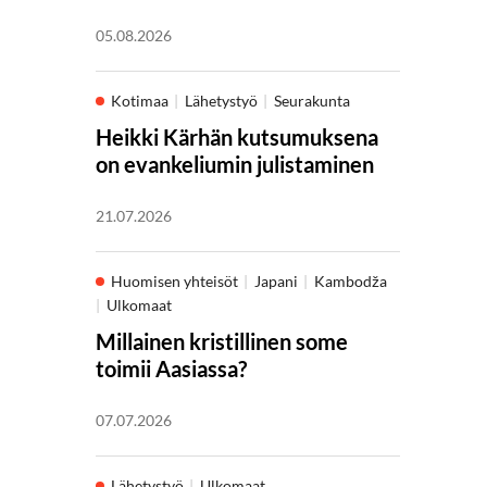
05.08.2026
Kotimaa
Lähetystyö
Seurakunta
Heikki Kärhän kutsumuksena
on evankeliumin julistaminen
21.07.2026
Huomisen yhteisöt
Japani
Kambodža
Ulkomaat
Millainen kristillinen some
toimii Aasiassa?
07.07.2026
Lähetystyö
Ulkomaat