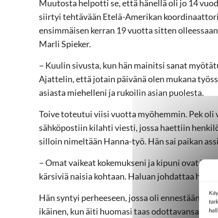
Muutosta helpotti se, että hänellä oli jo 14 vuo
siirtyi tehtävään Etelä-Amerikan koordinaattorin
ensimmäisen kerran 19 vuotta sitten olleessaan 
Marli Spieker.
− Kuulin sivusta, kun hän mainitsi sanat myötätu
Ajattelin, että jotain päivänä olen mukana työssä
asiasta miehelleni ja rukoilin asian puolesta.
Toive toteutui viisi vuotta myöhemmin. Pek oli
sähköpostiin kilahti viesti, jossa haettiin henkil
silloin nimeltään Hanna-työ. Hän sai paikan assi
− Omat vaikeat kokemukseni ja kipuni ovat kasv
kärsiviä naisia kohtaan. Haluan johdattaa heitä
Käy
Hän syntyi perheeseen, jossa oli ennestään ka
tar
ikäinen, kun äiti huomasi taas odottavansa. Perh
hal