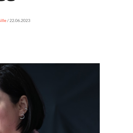
ille
/
22.06.2023