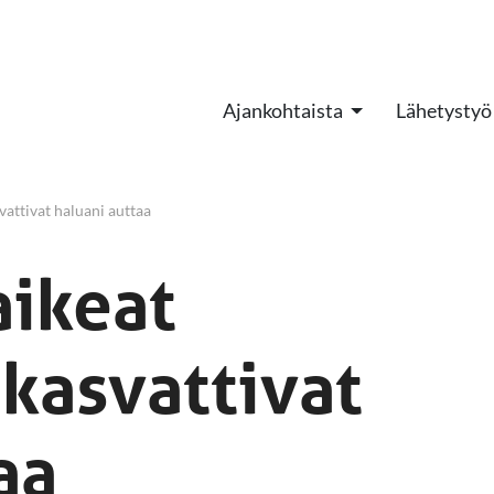
Ajankohtaista
Lähetystyö
attivat haluani auttaa
aikeat
kasvattivat
aa