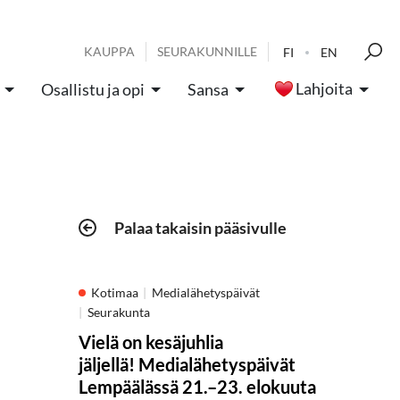
KAUPPA
SEURAKUNNILLE
FI
EN
Lahjoita
Osallistu ja opi
Sansa
Palaa takaisin pääsivulle
Kotimaa
Medialähetyspäivät
Seurakunta
Vielä on kesäjuhlia
jäljellä! Medialähetyspäivät
Lempäälässä 21.–23. elokuuta