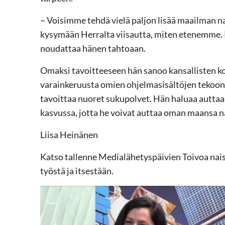
− Voisimme tehdä vielä paljon lisää maailman na
kysymään Herralta viisautta, miten etenemme. 
noudattaa hänen tahtoaan.
Omaksi tavoitteeseen hän sanoo kansallisten k
varainkeruusta omien ohjelmasisältöjen tekoon 
tavoittaa nuoret sukupolvet. Hän haluaa auttaa
kasvussa, jotta he voivat auttaa oman maansa na
Liisa Heinänen
Katso tallenne Medialähetyspäivien Toivoa naisi
työstä ja itsestään.