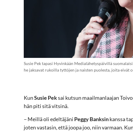
Susie Pek tapasi Hyvinkään Medialähetyspäivillä suomalaisia To
he jaksavat rukoilla tyttöjen ja naisten puolesta, joita eivä
Kun
Susie Pek
sai kutsun maailmanlaajan Toivoa 
hän piti sitä vitsinä.
− Meillä oli edeltäjäni
Peggy Banksin
kanssa tap
joten vastasin, että joopa joo, niin varmaan. Ku