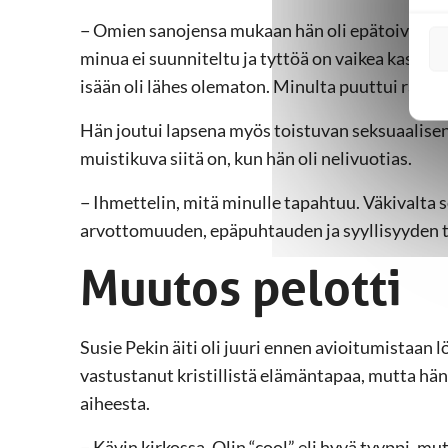
− Omien sanojensa mukaan hän oli epätoivoinen.
minua ei suunniteltu ja tyttöä on vaikea kasvatt
isään oli lähes olematon. Minulta puuttui rakkau
Hän joutui lapsena myös toistuvan seksuaalise
muistikuva siitä on, kun hän oli nelivuotias.
− Ihmettelin, mitä minulle tapahtuu. Väkivalta 
arvottomuuden, epäpuhtauden ja syyllisyyden 
Muutos pelotti
Susie Pekin äiti oli juuri ennen avioitumistaan
vastustanut kristillistä elämäntapaa, mutta hän
aiheesta.
− Kävin kirkossa. Olin “cool” eli hyvä tyyppi, mut