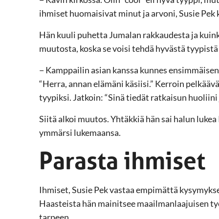
ihmiset huomaisivat minut ja arvoni, Susie Pek 
Hän kuuli puhetta Jumalan rakkaudesta ja kuink
muutosta, koska se voisi tehdä hyvästä tyypistä 
− Kamppailin asian kanssa kunnes ensimmäisenä
“Herra, annan elämäni käsiisi.” Kerroin pelkääv
tyypiksi. Jatkoin: “Sinä tiedät ratkaisun huoliin
Siitä alkoi muutos. Yhtäkkiä hän sai halun luke
ymmärsi lukemaansa.
Parasta ihmiset
Ihmiset, Susie Pek vastaa empimättä kysymykse
Haasteista hän mainitsee maailmanlaajuisen ty
tarpeen.