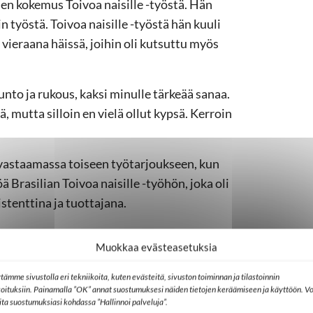
den kokemus Toivoa naisille -työstä. Hän
 työstä. Toivoa naisille -työstä hän kuuli
vieraana häissä, joihin oli kutsuttu myös
nto ja rukous, kaksi minulle tärkeää sanaa.
, mutta silloin en vielä ollut kypsä. Kerroin
 vastaamassa toiseen työtarjoukseen, kun
öä Brasilian Toivoa naisille -työhön, joka oli
stenttina ja tuottajana.
attaneet haluani auttaa ja rakkauttani
Muokkaa evästeasetuksia
 Kristuksen luokse, Susie Pek sanoo.
tämme sivustolla eri tekniikoita, kuten evästeitä, sivuston toiminnan ja tilastoinnin
ksi poikaa. Nuorempi oli kolmen kuukauden
koituksiin. Painamalla ”OK” annat suostumuksesi näiden tietojen keräämiseen ja käyttöön. Vo
eellä oli talousvaikeuksia.
lita suostumuksiasi kohdassa ”Hallinnoi palveluja”.