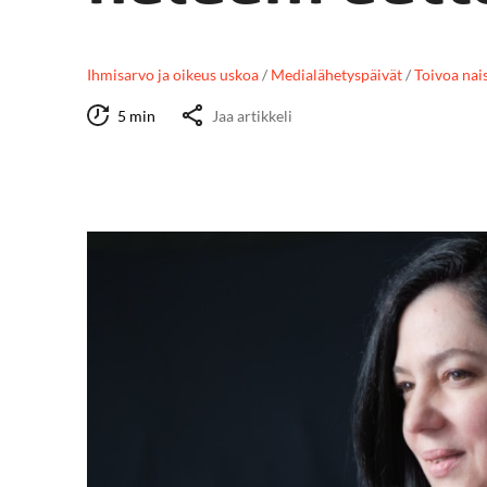
Ihmisarvo ja oikeus uskoa
/
Medialähetyspäivät
/
Toivoa nais
5 min
Jaa artikkeli