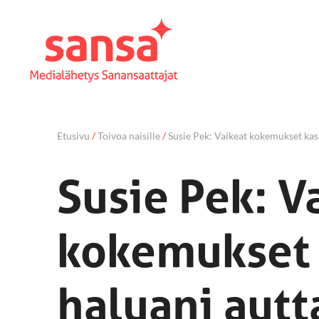
Etusivu
/
Toivoa naisille
/
Susie Pek: Vaikeat kokemukset kasv
Susie Pek: V
kokemukset 
haluani autt