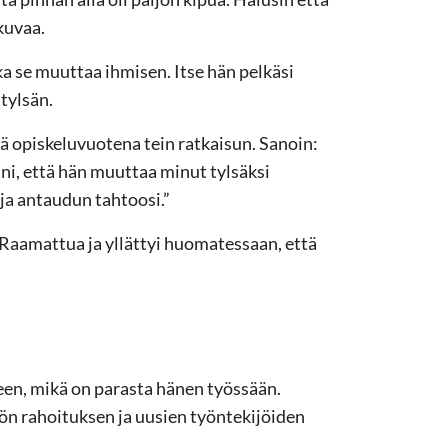
kuvaa.
a se muuttaa ihmisen. Itse hän pelkäsi
tylsän.
 opiskeluvuotena tein ratkaisun. Sanoin:
äni, että hän muuttaa minut tylsäksi
i ja antaudun tahtoosi.”
a Raamattua ja yllättyi huomatessaan, että
en, mikä on parasta hänen työssään.
ön rahoituksen ja uusien työntekijöiden