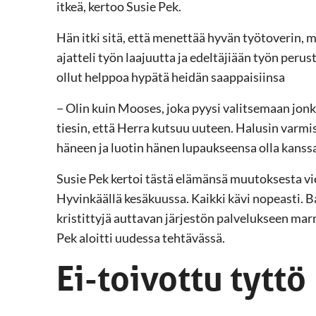
itkeä, kertoo Susie Pek.
Hän itki sitä, että menettää hyvän työtoverin,
ajatteli työn laajuutta ja edeltäjiään työn perus
ollut helppoa hypätä heidän saappaisiinsa
− Olin kuin Mooses, joka pyysi valitsemaan jonk
tiesin, että Herra kutsuu uuteen. Halusin varmis
häneen ja luotin hänen lupaukseensa olla kanssa
Susie Pek kertoi tästä elämänsä muutoksesta vi
Hyvinkäällä kesäkuussa. Kaikki kävi nopeasti. B
kristittyjä auttavan järjestön palvelukseen ma
Pek aloitti uudessa tehtävässä.
Ei-toivottu tyttö