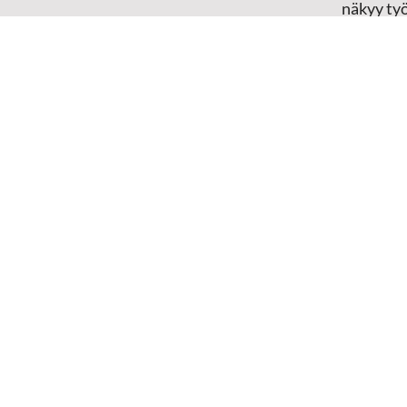
näkyy ty
Yhteystiedot
televisio
sosiaali
maailma
hänen oma
arjen kesk
Mediap
➔
Sansan
➔
Raamat
materiaal
➔
Toivoa 