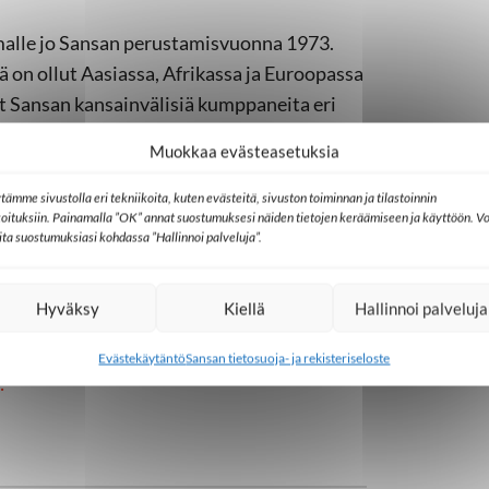
malle jo Sansan perustamisvuonna 1973.
tä on ollut Aasiassa, Afrikassa ja Euroopassa
at Sansan kansainvälisiä kumppaneita eri
Muokkaa evästeasetuksia
njasta. Lähettikeräyksen tuottoa ehkä
tämme sivustolla eri tekniikoita, kuten evästeitä, sivuston toiminnan ja tilastoinnin
tekijöiden tunnettuuden nosto, jossa
koituksiin. Painamalla ”OK” annat suostumuksesi näiden tietojen keräämiseen ja käyttöön. Vo
lita suostumuksiasi kohdassa ”Hallinnoi palveluja”.
itaan siksikin, että Sansa lähettää ensi
yöntekijää, kertoo varainhankinnan
Hyväksy
Kiellä
Hallinnoi palveluja
 18 prosenttia.
Vielä voit antaa tukesi
Evästekäytäntö
Sansan tietosuoja- ja rekisteriseloste
!