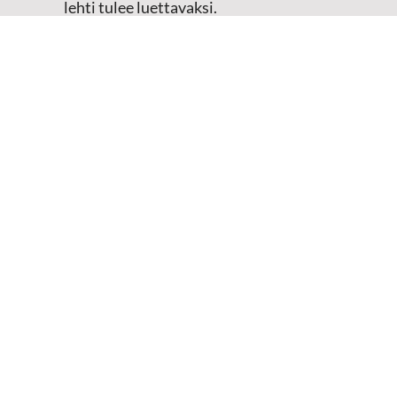
lehti tulee luettavaksi.
Tilaustiedot kirjataan
asiakasteristeriimme.
Sähköposti
(Pakollinen)
Etunimi
Sukunimi
Tarkistus