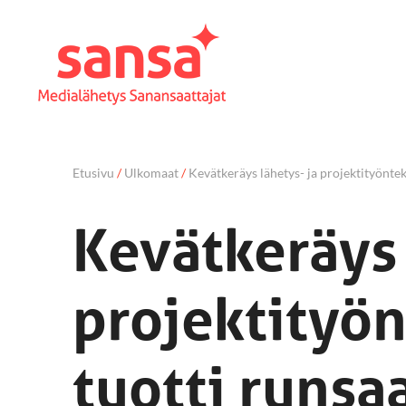
Etusivu
/
Ulkomaat
/
Kevätkeräys lähetys- ja projektityöntek
Kevätkeräys 
projektityön
tuotti runsa