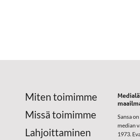
Miten toimimme
Medialä
maailm
Missä toimimme
Sansa on
median vä
Lahjoittaminen
1973. Eva