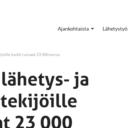
Ajankohtaista
Lähetystyö
ijöille tuotti runsaat 23 000 euroa
lähetys- ja
tekijöille
at 23 000