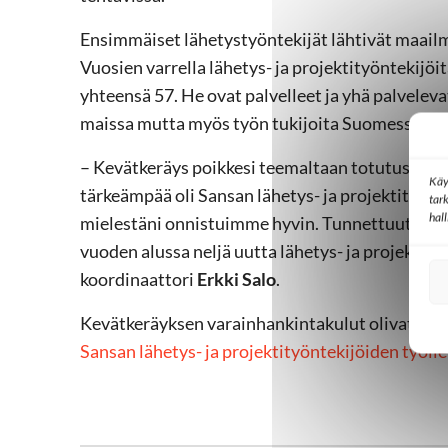
Ensimmäiset lähetystyöntekijät lähtivät maail
Vuosien varrella lähetys- ja projektityöntekijöi
yhteensä 57. He ovat palvelleet ja yhä palvelev
maissa mutta myös työn tukijoita Suomessa.
– Kevätkeräys poikkesi teemaltaan totutusta li
Käy
tärkeämpää oli Sansan lähetys- ja projektityön
tar
hal
mielestäni onnistuimme hyvin. Tunnettuutta tarv
vuoden alussa neljä uutta lähetys- ja projektit
koordinaattori
Erkki Salo
.
Kevätkeräyksen varainhankintakulut olivat noin
Sansan lähetys- ja projektityöntekijöiden työlle