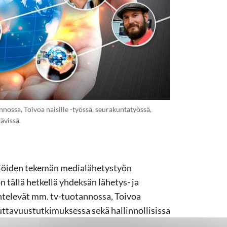
nnossa, Toivoa naisille -työssä, seurakuntatyössä,
ävissä.
kijöiden tekemän medialähetystyön
n tällä hetkellä yhdeksän lähetys- ja
ntelevät mm. tv-tuotannossa, Toivoa
uttavuustutkimuksessa sekä hallinnollisissa