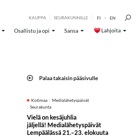
KAUPPA
SEURAKUNNILLE
FI
EN
Lahjoita
Osallistu ja opi
Sansa
Palaa takaisin pääsivulle
Kotimaa
Medialähetyspäivät
Seurakunta
Vielä on kesäjuhlia
jäljellä! Medialähetyspäivät
Lempäälässä 21.–23. elokuuta