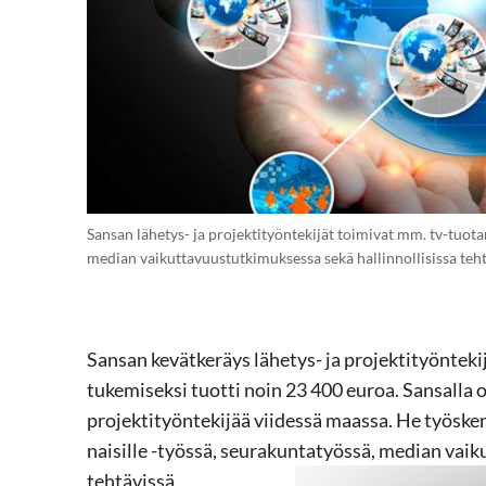
Sansan lähetys- ja projektityöntekijät toimivat mm. tv-tuota
median vaikuttavuustutkimuksessa sekä hallinnollisissa teht
Sansan kevätkeräys lähetys- ja projektityönte
tukemiseksi tuotti noin 23 400 euroa. Sansalla o
projektityöntekijää viidessä maassa. He työske
naisille -työssä, seurakuntatyössä, median vaik
tehtävissä.