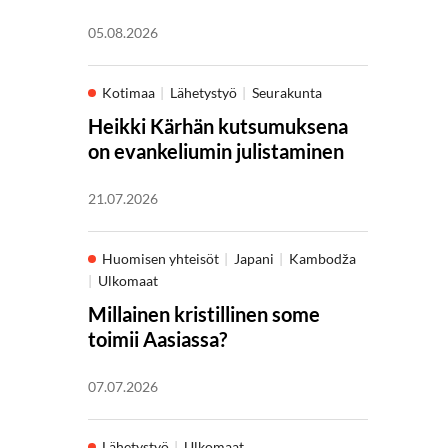
05.08.2026
Kotimaa
Lähetystyö
Seurakunta
Heikki Kärhän kutsumuksena
on evankeliumin julistaminen
21.07.2026
Huomisen yhteisöt
Japani
Kambodža
Ulkomaat
Millainen kristillinen some
toimii Aasiassa?
07.07.2026
Lähetystyö
Ulkomaat