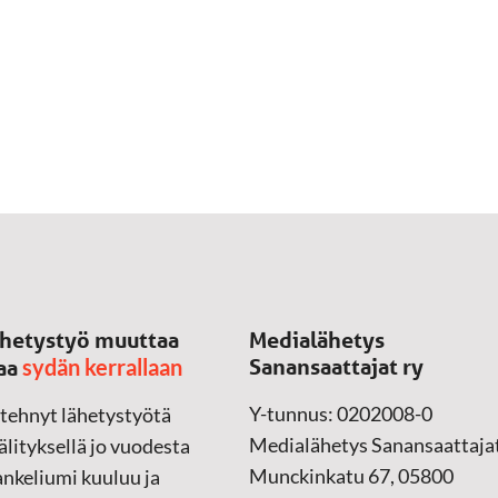
hetystyö muuttaa
Medialähetys
sydän kerrallaan
Sanansaattajat ry
aa
Y-tunnus: 0202008-0
 tehnyt lähetystyötä
Medialähetys Sanansaattajat
lityksellä jo vuodesta
Munckinkatu 67, 05800
nkeliumi kuuluu ja