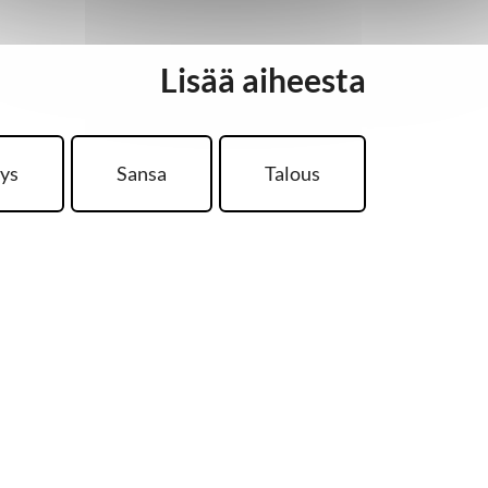
Lisää aiheesta
ys
Sansa
Talous