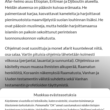
Afar-heimo asuu Etiopian, Eritrean ja Djiboutin alueella.
Heidän alueensa on pääosin kuivaa erämaata. He
paimentavat karjaa, kasvattavat kameleita ja harjoittavat
pienimuotoista maanviljelystä suolan louhinnan lisäksi. He
ovat pääosin muslimeja, mutta heidän harjoittamaansa
islamiin on paikoin sekoittunut perinteisen
luonnonuskonnon vaikutusta.
Ohjelmat ovat suosittuja ja monet afarit kuuntelevat niitä,
osa salaa. Vartin pituisia ohjelmia lähetetään kolmesti
viikossa (perjantai, lauantai ja sunnuntai). Ohjelmissa on
käsitelty muun muassa ihmisten alkuperää, Raamatun
henkilöitä, Koraanin näkemyksiä Raamatusta, Vanhan ja
Uuden testamentin välistä suhdetta sekä Vanhan
testamentin profetioiden täyttymistä.
Afarinkielisen ohjelman kuuntelija kertoo: “Kuuntelemme
Muokkaa evästeasetuksia
ohjelmaa ryhmässä. Ohjelma loppuu liian nopeasti.”
Käytämme sivustolla eri tekniikoita, kuten evästeitä, sivuston toiminnan ja
tilastoinnin tarkoituksiin. Painamalla ”OK” annat suostumuksesi näiden tietojen
keräämiseen ja käyttöön. Voit hallita suostumuksiasi kohdassa ”Hallinnoi palveluja”.