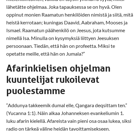
lähetätte ohjelmaa. Joka tapauksessa se on hyvä. Olen
oppinut monien Raamatun henkilöiden nimistä ja siitä, mitä
heistä kerrotaan; kuningas Daavid, Aabraham, Mooses ja
Ismael. Raamatun päähenkilö on Jeesus, jota kutsumme
nimellä Isa. Minulla on kysymyksiä liittyen Jeesuksen
persoonaan. Tiedän, että hän on profeetta. Miksi te
opetatte meille, että hän on Jumala?”
Afarinkielisen ohjelman
kuuntelijat rukoilevat
puolestamme
“Addunya takkeemik dumal elle, Qangara deqsittam ten.”
(Yucanna 1:1). Näin alkaa Johanneksen evankeliumin 1.
luku afarin kielellä. Afareista vain pieni osa osaa lukea, siksi
radio on tärkeä väline heidän tavoittamisekseen.