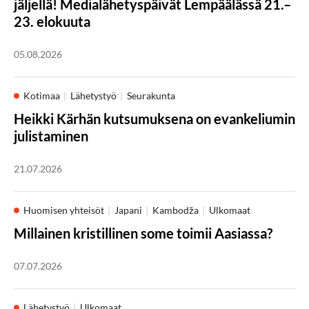
jäljellä! Medialähetyspäivät Lempäälässä 21.–
23. elokuuta
05.08.2026
Kotimaa
Lähetystyö
Seurakunta
Heikki Kärhän kutsumuksena on evankeliumin
julistaminen
21.07.2026
Huomisen yhteisöt
Japani
Kambodža
Ulkomaat
Millainen kristillinen some toimii Aasiassa?
07.07.2026
Lähetystyö
Ulkomaat