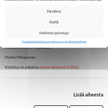
Tapasin joitakin vuosia sitten afareita, jotka olivat löytäneet
ohjelmien kautta uskon Jeesukseen. He hämmästelivät sitä,
Hyväksy
kuinka kaukaisessa maassa on ihmisiä, jotka haluavat
välittää evankeliumin heille. He sanoivat rukoilevansa
Kiellä
suomalaisten puolesta.
Hallinnoi palveluja
− Olisimme kovin iloiset, jos pystyisimme antamaan heille
kunnioittavan suudelman. Muuta meillä ei ole, mutta me
Evästekäytäntö
Sansan tietosuoja- ja rekisteriseloste
nostamme heille rukouksen.
Marko Pihlajamaa
Kirjoitus on julkaistu
Sansa-lehdessä 3/2022
.
Lisää aiheesta