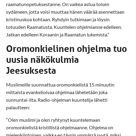
raamatunopetuksestanne. On vaikea astua toisen
sydämeen, jotta voisi muuttaa hänen väärää asennettaan
kristinuskoa kohtaan. Ryhdyin tutkimaan ja löysin
totuuden Raamatusta. Kuuntelen ohjelmianne edelleen.
Jatkan edelleen Koraanin ja Raamatun lukemista.”
Oromonkielinen ohjelma tuo
uusia näkökulmia
Jeesuksesta
Muslimeille suunnattua oromonkielistä 15 minuutin
mittaista evankelioivaa ohjelmaa lähetetään joka
sunnuntai-ilta. Radio-ohjelman kuuntelija lähetti
palautteen:
“Olen muslimi ja olen ryhtynyt kuuntelemaan
oromonkielistä kristillistä ohjelmaanne. Ohjelma on
mielenkiintoinen, vaikka en täysin ymmärrä syytä, miksi