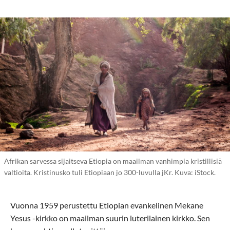
Afrikan sarvessa sijaitseva Etiopia on maailman vanhimpia kristillisiä
valtioita. Kristinusko tuli Etiopiaan jo 300-luvulla jKr. Kuva: iStock.
Vuonna 1959 perustettu Etiopian evankelinen Mekane
Yesus -kirkko on maailman suurin luterilainen kirkko. Sen