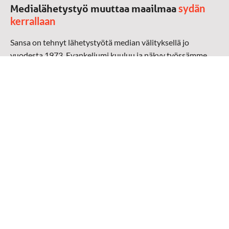
sydän
Medialähetystyö muuttaa maailmaa
kerrallaan
Sansa on tehnyt lähetystyötä median välityksellä jo
vuodesta 1973. Evankeliumi kuuluu ja näkyy työssämme
radioaalloilla, televisiossa, verkossa ja sosiaalisessa
mediassa ympäri maailman. Kohtaamme ihmisen hänen
omalla kielellään, aidosti arjen keskellä.
Mediapankki
➔
Sansan materiaali
➔
Raamattu kannesta kanteen materiaali
➔
Toivoa naisille materiaali
Medialähetys Sanansaattajat ry