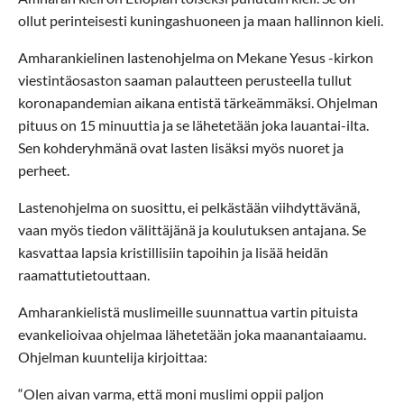
ollut perinteisesti kuningashuoneen ja maan hallinnon kieli.
Amharankielinen lastenohjelma on Mekane Yesus -kirkon
viestintäosaston saaman palautteen perusteella tullut
koronapandemian aikana entistä tärkeämmäksi. Ohjelman
pituus on 15 minuuttia ja se lähetetään joka lauantai-ilta.
Sen kohderyhmänä ovat lasten lisäksi myös nuoret ja
perheet.
Lastenohjelma on suosittu, ei pelkästään viihdyttävänä,
vaan myös tiedon välittäjänä ja koulutuksen antajana. Se
kasvattaa lapsia kristillisiin tapoihin ja lisää heidän
raamattutietouttaan.
Amharankielistä muslimeille suunnattua vartin pituista
evankelioivaa ohjelmaa lähetetään joka maanantaiaamu.
Ohjelman kuuntelija kirjoittaa:
“Olen aivan varma, että moni muslimi oppii paljon