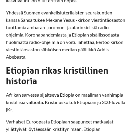
kasvuvauhti on ollut erittäin nopea.
Yhdessä Suomen evankelisluterilaisten seurakuntien
kanssa Sansa tukee Mekane Yesus -kirkon viestintäosaston
tuottamia amharan-, oromon- ja afarinkielisiä radio-
ohjelmia. Koronapandemiasta ja Etiopian sisällissodasta
huolimatta radio-ohjelmia on voitu lähettää, kertoo kirkon
viestintäosaston sähköisen median päällikkö Addis
Abebasta.
Etiopian rikas kristillinen
historia
Afrikan sarvessa sijaitseva Etiopia on maailman vanhimpia
kristillisiä valtioita. Kristinusko tuli Etiopiaan jo 300-luvulla
jKr.
Varhaiset Euroopasta Etiopiaan saapuneet matkaajat
yllättyivät löytäessään kristityn maan. Etiopian