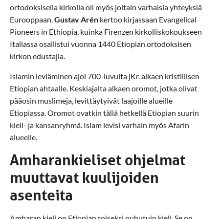
ortodoksisella kirkolla oli myös joitain varhaisia yhteyksiä
Eurooppaan.
Gustav Arén
kertoo kirjassaan Evangelical
Pioneers in Ethiopia, kuinka Firenzen kirkolliskokoukseen
Italiassa osallistui vuonna 1440 Etiopian ortodoksisen
kirkon edustajia.
Islamin leviäminen ajoi 700-luvulta jKr. alkaen kristillisen
Etiopian ahtaalle. Keskiajalta alkaen oromot, jotka olivat
pääosin muslimeja, levittäytyivät laajoille alueille
Etiopiassa. Oromot ovatkin tällä hetkellä Etiopian suurin
kieli- ja kansanryhmä. Islam levisi varhain myös Afarin
alueelle.
Amharankieliset ohjelmat
muuttavat kuulijoiden
asenteita
Amharan kieli on Etiopian toiseksi puhutuin kieli. Se on