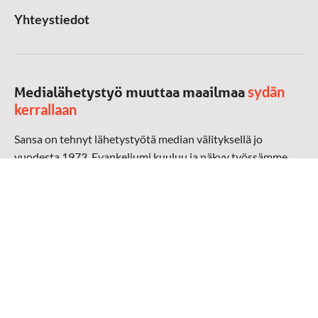
Yhteystiedot
sydän
Medialähetystyö muuttaa maailmaa
kerrallaan
Sansa on tehnyt lähetystyötä median välityksellä jo
vuodesta 1973. Evankeliumi kuuluu ja näkyy työssämme
radioaalloilla, televisiossa, verkossa ja sosiaalisessa
mediassa ympäri maailman. Kohtaamme ihmisen hänen
omalla kielellään, aidosti arjen keskellä.
Mediapankki
➔
Sansan materiaali
➔
Raamattu kannesta kanteen materiaali
➔
Toivoa naisille materiaali