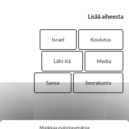
Lisää aiheesta
Israel
Koulutus
Lähi-itä
Media
Sansa
Seurakunta
Palaa takaisin pääsivulle
Muokkaa evästeasetuksia