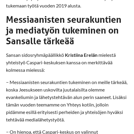
tukemaan työtä vuoden 2019 alusta.
Messiaanisten seurakuntien
ja mediatyön tukeminen on
Sansalle tärkeää
Sansan sidosryhmäpäällikkö
Kristiina Erelän
mielestä
yhteistyö Caspari-keskuksen kanssa on merkittävää
kolmessa mielessä:
− Messiaanisten seurakuntien tukeminen on meille tärkeää,
koska Jeesukseen uskovilta juutalaisilta olemme
evankeliumin ja lähetystehtävän alun perin saaneet. Lisäksi
tämän vuoden teemamme on Yhteys kotiin, jolloin
pidämme esillä erityisesti perheiden ja yhteisöjen hyväksi
tehtävää medialähetystyötä.
− On hienoa, että Caspari-keskus on valinnut