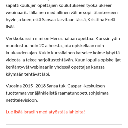
sapattikoulujen opettajien koulutukseen työkalukseen
webinaarit. Tällainen mediallinen väline sopii tilanteeseen
hyvin ja koen, että Sansaa tarvitaan tässä, Kristiina Erelä
lisää.
Verkkokurssin nimi on Herra, haluan opettaa! Kurssin ydin
muodostuu noin 20 aiheesta, jota opiskellaan noin
kuukauden ajan. Kukin kurssilainen katselee kolme lyhyttä
videota ja tekee harjoitustehtävän. Kuun lopulla opiskelijat
kerääntyvät webinaariin yhdessä opettajan kanssa
käymään tehtävät läpi.
Vuosina 2015−2018 Sansa tuki Caspari-keskuksen
tuottamaa venäjänkielistä raamatunopetusohjelmaa
nettitelevisioon.
Lue lisää Israelin mediatyöstä ja lahjoita!