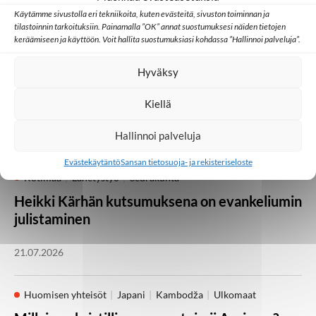
Käytämme sivustolla eri tekniikoita, kuten evästeitä, sivuston toiminnan ja
tilastoinnin tarkoituksiin. Painamalla ”OK” annat suostumuksesi näiden tietojen
keräämiseen ja käyttöön. Voit hallita suostumuksiasi kohdassa ”Hallinnoi palveluja”.
Kotimaa
Medialähetyspäivät
Seurakunta
Vielä on kesäjuhlia
Hyväksy
jäljellä! Medialähetyspäivät Lempäälässä 21.–
23. elokuuta
Kiellä
05.08.2026
Hallinnoi palveluja
Evästekäytäntö
Sansan tietosuoja- ja rekisteriseloste
Kotimaa
Lähetystyö
Seurakunta
Heikki Kärhän kutsumuksena on evankeliumin
julistaminen
21.07.2026
Huomisen yhteisöt
Japani
Kambodža
Ulkomaat