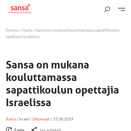
Etusivu
/
Aasia
/
Sansa on mukana kouluttamassa sapattikoulun
opettajia Israelissa
Sansa on mukana
kouluttamassa
sapattikoulun opettajia
Israelissa
Aasia
/
Israel
/
Ulkomaat
/
27.08.2019
2 min
Jaa artikkeli