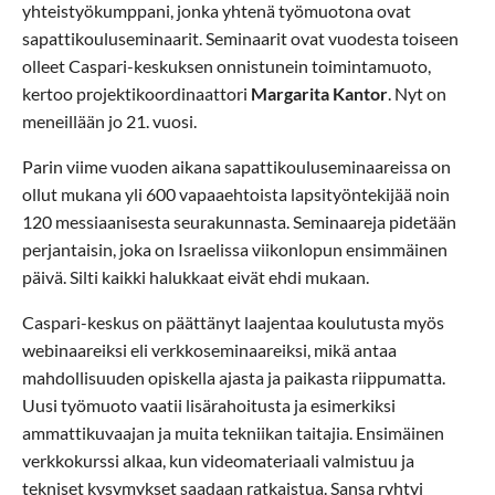
yhteistyökumppani, jonka yhtenä työmuotona ovat
sapattikouluseminaarit. Seminaarit ovat vuodesta toiseen
olleet Caspari-keskuksen onnistunein toimintamuoto,
kertoo projektikoordinaattori
Margarita Kantor
. Nyt on
meneillään jo 21. vuosi.
Parin viime vuoden aikana sapattikouluseminaareissa on
ollut mukana yli 600 vapaaehtoista lapsityöntekijää noin
120 messiaanisesta seurakunnasta. Seminaareja pidetään
perjantaisin, joka on Israelissa viikonlopun ensimmäinen
päivä. Silti kaikki halukkaat eivät ehdi mukaan.
Caspari-keskus on päättänyt laajentaa koulutusta myös
webinaareiksi eli verkkoseminaareiksi, mikä antaa
mahdollisuuden opiskella ajasta ja paikasta riippumatta.
Uusi työmuoto vaatii lisärahoitusta ja esimerkiksi
ammattikuvaajan ja muita tekniikan taitajia. Ensimäinen
verkkokurssi alkaa, kun videomateriaali valmistuu ja
tekniset kysymykset saadaan ratkaistua. Sansa ryhtyi