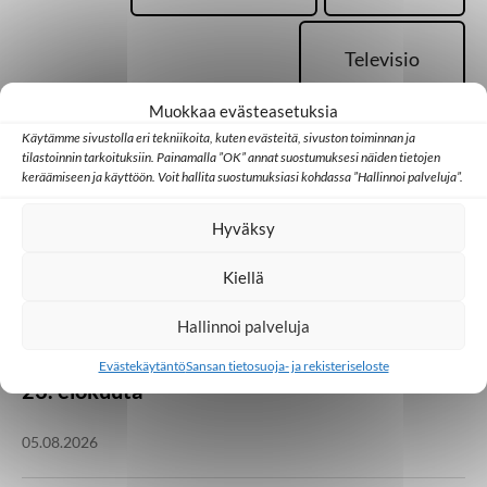
Televisio
Muokkaa evästeasetuksia
Käytämme sivustolla eri tekniikoita, kuten evästeitä, sivuston toiminnan ja
tilastoinnin tarkoituksiin. Painamalla ”OK” annat suostumuksesi näiden tietojen
keräämiseen ja käyttöön. Voit hallita suostumuksiasi kohdassa ”Hallinnoi palveluja”.
Palaa takaisin pääsivulle
Hyväksy
Kiellä
Kotimaa
Medialähetyspäivät
Seurakunta
Hallinnoi palveluja
Vielä on kesäjuhlia
jäljellä! Medialähetyspäivät Lempäälässä 21.–
Evästekäytäntö
Sansan tietosuoja- ja rekisteriseloste
23. elokuuta
05.08.2026