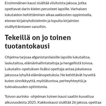
Ensimmäinen kausi sisältää viisitoista jaksoa, jotka
opettavat darin kielen perusteet lapsille. Varhaisen
lukutaidon kehittäminen alkaa aakkosten oppimisella,
etenee kirjainyhdistelmiin ja lopulta kirjainten
sisällyttämiseen sanoihin.
Tekeillä on jo toinen
tuotantokausi
Ohjelma tarjoaa afganistanilaisille lapsille lukutaitoa,
laskutaitoa, elämänhallintataitoja ja hengellistä toivoa.
Lukutaito-opetuksen lisäksi opettaja antaa jokaisessa
jaksossa lyhyitä elämänopetuksia. Ne kehittävät hyveitä
kuten sinnikkyyttä, myötätuntoa, perheyhteyttä ja
tulevaisuuden optimismia.
Toivon aurinko -ohjelman toinen kausi saatiin kuvattua
alkuvuodesta 2025. Kakkoskausi sisältää 26 jaksoa, opettaa