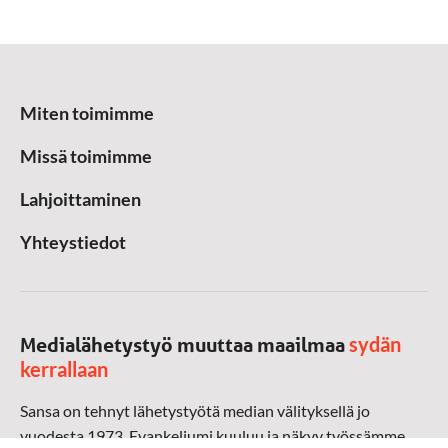
Miten toimimme
Missä toimimme
Lahjoittaminen
Yhteystiedot
sydän
Medialähetystyö muuttaa maailmaa
kerrallaan
Sansa on tehnyt lähetystyötä median välityksellä jo
vuodesta 1973. Evankeliumi kuuluu ja näkyy työssämme