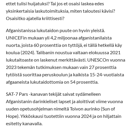
ettet tulisi huijatuksi? Tai jos et osaisi laskea edes
yksinkertaisia laskutoimituksia, miten taloutesi kävisi?
Osaisitko ajatella kriittisesti?
Afganistanissa lukutaidon puute on hyvin yleistä.
UNICEFin mukaan yli 4,2 miljoonaa afganistanilaista
nuorta, joista 60 prosenttia on tyttöjä, ei tällä hetkellä käy
koulua (2024). Talibanin noustua valtaan elokuussa 2021
lukutaitoaste on laskenut merkittävästi. UNESCOn vuonna
2023 tekemän tutkimuksen mukaan vain 27 prosenttia
tytöistä suorittaa peruskoulun ja kaikista 15-24-vuotiaista
afgaaneista lukutaidottomia on 54 prosenttia.
SAT-7 Pars -kanavan tekijät saivat sydämelleen
Afganistanin darinkieliset lapset ja aloittivat viime vuonna
uuden opetusohjelman nimeltä Toivon aurinko (Sun of
Hope). Ykköskausi tuotettiin vuonna 2024 ja on hiljattain
esitetty kanavalla.