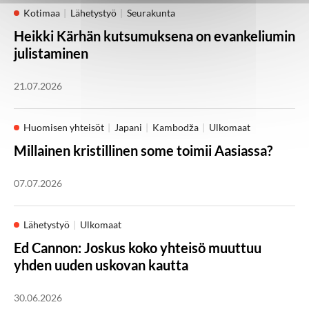
Kotimaa
Lähetystyö
Seurakunta
Heikki Kärhän kutsumuksena on evankeliumin
julistaminen
21.07.2026
Huomisen yhteisöt
Japani
Kambodža
Ulkomaat
Millainen kristillinen some toimii Aasiassa?
07.07.2026
Lähetystyö
Ulkomaat
Ed Cannon: Joskus koko yhteisö muuttuu
yhden uuden uskovan kautta
30.06.2026