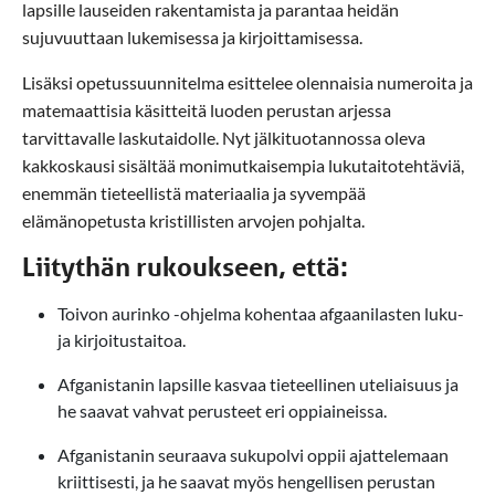
lapsille lauseiden rakentamista ja parantaa heidän
sujuvuuttaan lukemisessa ja kirjoittamisessa.
Lisäksi opetussuunnitelma esittelee olennaisia numeroita ja
matemaattisia käsitteitä luoden perustan arjessa
tarvittavalle laskutaidolle. Nyt jälkituotannossa oleva
kakkoskausi sisältää monimutkaisempia lukutaitotehtäviä,
enemmän tieteellistä materiaalia ja syvempää
elämänopetusta kristillisten arvojen pohjalta.
Liitythän rukoukseen, että:
Toivon aurinko -ohjelma kohentaa afgaanilasten luku-
ja kirjoitustaitoa.
Afganistanin lapsille kasvaa tieteellinen uteliaisuus ja
he saavat vahvat perusteet eri oppiaineissa.
Afganistanin seuraava sukupolvi oppii ajattelemaan
kriittisesti, ja he saavat myös hengellisen perustan