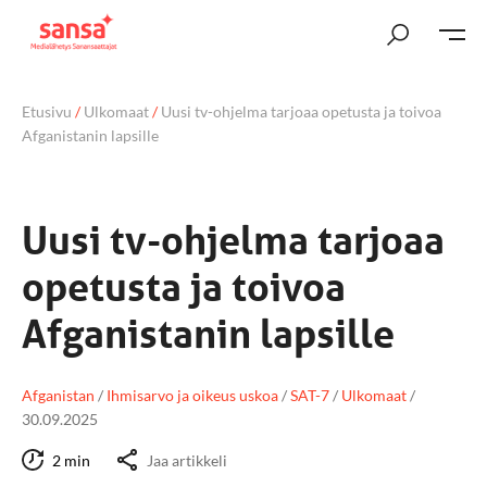
Etusivu
/
Ulkomaat
/
Uusi tv-ohjelma tarjoaa opetusta ja toivoa
Afganistanin lapsille
Uusi tv-ohjelma tarjoaa
opetusta ja toivoa
Afganistanin lapsille
Afganistan
/
Ihmisarvo ja oikeus uskoa
/
SAT-7
/
Ulkomaat
/
30.09.2025
2 min
Jaa artikkeli