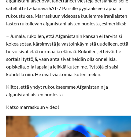
afganistanilaiset ovat lähettäneet viestejä persiankieliselle
satelliitti-tv-kanava SAT-7 Parsille pyytääkseen apua ja
rukoustukea. Marraskuun videossa kuulemme iranilaisten
lasten rukoilevan afganistanilaisten puolesta, esimerkiksi:
− Jumala, rukoilen, että Afganistanin kansan ei tarvitsisi
kokea sotaa, kärsimystä ja vastoinkäymistä uudelleen, että
he voisivat elää normaalia elämää. Rukoilen, etteivät he
sortaisi tyttöjä, vaan antaisivat heidän olla onnellisia,
opiskella, olla lapsia ja leikkiä kuten me. Tyttöjä ei saisi
kohdella niin. He ovat viattomia, kuten mekin.
Kiitos, että yhdyt rukoukseemme Afganistanin ja
afganistanilaisten puolesta.
Katso marraskuun video!