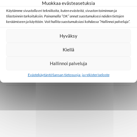
Muokkaa evästeasetuksia
Toivoa naisille
Videot
Käytämme sivustolla eri tekniikoita, kuten evästeitä, sivuston toiminnan ja
tilastoinnin tarkoituksiin. Painamalla ”OK” annat suostumuksesi näiden tietojen
Toivoa Naisille -konferenssi
keräämiseen ja käyttöön. Voit hallita suostumuksiasi kohdassa ”Hallinnoi palveluja”.
19.05.2022
Hyväksy
Kiellä
Toivoa naisille
Videot
Peggy Banksin koskettava elämäntarina
Hallinnoi palveluja
Evästekäytäntö
Sansan tietosuoja- ja rekisteriseloste
19.05.2022