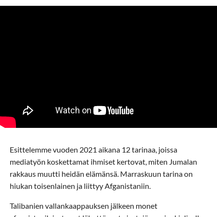
Esittelemme vuoden 2021 aikana 12 tarinaa, joissa
mediatyön koskettamat ihmiset kertovat, miten Jumalan
rakkaus muutti heidän elämänsä. Marraskuun tarina on
hiukan toisenlainen ja liittyy Afganistaniin.
Talibanien vallankaappauksen jälkeen monet