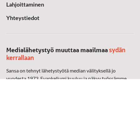
Lahjoittaminen
Yhteystiedot
sydän
Medialähetystyö muuttaa maailmaa
kerrallaan
Sansa on tehnyt lähetystyötä median välityksellä jo
vuodesta 1973. Evankeliumi kuuluu ja näkyy työssämme
radioaalloilla, televisiossa, verkossa ja sosiaalisessa
mediassa ympäri maailman. Kohtaamme ihmisen hänen
omalla kielellään, aidosti arjen keskellä.
Mediapankki
➔
Sansan materiaali
➔
Raamattu kannesta kanteen materiaali