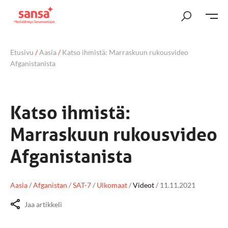
Etusivu
/
Aasia
/
Katso ihmistä: Marraskuun rukousvideo
Afganistanista
Katso ihmistä:
Marraskuun rukousvideo
Afganistanista
Aasia
/
Afganistan
/
SAT-7
/
Ulkomaat
/
Videot
/
11.11.2021
Jaa artikkeli