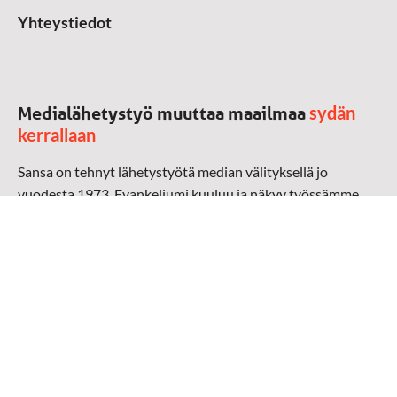
Yhteystiedot
sydän
Medialähetystyö muuttaa maailmaa
kerrallaan
Sansa on tehnyt lähetystyötä median välityksellä jo
vuodesta 1973. Evankeliumi kuuluu ja näkyy työssämme
radioaalloilla, televisiossa, verkossa ja sosiaalisessa
mediassa ympäri maailman. Kohtaamme ihmisen hänen
omalla kielellään, aidosti arjen keskellä.
Mediapankki
➔
Sansan materiaali
➔
Raamattu kannesta kanteen materiaali
➔
Toivoa naisille materiaali