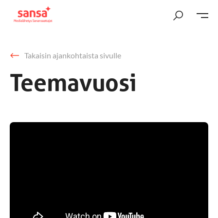
Takaisin ajankohtaista sivulle
Teemavuosi