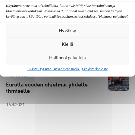
Käytämme sivustolla eri tekniikoita, kuten evästeitä, sivuston toiminnan ja
tilastoinnin tarkoituksiin. Painamalla ”OK” annat suostumuksesi näiden tietojen
keräämiseen ja käyttöön. Voit hallita suostumuksiasi kohdassa ”Hallinnoi palveluja”.
Hyväksy
Videot
Katso Ihmistä: Toukokuun tarina Intiasta
Kiellä
Hallinnoi palveluja
Arabimaat
Ihmisarvo ja oikeus uskoa
SAT-7
Evästekäytäntö
Sansan tietosuoja- ja rekisteriseloste
Ulkomaat
Eurolla vuoden ohjelmat yhdelle
ihmiselle
16.4.2021