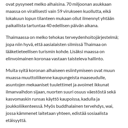
ovat pysyneet melko alhaisina. 70 miljoonan asukkaan
maassa on virallisesti vain 59 virukseen kuollutta, eikä
lokakuun lopun tilanteen mukaan ollut ilmennyt yhtään
paikallista tartuntaa 40 edellisen päivän aikana.
Thaimaassa on melko tehokas terveydenhoitojärjestelmä;
jopa niin hyvä, että aasialaisten silmissä Thaimaa on
lääketieteellisen turismin kohde. Lisäksi maassa on
elinvoimainen koronaa vastaan taisteleva hallinto.
Muita syitä koronan alhaiseen esiintymiseen ovat muun
muassa muuttoliikenne kaupungeista maaseudulle,
asuntojen mekaaniset tuulettimet ja avoimet ikkunat
ilmanvaihdon sijaan, nuorten suuri osuus väestöstä sekä
kasvomaskin runsas käyttö kaupoissa, kadulla ja
joukkoliikenteessä. Myös buddhalainen tervehdys, wai,
jossa kämmenet laitetaan yhteen, edistää sosiaalista
etäisyyttä.