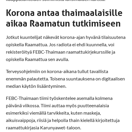
Korona antaa thaimaalaisille
aikaa Raamatun tutkimiseen
Jotkut kuuntelijat näkevät korona-ajan hyvänä tilaisuutena
opiskella Raamattua. Jos radiota ei ehdi kuunnella, voi
rekisteröityä FEBC-Thaimaan raamattukirjekurssille ja
opiskella Raamattua sen avulla.
Terveysohjelmiin on korona-aikana tullut tavallista
enemmän palautetta. Toisena suuntauksena on digitaalisen
median käytön lisääntyminen.
FEBC-Thaimaan tiimi työskentelee asemalla kolmena
päivänä viikossa. Tiimi auttaa myös puutteenalaisia
esimerkiksi viemällä tarvikkeita, kuten maskeja,
aikuisvaippoja, riisiä ja helpolla thain kielellä kirjoitettuja
raamattukirjasia Karunyawet-taloon.