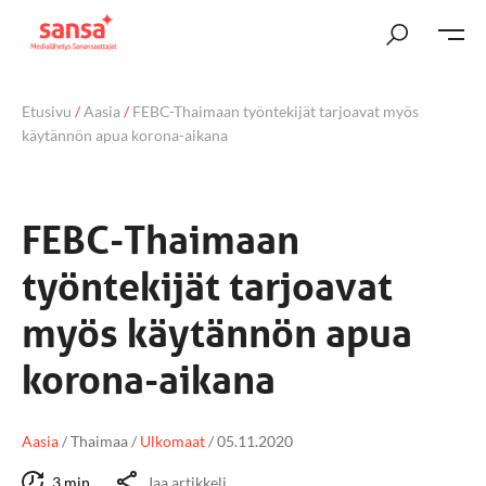
Etusivu
/
Aasia
/
FEBC-Thaimaan työntekijät tarjoavat myös
käytännön apua korona-aikana
FEBC-Thaimaan
työntekijät tarjoavat
myös käytännön apua
korona-aikana
Aasia
/
Thaimaa
/
Ulkomaat
/
05.11.2020
3 min
Jaa artikkeli