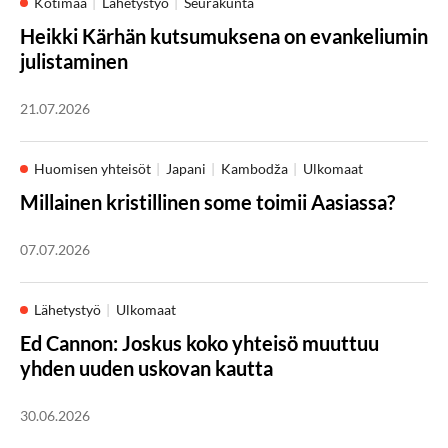
Kotimaa
Lähetystyö
Seurakunta
Heikki Kärhän kutsumuksena on evankeliumin
julistaminen
21.07.2026
Huomisen yhteisöt
Japani
Kambodža
Ulkomaat
Millainen kristillinen some toimii Aasiassa?
07.07.2026
Lähetystyö
Ulkomaat
Ed Cannon: Joskus koko yhteisö muuttuu
yhden uuden uskovan kautta
30.06.2026