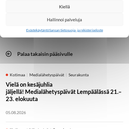
Kiellä
Thaimaa
Hallinnoi palveluja
Evästekäytäntö
Sansan tietosuoja- ja rekisteriseloste
Palaa takaisin pääsivulle
Kotimaa
Medialähetyspäivät
Seurakunta
Vielä on kesäjuhlia
jäljellä! Medialähetyspäivät Lempäälässä 21.–
23. elokuuta
05.08.2026