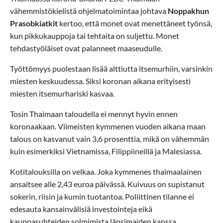
vähemmistökielistä ohjelmatoimintaa johtava
Noppakhun
Prasobkiatkit
kertoo, että monet ovat menettäneet työnsä,
kun pikkukauppoja tai tehtaita on suljettu. Monet
tehdastyöläiset ovat palanneet maaseudulle.
Työttömyys puolestaan lisää alttiutta itsemurhiin, varsinkin
miesten keskuudessa. Siksi koronan aikana erityisesti
miesten itsemurhariski kasvaa.
Tosin Thaimaan taloudella ei mennyt hyvin ennen
koronaakaan. Viimeisten kymmenen vuoden aikana maan
talous on kasvanut vain 3,6 prosenttia, mikä on vähemmän
kuin esimerkiksi Vietnamissa, Filippiineillä ja Malesiassa.
Kotitalouksilla on velkaa. Joka kymmenes thaimaalainen
ansaitsee alle 2,43 euroa päivässä. Kuivuus on supistanut
sokerin, riisin ja kumin tuotantoa. Poliittinen tilanne ei
edesauta kansainvälisiä investointeja eikä
kauppasuhteiden solmimista länsimaiden kanssa.