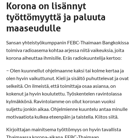
Korona on lisännyt
työttömyyttä ja paluuta
maaseudulle
Sansan yhteistyökumppanin FEBC-Thaimaan Bangkokissa
toimiva radioasema kohtaa arjessa niitä vaikeuksia, joita
korona aiheuttaa ihmisille. Eräs radiokuuntelija kertoo:
− Olen kuunnellut ohjelmaanne kaksi tai kolme kertaa ja
olen hyvin vaikuttunut. Kieli ja sisältö puhuttelevat ja ovat
selkeitä. On ilmeistä, että toimittaja osaa asiansa, on
kokenut ja hyvin koulutettu. Työskentelen ravintolassa
kylmäkkönä. Ravintolamme on ollut koronan vuoksi
suljettu jonkin aikaa. Ohjelmienne kuuntelu antaa minulle
motivaatiota kulkea eteenpäin ja taistella. Kiitos siitä.
Kirjoittajan mainitsema työttömyys on hyvin tavallista
Thaimaassa korona-aikana. FEBC-Thaimaan