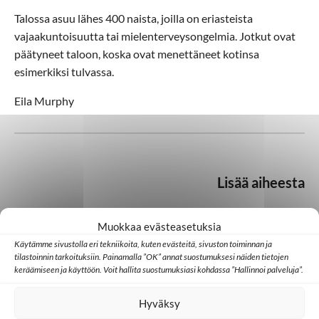
Talossa asuu lähes 400 naista, joilla on eriasteista
vajaakuntoisuutta tai mielenterveysongelmia. Jotkut ovat
päätyneet taloon, koska ovat menettäneet kotinsa
esimerkiksi tulvassa.
Eila Murphy
Lisää aiheesta
Muokkaa evästeasetuksia
FEBC
Korona
Käytämme sivustolla eri tekniikoita, kuten evästeitä, sivuston toiminnan ja
tilastoinnin tarkoituksiin. Painamalla ”OK” annat suostumuksesi näiden tietojen
keräämiseen ja käyttöön. Voit hallita suostumuksiasi kohdassa ”Hallinnoi palveluja”.
Radio
Talous
Hyväksy