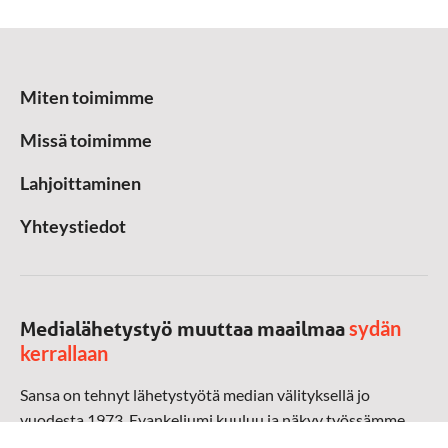
Miten toimimme
Missä toimimme
Lahjoittaminen
Yhteystiedot
sydän
Medialähetystyö muuttaa maailmaa
kerrallaan
Sansa on tehnyt lähetystyötä median välityksellä jo
vuodesta 1973. Evankeliumi kuuluu ja näkyy työssämme
radioaalloilla, televisiossa, verkossa ja sosiaalisessa