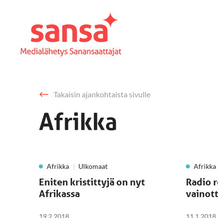
Takaisin ajankohtaista sivulle
Afrikka
Afrikka
Ulkomaat
Afrikka
Eniten kristittyjä on nyt
Radio r
Afrikassa
vainott
19.2.2018
11.1.2018