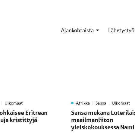
Ajankohtaista
Lähetystyö
Ulkomaat
Afrikka
Sansa
Ulkomaat
ohkaisee Eritrean
Sansa mukana Luterilai
uja kristittyjä
maailmanliiton
yleiskokouksessa Nami