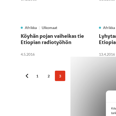
Afrikka
Ulkomaat
Afrikka
Köyhän pojan vaiheikas tie
Lyhytaa
Etiopian radiotyöhön
Etiopia
4.5.2016
13.4.2016
1
2
3
Käy
tar