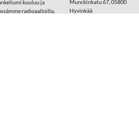
Munckinkatu 67, 05800
nkeliumi kuuluu ja
Hyvinkää
össämme radioaalloilla,
ssa, verkossa ja
➔
Yhteydenottolomake
sessa mediassa ympäri
n. Kohtaamme ihmisen
Lahjoitustili:
lla kielellään, aidosti
FI37 5062 0320 0320 18
ellä.
Keräyslupa:
Manner-Suomi
RA/2020/1017
ankki
Verkkolaskutusosoite
 materiaali
(ostolaskut)
tu kannesta kanteen
i
naisille materiaali