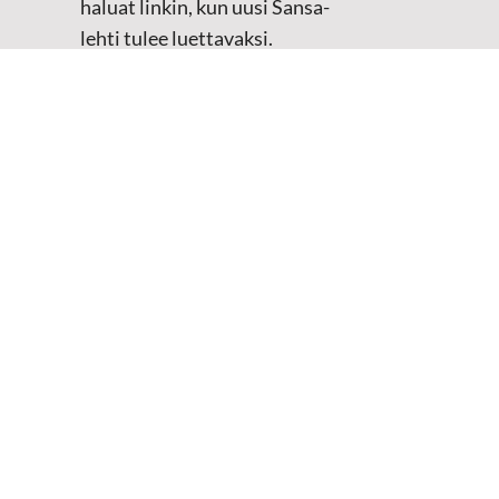
haluat linkin, kun uusi Sansa-
lehti tulee luettavaksi.
Tilaustiedot kirjataan
asiakasteristeriimme.
Sähköposti
(Pakollinen)
Etunimi
Sukunimi
Tarkistus