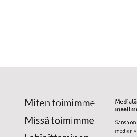
Miten toimimme
Medialä
maailm
Missä toimimme
Sansa on
median vä