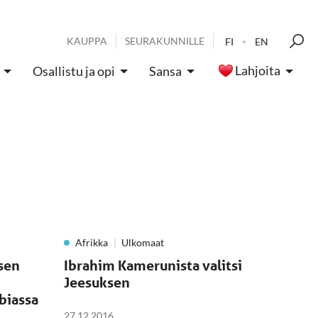
KAUPPA
SEURAKUNNILLE
FI
EN
Lahjoita
Osallistu ja opi
Sansa
Afrikka
Ulkomaat
sen
Ibrahim Kamerunista valitsi
Jeesuksen
biassa
27.12.2016