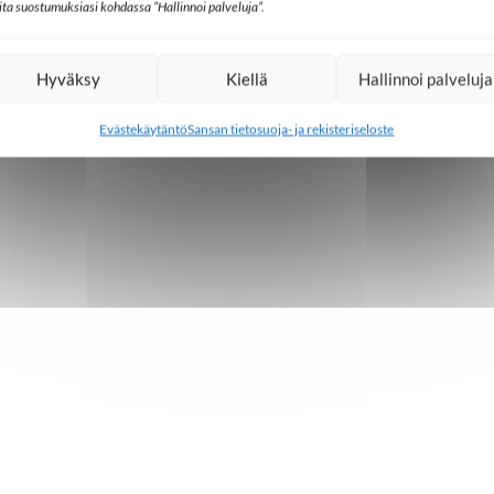
lita suostumuksiasi kohdassa ”Hallinnoi palveluja”.
Hyväksy
Kiellä
Hallinnoi palveluja
Evästekäytäntö
Sansan tietosuoja- ja rekisteriseloste