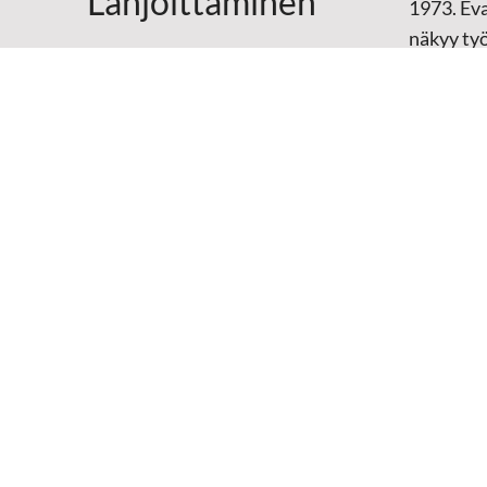
Lahjoittaminen
1973. Eva
näkyy ty
Yhteystiedot
televisio
sosiaali
maailma
hänen oma
arjen kesk
Mediap
➔
Sansan
➔
Raamat
materiaal
➔
Toivoa 