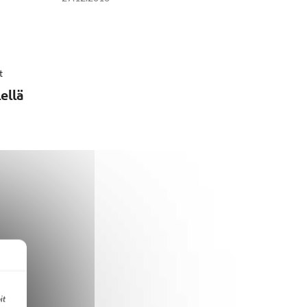
t
ellä
it