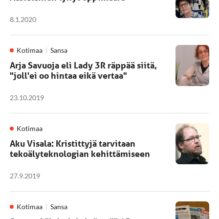
8.1.2020
Kotimaa
Sansa
Arja Savuoja eli Lady 3R räppää siitä,
"joll'ei oo hintaa eikä vertaa"
23.10.2019
Kotimaa
Aku Visala: Kristittyjä tarvitaan
tekoälyteknologian kehittämiseen
27.9.2019
Kotimaa
Sansa