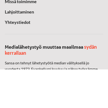
Missä toimimme
Lahjoittaminen
Yhteystiedot
sydän
Medialähetystyö muuttaa maailmaa
kerrallaan
Sansa on tehnyt lähetystyötä median välityksellä jo
vuodesta 1973. Evankeliumi kuuluu ja näkyy työssämme
radioaalloilla, televisiossa, verkossa ja sosiaalisessa
mediassa ympäri maailman. Kohtaamme ihmisen hänen
omalla kielellään, aidosti arjen keskellä.
Mediapankki