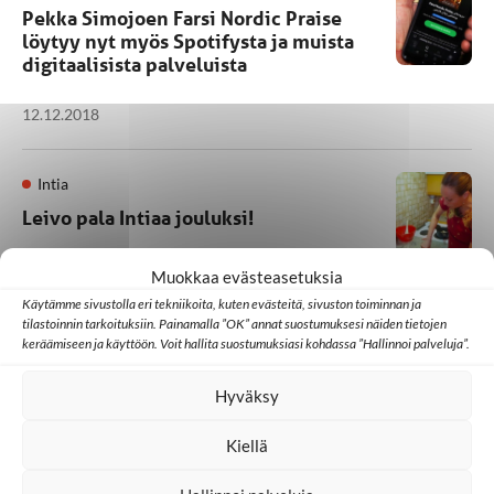
Pekka Simojoen Farsi Nordic Praise
löytyy nyt myös Spotifysta ja muista
digitaalisista palveluista
12.12.2018
Intia
Leivo pala Intiaa jouluksi!
30.11.2018
Muokkaa evästeasetuksia
Käytämme sivustolla eri tekniikoita, kuten evästeitä, sivuston toiminnan ja
tilastoinnin tarkoituksiin. Painamalla ”OK” annat suostumuksesi näiden tietojen
keräämiseen ja käyttöön. Voit hallita suostumuksiasi kohdassa ”Hallinnoi palveluja”.
1
2
3
4
5
Hyväksy
Kiellä