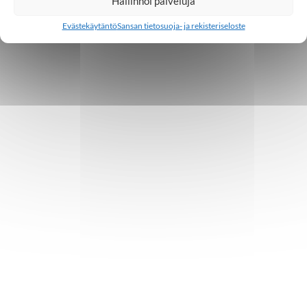
Hallinnoi palveluja
Evästekäytäntö
Sansan tietosuoja- ja rekisteriseloste