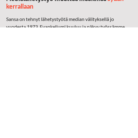
kerrallaan
Sansa on tehnyt lähetystyötä median välityksellä jo
vuodesta 1973. Evankeliumi kuuluu ja näkyy työssämme
radioaalloilla, televisiossa, verkossa ja sosiaalisessa
mediassa ympäri maailman. Kohtaamme ihmisen hänen
omalla kielellään, aidosti arjen keskellä.
Mediapankki
➔
Sansan materiaali
➔
Raamattu kannesta kanteen materiaali
➔
Toivoa naisille materiaali
Medialähetys Sanansaattajat ry
Y-tunnus: 0202008-0