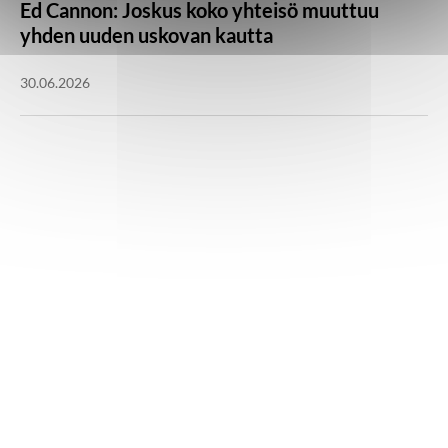
Ed Cannon: Joskus koko yhteisö muuttuu
yhden uuden uskovan kautta
30.06.2026