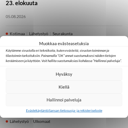
23. elokuuta
05.08.2026
Kotimaa
Lähetystyö
Seurakunta
Heikki Kärhän kutsumuksena on evankeliumin
Muokkaa evästeasetuksia
julistaminen
Käytämme sivustolla eri tekniikoita, kuten evästeitä, sivuston toiminnan ja
tilastoinnin tarkoituksiin. Painamalla ”OK” annat suostumuksesi näiden tietojen
keräämiseen ja käyttöön. Voit hallita suostumuksiasi kohdassa ”Hallinnoi palveluja”.
21.07.2026
Hyväksy
Huomisen yhteisöt
Japani
Kambodža
Ulkomaat
Kiellä
Millainen kristillinen some toimii Aasiassa?
Hallinnoi palveluja
07.07.2026
Evästekäytäntö
Sansan tietosuoja- ja rekisteriseloste
Lähetystyö
Ulkomaat