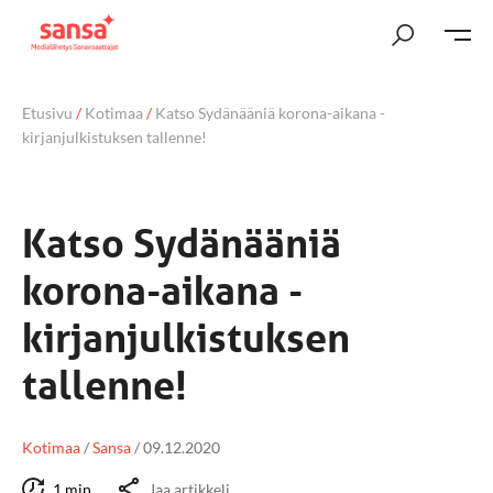
Etusivu
/
Kotimaa
/
Katso Sydänääniä korona-aikana -
kirjanjulkistuksen tallenne!
Katso Sydänääniä
korona-aikana -
kirjanjulkistuksen
tallenne!
Kotimaa
/
Sansa
/
09.12.2020
1 min
Jaa artikkeli