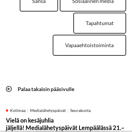
Sansa
Sosiaalinen media
Tapahtumat
Vapaaehtoistoiminta
Palaa takaisin pääsivulle
Kotimaa
Medialähetyspäivät
Seurakunta
Vielä on kesäjuhlia
jäljellä! Medialähetyspäivät Lempäälässä 21.–