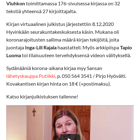
Viuhkon
toimittamassa 176-sivuisessa kirjassa on 32
tekstiä yhteensä 27 kirjoittajalta.
Kirjan virtuaalinen julkistus järjestettiin 8.12.2020
Hyvinkään seurakuntakeskuksesta käsin. Mukana oli
koronarajoitusten sallima määrä kirjan tekijöitä, joita
juontaja
Inga-Lill Rajala
haastatteli. Myös arkkipiispa
Tapio
Luoma
toi tilaisuuteen tervehdyksensä videon välityksellä.
Sydänääniä korona-aikana kirjaa myy Sansan
lähetyskauppa Putiikki
, p. 050 564 3541 / Pirjo Hyövälti.
Kovakantisen kirjan hinta on 18 € (+postimaksu).
Katso kirjanjulkistuksen tallenne!