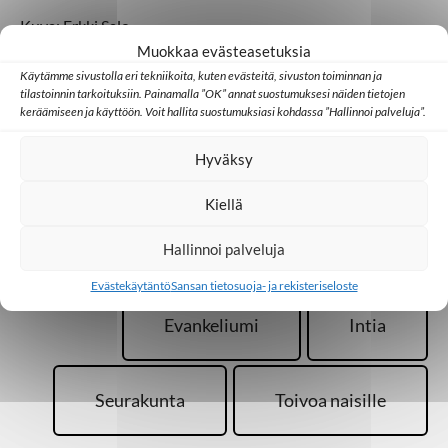
Kuva: Erkki Salo
Muokkaa evästeasetuksia
Käytämme sivustolla eri tekniikoita, kuten evästeitä, sivuston toiminnan ja
tilastoinnin tarkoituksiin. Painamalla ”OK” annat suostumuksesi näiden tietojen
Marja Soikkeli
keräämiseen ja käyttöön. Voit hallita suostumuksiasi kohdassa ”Hallinnoi palveluja”.
Hyväksy
Kiellä
Lisää aiheesta
Hallinnoi palveluja
Evästekäytäntö
Sansan tietosuoja- ja rekisteriseloste
Evankeliumi
Intia
Seurakunta
Toivoa naisille