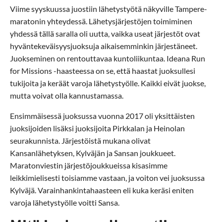
Viime syyskuussa juostiin lähetystyötä näkyville Tampere-
maratonin yhteydessä. Lähetysjärjestöjen toimiminen
yhdessä tällä saralla oli uutta, vaikka useat järjestöt ovat
hyväntekeväisyysjuoksuja aikaisemminkin järjestäneet.
Juokseminen on rentouttavaa kuntoliikuntaa. Ideana Run
for Missions -haasteessa on se, että haastat juoksullesi
tukijoita ja keräät varoja lähetystyölle. Kaikki eivät juokse,
mutta voivat olla kannustamassa.
Ensimmäisessä juoksussa vuonna 2017 oli yksittäisten
juoksijoiden lisäksi juoksijoita Pirkkalan ja Heinolan
seurakunnista. Järjestöistä mukana olivat
Kansanlähetyksen, Kylväjän ja Sansan joukkueet.
Maratonviestin järjestöjoukkueissa kisasimme
leikkimielisesti toisiamme vastaan, ja voiton vei juoksussa
Kylväjä. Varainhankintahaasteen eli kuka keräsi eniten
varoja lähetystyölle voitti Sansa.