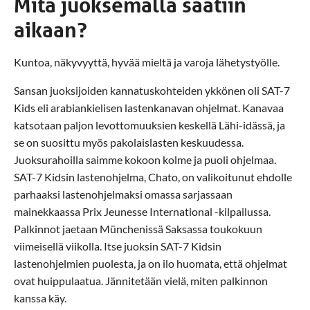
Mitä juoksemalla saatiin
aikaan?
Kuntoa, näkyvyyttä, hyvää mieltä ja varoja lähetystyölle.
Sansan juoksijoiden kannatuskohteiden ykkönen oli SAT-7
Kids eli arabiankielisen lastenkanavan ohjelmat. Kanavaa
katsotaan paljon levottomuuksien keskellä Lähi-idässä, ja
se on suosittu myös pakolaislasten keskuudessa.
Juoksurahoilla saimme kokoon kolme ja puoli ohjelmaa.
SAT-7 Kidsin lastenohjelma, Chato, on valikoitunut ehdolle
parhaaksi lastenohjelmaksi omassa sarjassaan
mainekkaassa Prix Jeunesse International -kilpailussa.
Palkinnot jaetaan Münchenissä Saksassa toukokuun
viimeisellä viikolla. Itse juoksin SAT-7 Kidsin
lastenohjelmien puolesta, ja on ilo huomata, että ohjelmat
ovat huippulaatua. Jännitetään vielä, miten palkinnon
kanssa käy.