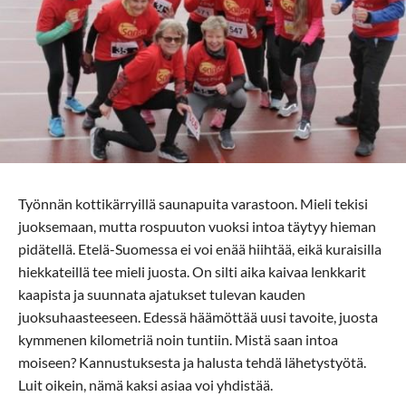
Työnnän kottikärryillä saunapuita varastoon. Mieli tekisi
juoksemaan, mutta rospuuton vuoksi intoa täytyy hieman
pidätellä. Etelä-Suomessa ei voi enää hiihtää, eikä kuraisilla
hiekkateillä tee mieli juosta. On silti aika kaivaa lenkkarit
kaapista ja suunnata ajatukset tulevan kauden
juoksuhaasteeseen. Edessä häämöttää uusi tavoite, juosta
kymmenen kilometriä noin tuntiin. Mistä saan intoa
moiseen? Kannustuksesta ja halusta tehdä lähetystyötä.
Luit oikein, nämä kaksi asiaa voi yhdistää.