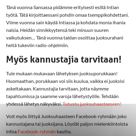
Tänä vuonna Sansassa pidämme erityisesti esillä Intian
työtä. Tätä kirjoittaessani pohdin omaa tsemppikohdettani.
Viime vuonna sain käydä Intiassa ja kohdata monia ihania
naisia. Heidän sinnikkyytensä teki minuun suuren
vaikutuksen… Tänä vuonna taidan osoittaa juoksurahani
heitä tukeviin radio-ohjelmiin.
Myös kannustajia tarvitaan!
Tule mukaan mukavaan lähetyksen juoksuporukkaan!
Huomaathan, porukkaan voi siis kuulua, vaikka ei juoksisi
askeltakaan. Kannustajia tarvitaan, jotta näymme
tapahtumissa ja saamme varoja lähetystyölle. Tehdään
yhdessä lähetys näkyväksi.
Tutustu juoksuhaasteeseen!
Voit myös liittyä Juoksuhaasteen Facebook-ryhmään joko
kannustajana tai juoksijana. Löydät paljon mielenkiintoista
infoa
Facebook-ryhmän
kautta.