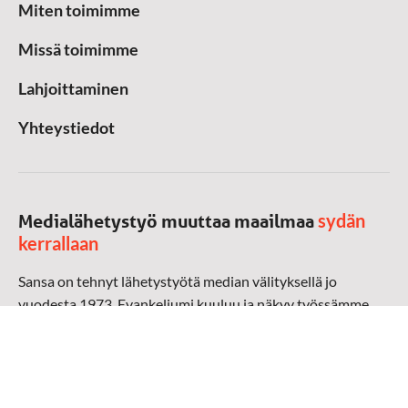
Miten toimimme
Missä toimimme
Lahjoittaminen
Yhteystiedot
sydän
Medialähetystyö muuttaa maailmaa
kerrallaan
Sansa on tehnyt lähetystyötä median välityksellä jo
vuodesta 1973. Evankeliumi kuuluu ja näkyy työssämme
radioaalloilla, televisiossa, verkossa ja sosiaalisessa
mediassa ympäri maailman. Kohtaamme ihmisen hänen
omalla kielellään, aidosti arjen keskellä.