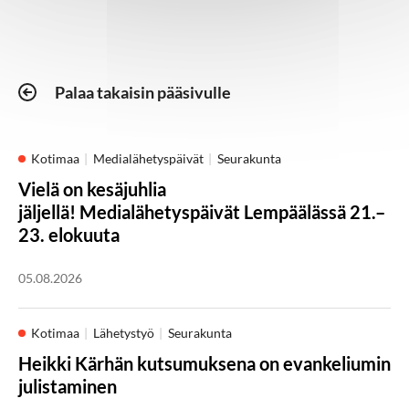
Palaa takaisin pääsivulle
Kotimaa
Medialähetyspäivät
Seurakunta
Vielä on kesäjuhlia
jäljellä! Medialähetyspäivät Lempäälässä 21.–
23. elokuuta
05.08.2026
Kotimaa
Lähetystyö
Seurakunta
Heikki Kärhän kutsumuksena on evankeliumin
julistaminen