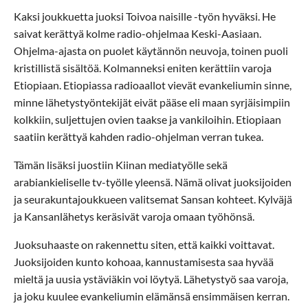
Kaksi joukkuetta juoksi Toivoa naisille -työn hyväksi. He
saivat kerättyä kolme radio-ohjelmaa Keski-Aasiaan.
Ohjelma-ajasta on puolet käytännön neuvoja, toinen puoli
kristillistä sisältöä. Kolmanneksi eniten kerättiin varoja
Etiopiaan. Etiopiassa radioaallot vievät evankeliumin sinne,
minne lähetystyöntekijät eivät pääse eli maan syrjäisimpiin
kolkkiin, suljettujen ovien taakse ja vankiloihin. Etiopiaan
saatiin kerättyä kahden radio-ohjelman verran tukea.
Tämän lisäksi juostiin Kiinan mediatyölle sekä
arabiankieliselle tv-työlle yleensä. Nämä olivat juoksijoiden
ja seurakuntajoukkueen valitsemat Sansan kohteet. Kylväjä
ja Kansanlähetys keräsivät varoja omaan työhönsä.
Juoksuhaaste on rakennettu siten, että kaikki voittavat.
Juoksijoiden kunto kohoaa, kannustamisesta saa hyvää
mieltä ja uusia ystäviäkin voi löytyä. Lähetystyö saa varoja,
ja joku kuulee evankeliumin elämänsä ensimmäisen kerran.