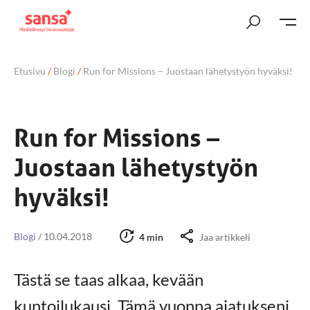
Etusivu
/
Blogi
/
Run for Missions – Juostaan lähetystyön hyväksi!
Run for Missions –
Juostaan lähetystyön
hyväksi!
Blogi
/
10.04.2018
4 min
Jaa artikkeli
Tästä se taas alkaa, kevään
kuntoilukausi. Tämä vuonna ajatukseni