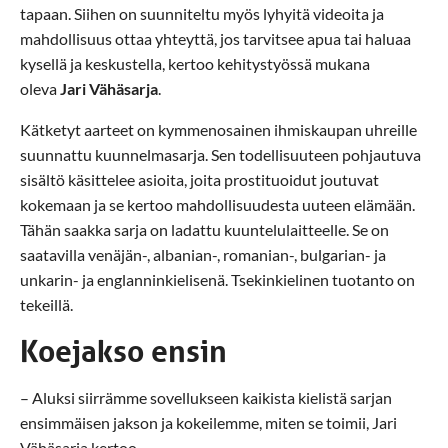
tapaan. Siihen on suunniteltu myös lyhyitä videoita ja
mahdollisuus ottaa yhteyttä, jos tarvitsee apua tai haluaa
kysellä ja keskustella, kertoo kehitystyössä mukana
oleva
Jari Vähäsarja
.
Kätketyt aarteet on kymmenosainen ihmiskaupan uhreille
suunnattu kuunnelmasarja. Sen todellisuuteen pohjautuva
sisältö käsittelee asioita, joita prostituoidut joutuvat
kokemaan ja se kertoo mahdollisuudesta uuteen elämään.
Tähän saakka sarja on ladattu kuuntelulaitteelle. Se on
saatavilla venäjän-, albanian-, romanian-, bulgarian- ja
unkarin- ja englanninkielisenä. Tsekinkielinen tuotanto on
tekeillä.
Koejakso ensin
– Aluksi siirrämme sovellukseen kaikista kielistä sarjan
ensimmäisen jakson ja kokeilemme, miten se toimii, Jari
Vähäsarja kertoo.