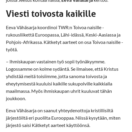
Viesti toivosta kaikille
Eeva Vähäsarja koordinoi TWR:n Toivoa naisille -
rukousliikettä Euroopassa, Lähi-idässä, Keski-Aasiassa ja
Pohjois-Afrikassa. Kätketyt aarteet on osa Toivoa naisille -
työtä.
– Ihmiskaupan vastainen työ sopii työnäkyymme.
Logossamme on kolme sydäntä. Se ilmaisee, että Kristus
yhdistää meitä toisiimme, jotta sanoma toivosta ja
eheytymisestä kuuluisi kaikille sukupolville kaikkialla
maailmassa. Myös ihmiskaupan uhrit kuuluvat tähän
joukkoon.
Eeva Vähäsarja on saanut yhteydenottoja kristillisiltä
järjestöiltä eri puolilta Eurooppaa. Niissä kysytään, miten
järjestö saisi Kätketyt aarteet käyttöönsä.