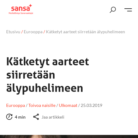
Etusivu
/
Eurooppa
/
Kätketyt aarteet siirretään älypuhelimeen
Kätketyt aarteet
siirretään
älypuhelimeen
Eurooppa
/
Toivoa naisille
/
Ulkomaat
/
25.03.2019
4 min
Jaa artikkeli