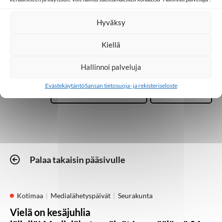
Eurooppa
Media
Hyväksy
Kiellä
Mobiilisovellus
Hallinnoi palveluja
Toivoa naisille
TWR
Evästekäytäntö
Sansan tietosuoja- ja rekisteriseloste
Palaa takaisin pääsivulle
Kotimaa
Medialähetyspäivät
Seurakunta
Vielä on kesäjuhlia