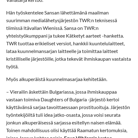
Hän työskentelee Sansan lähettämänä maailman
suurimman medialähetysjärjestön TWR:n teknisessä
tiimissä Itävallan Wienissä. Sansa on TWR:n
yhteistyökumppani ja tukee Kätketyt aarteet -hanketta.
TWR tuottaa erikieliset versiot, hankkii kuuntelulaitteet,
lataa kuunnelmansarjan laitteelle ja toimittaa laitteet
kristilliselle järjestöille, jotka tekevät ihmiskaupan vastaista
työtä.
Myös alkuperäistä kuunnelmasarjaa kehitetään.
– Vierailin äskettäin Bulgariassa, jossa ihmiskauppaa
vastaan toimiva Daughters of Bulgaria -järjestö kertoi
käyttävänsä sarjaa tavoittaessaan prostituoituja. Järjestön
työntekijöiltä tuli idea jatko-osasta, jossa voisi seurata
jonkun alkuperäisessä sarjassa esitellyn naisen elämää.
Toinen mahdollisuus olisi käyttää Raamatun kertomuksia,
joissa Jeesus kohtaa naisia,
Eeva Vähäsarja
kertoo.