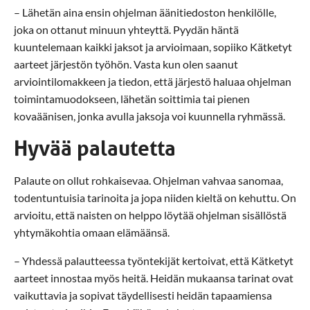
– Lähetän aina ensin ohjelman äänitiedoston henkilölle,
joka on ottanut minuun yhteyttä. Pyydän häntä
kuuntelemaan kaikki jaksot ja arvioimaan, sopiiko Kätketyt
aarteet järjestön työhön. Vasta kun olen saanut
arviointilomakkeen ja tiedon, että järjestö haluaa ohjelman
toimintamuodokseen, lähetän soittimia tai pienen
kovaäänisen, jonka avulla jaksoja voi kuunnella ryhmässä.
Hyvää palautetta
Palaute on ollut rohkaisevaa. Ohjelman vahvaa sanomaa,
todentuntuisia tarinoita ja jopa niiden kieltä on kehuttu. On
arvioitu, että naisten on helppo löytää ohjelman sisällöstä
yhtymäkohtia omaan elämäänsä.
– Yhdessä palautteessa työntekijät kertoivat, että Kätketyt
aarteet innostaa myös heitä. Heidän mukaansa tarinat ovat
vaikuttavia ja sopivat täydellisesti heidän tapaamiensa