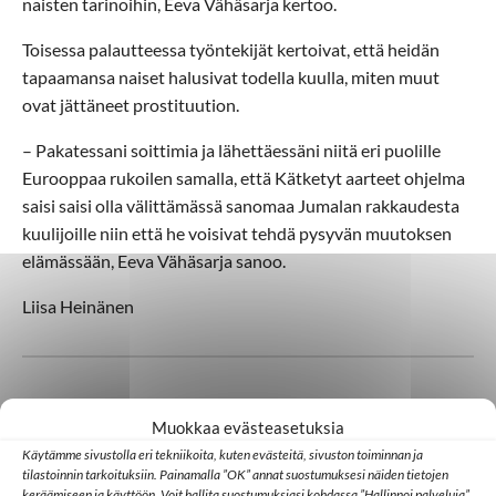
naisten tarinoihin, Eeva Vähäsarja kertoo.
Toisessa palautteessa työntekijät kertoivat, että heidän
tapaamansa naiset halusivat todella kuulla, miten muut
ovat jättäneet prostituution.
– Pakatessani soittimia ja lähettäessäni niitä eri puolille
Eurooppaa rukoilen samalla, että Kätketyt aarteet ohjelma
saisi saisi olla välittämässä sanomaa Jumalan rakkaudesta
kuulijoille niin että he voisivat tehdä pysyvän muutoksen
elämässään, Eeva Vähäsarja sanoo.
Liisa Heinänen
Muokkaa evästeasetuksia
Lisää aiheesta
Käytämme sivustolla eri tekniikoita, kuten evästeitä, sivuston toiminnan ja
tilastoinnin tarkoituksiin. Painamalla ”OK” annat suostumuksesi näiden tietojen
keräämiseen ja käyttöön. Voit hallita suostumuksiasi kohdassa ”Hallinnoi palveluja”.