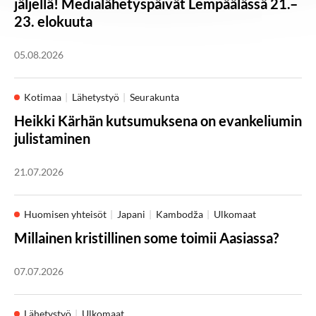
jäljellä! Medialähetyspäivät Lempäälässä 21.–
23. elokuuta
05.08.2026
Kotimaa
Lähetystyö
Seurakunta
Heikki Kärhän kutsumuksena on evankeliumin
julistaminen
21.07.2026
Huomisen yhteisöt
Japani
Kambodža
Ulkomaat
Millainen kristillinen some toimii Aasiassa?
07.07.2026
Lähetystyö
Ulkomaat