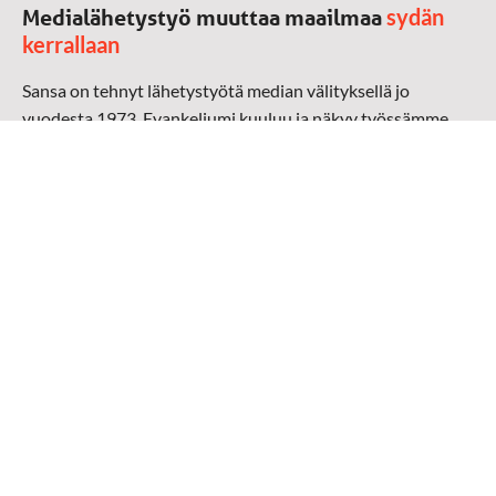
sydän
Medialähetystyö muuttaa maailmaa
kerrallaan
Sansa on tehnyt lähetystyötä median välityksellä jo
vuodesta 1973. Evankeliumi kuuluu ja näkyy työssämme
radioaalloilla, televisiossa, verkossa ja sosiaalisessa
mediassa ympäri maailman. Kohtaamme ihmisen hänen
omalla kielellään, aidosti arjen keskellä.
Mediapankki
➔
Sansan materiaali
➔
Raamattu kannesta kanteen materiaali
➔
Toivoa naisille materiaali
Medialähetys Sanansaattajat ry