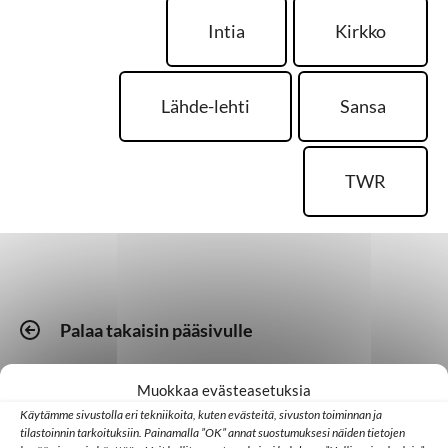
Intia
Kirkko
Lähde-lehti
Sansa
TWR
Palaa takaisin pääsivulle
Muokkaa evästeasetuksia
Kotimaa
Medialähetyspäivät
Seurakunta
Käytämme sivustolla eri tekniikoita, kuten evästeitä, sivuston toiminnan ja
Vielä on kesäjuhlia
tilastoinnin tarkoituksiin. Painamalla ”OK” annat suostumuksesi näiden tietojen