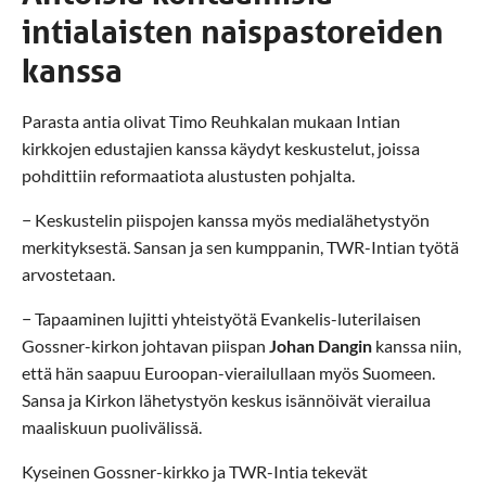
intialaisten naispastoreiden
kanssa
Parasta antia olivat Timo Reuhkalan mukaan Intian
kirkkojen edustajien kanssa käydyt keskustelut, joissa
pohdittiin reformaatiota alustusten pohjalta.
− Keskustelin piispojen kanssa myös medialähetystyön
merkityksestä. Sansan ja sen kumppanin, TWR-Intian työtä
arvostetaan.
− Tapaaminen lujitti yhteistyötä Evankelis-luterilaisen
Gossner-kirkon johtavan piispan
Johan Dangin
kanssa niin,
että hän saapuu Euroopan-vierailullaan myös Suomeen.
Sansa ja Kirkon lähetystyön keskus isännöivät vierailua
maaliskuun puolivälissä.
Kyseinen Gossner-kirkko ja TWR-Intia tekevät