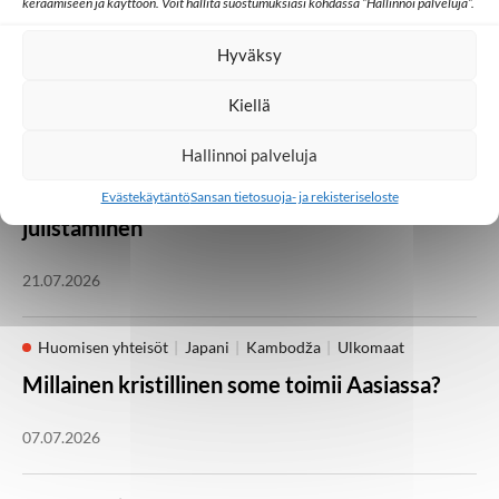
keräämiseen ja käyttöön. Voit hallita suostumuksiasi kohdassa ”Hallinnoi palveluja”.
jäljellä! Medialähetyspäivät Lempäälässä 21.–
23. elokuuta
Hyväksy
05.08.2026
Kiellä
Hallinnoi palveluja
Kotimaa
Lähetystyö
Seurakunta
Heikki Kärhän kutsumuksena on evankeliumin
Evästekäytäntö
Sansan tietosuoja- ja rekisteriseloste
julistaminen
21.07.2026
Huomisen yhteisöt
Japani
Kambodža
Ulkomaat
Millainen kristillinen some toimii Aasiassa?
07.07.2026