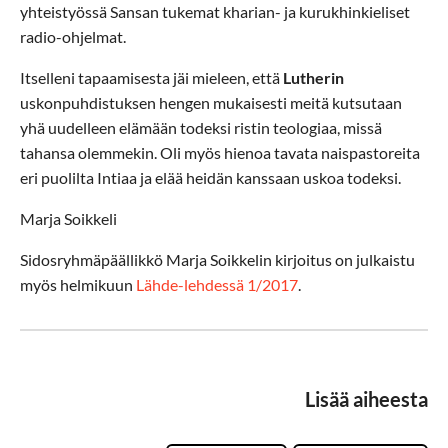
yhteistyössä Sansan tukemat kharian- ja kurukhinkieliset
radio-ohjelmat.
Itselleni tapaamisesta jäi mieleen, että
Lutherin
uskonpuhdistuksen hengen mukaisesti meitä kutsutaan
yhä uudelleen elämään todeksi ristin teologiaa, missä
tahansa olemmekin. Oli myös hienoa tavata naispastoreita
eri puolilta Intiaa ja elää heidän kanssaan uskoa todeksi.
Marja Soikkeli
Sidosryhmäpäällikkö Marja Soikkelin kirjoitus on julkaistu
myös helmikuun
Lähde-lehdessä 1/2017
.
Lisää aiheesta