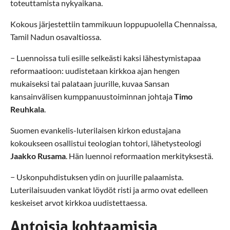
toteuttamista nykyaikana.
Kokous järjestettiin tammikuun loppupuolella Chennaissa,
Tamil Nadun osavaltiossa.
− Luennoissa tuli esille selkeästi kaksi lähestymistapaa
reformaatioon: uudistetaan kirkkoa ajan hengen
mukaiseksi tai palataan juurille, kuvaa Sansan
kansainvälisen kumppanuustoiminnan johtaja
Timo
Reuhkala
.
Suomen evankelis-luterilaisen kirkon edustajana
kokoukseen osallistui teologian tohtori, lähetysteologi
Jaakko Rusama
. Hän luennoi reformaation merkityksestä.
− Uskonpuhdistuksen ydin on juurille palaamista.
Luterilaisuuden vankat löydöt risti ja armo ovat edelleen
keskeiset arvot kirkkoa uudistettaessa.
Antoisia kohtaamisia