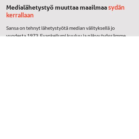
sydän
Medialähetystyö muuttaa maailmaa
kerrallaan
Sansa on tehnyt lähetystyötä median välityksellä jo
vuodesta 1973. Evankeliumi kuuluu ja näkyy työssämme
radioaalloilla, televisiossa, verkossa ja sosiaalisessa
mediassa ympäri maailman. Kohtaamme ihmisen hänen
omalla kielellään, aidosti arjen keskellä.
Mediapankki
➔
Sansan materiaali
➔
Raamattu kannesta kanteen materiaali
➔
Toivoa naisille materiaali
Medialähetys Sanansaattajat ry