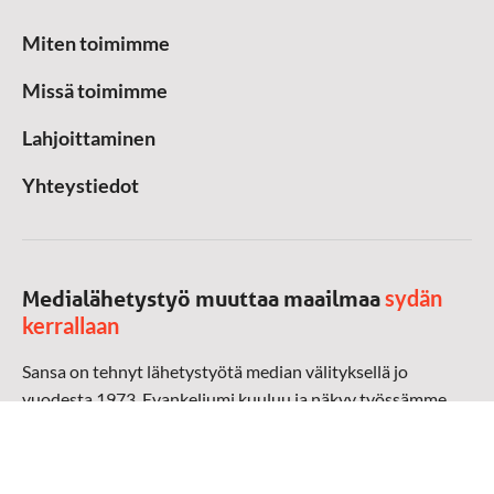
Miten toimimme
Missä toimimme
Lahjoittaminen
Yhteystiedot
sydän
Medialähetystyö muuttaa maailmaa
kerrallaan
Sansa on tehnyt lähetystyötä median välityksellä jo
vuodesta 1973. Evankeliumi kuuluu ja näkyy työssämme
radioaalloilla, televisiossa, verkossa ja sosiaalisessa
mediassa ympäri maailman. Kohtaamme ihmisen hänen
omalla kielellään, aidosti arjen keskellä.