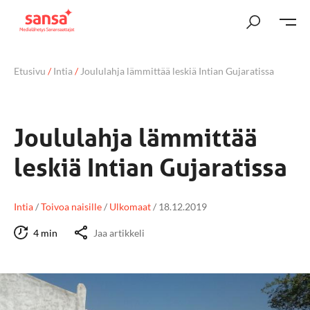
Etusivu
/
Intia
/
Joululahja lämmittää leskiä Intian Gujaratissa
Joululahja lämmittää
leskiä Intian Gujaratissa
Intia
/
Toivoa naisille
/
Ulkomaat
/
18.12.2019
4 min
Jaa artikkeli