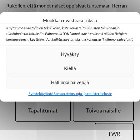
Rukoilen, että monet naiset oppisivat tuntemaan Herran
ohjelman välityksellä.
Muokkaa evästeasetuksia
Liisa Heinänen
Käytämme sivustolla eri tekniikoita, kuten evästeitä, sivuston toiminnan ja
tilastoinnin tarkoituksiin. Painamalla ”OK” annat suostumuksesi näiden tietojen
keräämiseen ja käyttöön. Voit hallita suostumuksiasi kohdassa ”Hallinnoi palveluja”.
Hyväksy
Lisää aiheesta
Kiellä
Hallinnoi palveluja
Intia
Joulu
Radio
Evästekäytäntö
Sansan tietosuoja- ja rekisteriseloste
Tapahtumat
Toivoa naisille
TWR