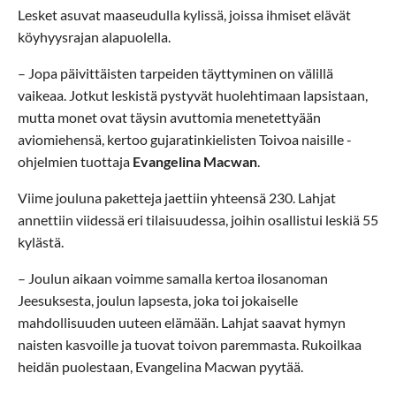
Lesket asuvat maaseudulla kylissä, joissa ihmiset elävät
köyhyysrajan alapuolella.
– Jopa päivittäisten tarpeiden täyttyminen on välillä
vaikeaa. Jotkut leskistä pystyvät huolehtimaan lapsistaan,
mutta monet ovat täysin avuttomia menetettyään
aviomiehensä, kertoo gujaratinkielisten Toivoa naisille -
ohjelmien tuottaja
Evangelina Macwan
.
Viime jouluna paketteja jaettiin yhteensä 230. Lahjat
annettiin viidessä eri tilaisuudessa, joihin osallistui leskiä 55
kylästä.
– Joulun aikaan voimme samalla kertoa ilosanoman
Jeesuksesta, joulun lapsesta, joka toi jokaiselle
mahdollisuuden uuteen elämään. Lahjat saavat hymyn
naisten kasvoille ja tuovat toivon paremmasta. Rukoilkaa
heidän puolestaan, Evangelina Macwan pyytää.