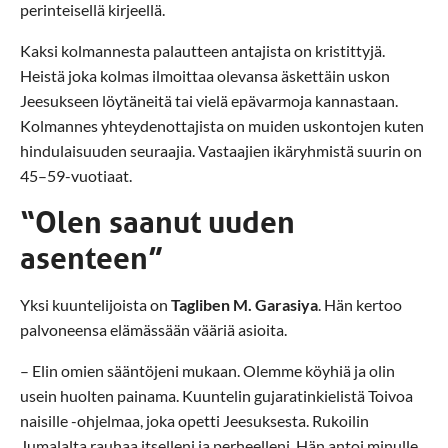
perinteisellä kirjeellä.
Kaksi kolmannesta palautteen antajista on kristittyjä.
Heistä joka kolmas ilmoittaa olevansa äskettäin uskon
Jeesukseen löytäneitä tai vielä epävarmoja kannastaan.
Kolmannes yhteydenottajista on muiden uskontojen kuten
hindulaisuuden seuraajia. Vastaajien ikäryhmistä suurin on
45–59-vuotiaat.
“Olen saanut uuden
asenteen”
Yksi kuuntelijoista on
Tagliben M. Garasiya
. Hän kertoo
palvoneensa elämässään vääriä asioita.
– Elin omien sääntöjeni mukaan. Olemme köyhiä ja olin
usein huolten painama. Kuuntelin gujaratinkielistä Toivoa
naisille -ohjelmaa, joka opetti Jeesuksesta. Rukoilin
Jumalalta rauhaa itselleni ja perheelleni. Hän antoi minulle