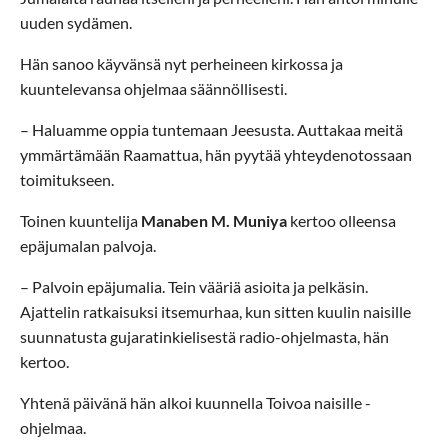
uuden sydämen.
Hän sanoo käyvänsä nyt perheineen kirkossa ja
kuuntelevansa ohjelmaa säännöllisesti.
– Haluamme oppia tuntemaan Jeesusta. Auttakaa meitä
ymmärtämään Raamattua, hän pyytää yhteydenotossaan
toimitukseen.
Toinen kuuntelija
Manaben M. Muniya
kertoo olleensa
epäjumalan palvoja.
– Palvoin epäjumalia. Tein vääriä asioita ja pelkäsin.
Ajattelin ratkaisuksi itsemurhaa, kun sitten kuulin naisille
suunnatusta gujaratinkielisestä radio-ohjelmasta, hän
kertoo.
Yhtenä päivänä hän alkoi kuunnella Toivoa naisille -
ohjelmaa.