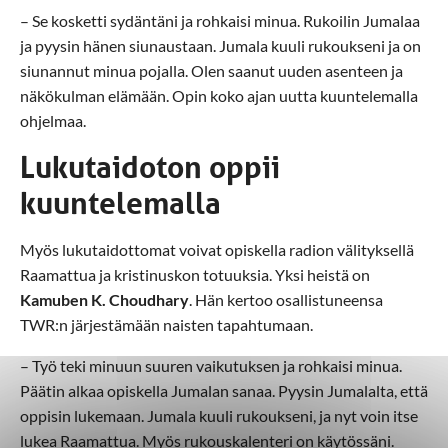
– Se kosketti sydäntäni ja rohkaisi minua. Rukoilin Jumalaa
ja pyysin hänen siunaustaan. Jumala kuuli rukoukseni ja on
siunannut minua pojalla. Olen saanut uuden asenteen ja
näkökulman elämään. Opin koko ajan uutta kuuntelemalla
ohjelmaa.
Lukutaidoton oppii
kuuntelemalla
Myös lukutaidottomat voivat opiskella radion välityksellä
Raamattua ja kristinuskon totuuksia. Yksi heistä on
Kamuben K. Choudhary
. Hän kertoo osallistuneensa
TWR:n järjestämään naisten tapahtumaan.
– Työ teki minuun suuren vaikutuksen ja rohkaisi minua.
Päätin alkaa opiskella Jumalan sanaa. Pyysin Jumalalta, että
oppisin lukemaan. Jumala kuuli rukoukseni, ja nyt voin itse
lukea Raamattua. Myös rukouskalenteri on käytössäni.