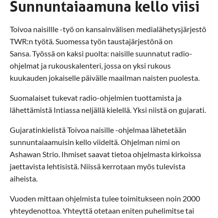
Sunnuntaiaamuna kello viisi
Toivoa naisillle -työ on kansainvälisen medialähetysjärjestö
TWR:n työtä. Suomessa työn taustajärjestönä on
Sansa. Työssä on kaksi puolta: naisille suunnatut radio-
ohjelmat ja rukouskalenteri, jossa on yksi rukous
kuukauden jokaiselle päivälle maailman naisten puolesta.
Suomalaiset tukevat radio-ohjelmien tuottamista ja
lähettämistä Intiassa neljällä kielellä. Yksi niistä on gujarati.
Gujaratinkielistä Toivoa naisille -ohjelmaa lähetetään
sunnuntaiaamuisin kello viideltä. Ohjelman nimi on
Ashawan Strio. Ihmiset saavat tietoa ohjelmasta kirkoissa
jaettavista lehtisistä. Niissä kerrotaan myös tulevista
aiheista.
Vuoden mittaan ohjelmista tulee toimitukseen noin 2000
yhteydenottoa. Yhteyttä otetaan eniten puhelimitse tai