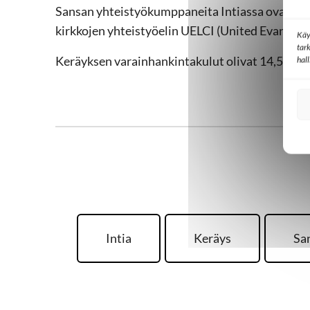
Sansan yhteistyökumppaneita Intiassa ovat TWR
kirkkojen yhteistyöelin UELCI (United Evangelic
Käy
tar
Keräyksen varainhankintakulut olivat 14,5 pros
hal
Intia
Keräys
Sa