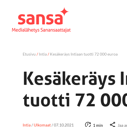
Etusivu
/
Intia
/
Kesäkeräys Intiaan tuotti 72 000 euroa
Kesäkeräys I
tuotti 72 00
Intia
/
Ulkomaat
/
07.10.2021
1 min
Jaa a