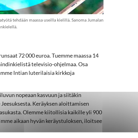
ediatyötä tehdään maassa useilla kielillä. Sanoma Jumalan
kielellä.
i runsaat 72 000 euroa. Tuemme maassa 14
hindinkielistä televisio-ohjelmaa. Osa
amme Intian luterilaisia kirkkoja
luvun nopeaan kasvuun ja siitäkin
 Jeesuksesta. Keräyksen aloittamisen
asukasta. Olemme kiitollisia kaikille yli 900
Saimme aikaan hyvän keräystuloksen, iloitsee