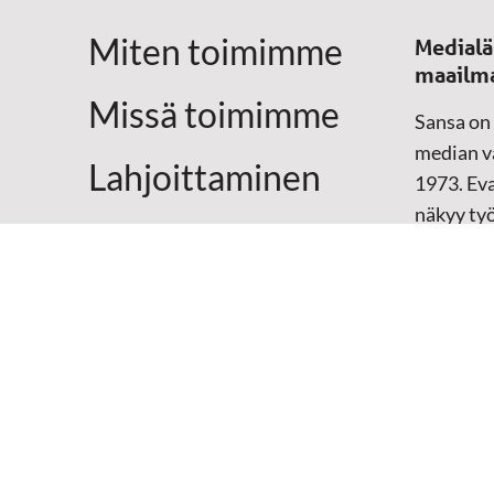
Miten toimimme
Medialä
maailm
Missä toimimme
Sansa on
median vä
Lahjoittaminen
1973. Eva
näkyy ty
Yhteystiedot
televisio
sosiaali
maailma
hänen oma
arjen kesk
Mediap
➔
Sansan