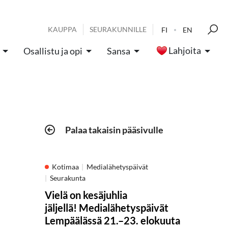
KAUPPA
SEURAKUNNILLE
FI
EN
Lahjoita
Osallistu ja opi
Sansa
Palaa takaisin pääsivulle
Kotimaa
Medialähetyspäivät
Seurakunta
Vielä on kesäjuhlia
jäljellä! Medialähetyspäivät
Lempäälässä 21.–23. elokuuta