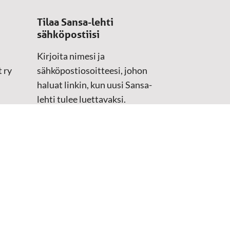
Tilaa Sansa-lehti
sähköpostiisi
Kirjoita nimesi ja
 ry
sähköpostiosoitteesi, johon
haluat linkin, kun uusi Sansa-
lehti tulee luettavaksi.
Tilaustiedot kirjataan
asiakasteristeriimme.
Sähköposti
(Pakollinen)
Etunimi
Sukunimi