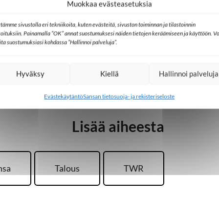
Muokkaa evästeasetuksia
 (Trans World Radio) ja luterilaisten
al Lutheran Churches in India).
tämme sivustolla eri tekniikoita, kuten evästeitä, sivuston toiminnan ja tilastoinnin
koituksiin. Painamalla ”OK” annat suostumuksesi näiden tietojen keräämiseen ja käyttöön. Vo
enttia.
lita suostumuksiasi kohdassa ”Hallinnoi palveluja”.
Hyväksy
Kiellä
Hallinnoi palveluja
Evästekäytäntö
Sansan tietosuoja- ja rekisteriseloste
Lisää aiheesta
nsa
Talous
TWR