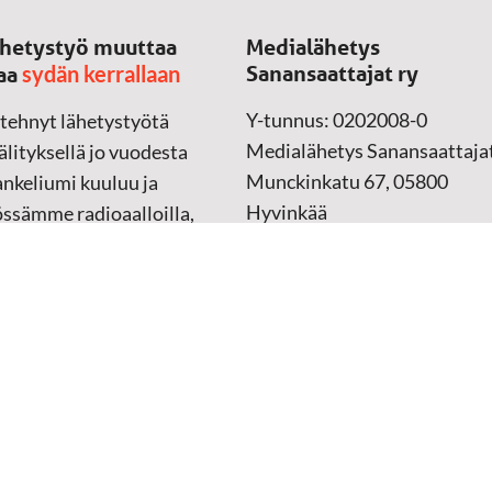
hetystyö muuttaa
Medialähetys
sydän kerrallaan
Sanansaattajat ry
aa
Y-tunnus: 0202008-0
 tehnyt lähetystyötä
Medialähetys Sanansaattajat
lityksellä jo vuodesta
Munckinkatu 67, 05800
nkeliumi kuuluu ja
Hyvinkää
össämme radioaalloilla,
ssa, verkossa ja
➔
Yhteydenottolomake
sessa mediassa ympäri
n. Kohtaamme ihmisen
Lahjoitustili:
lla kielellään, aidosti
FI37 5062 0320 0320 18
ellä.
Keräyslupa:
Manner-Suomi
RA/2020/1017
ankki
Verkkolaskutusosoite
 materiaali