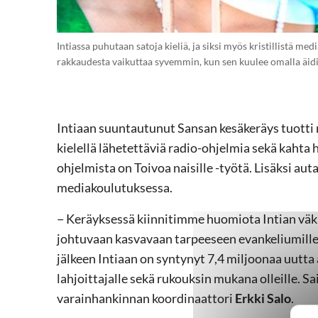
Intiassa puhutaan satoja kieliä, ja siksi myös kristillistä m
rakkaudesta vaikuttaa syvemmin, kun sen kuulee omalla äidin
Intiaan suuntautunut Sansan kesäkeräys tuott
kielellä lähetettäviä radio-ohjelmia sekä kahta 
ohjelmista on Toivoa naisille -työtä. Lisäksi aut
mediakoulutuksessa.
− Keräyksessä kiinnitimme huomiota Intian väki
johtuvaan kasvavaan tarpeeseen evankeliumille
jälkeen Intiaan on syntynyt 7,4 miljoonaa uutta 
lahjoittajalle sekä rukouksin mukana olleille. 
varainhankinnan koordinaattori
Erkki Salo
.