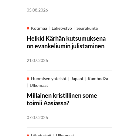
05.08.2026
Kotimaa
Lähetystyö
Seurakunta
Heikki Kärhän kutsumuksena
on evankeliumin julistaminen
21.07.2026
Huomisen yhteisöt
Japani
Kambodža
Ulkomaat
Millainen kristillinen some
toimii Aasiassa?
07.07.2026
Lähetystyö
Ulkomaat