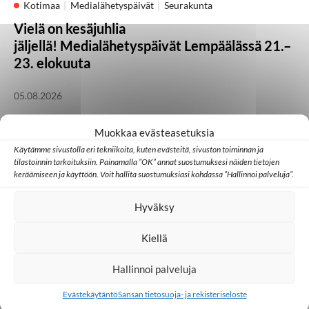
Kotimaa
Medialähetyspäivät
Seurakunta
Vielä on kesäjuhlia
jäljellä! Medialähetyspäivät Lempäälässä 21.–
23. elokuuta
05.08.2026
Muokkaa evästeasetuksia
Kotimaa
Lähetystyö
Seurakunta
Käytämme sivustolla eri tekniikoita, kuten evästeitä, sivuston toiminnan ja
Heikki Kärhän kutsumuksena on evankeliumin
tilastoinnin tarkoituksiin. Painamalla ”OK” annat suostumuksesi näiden tietojen
julistaminen
keräämiseen ja käyttöön. Voit hallita suostumuksiasi kohdassa ”Hallinnoi palveluja”.
Hyväksy
21.07.2026
Kiellä
Huomisen yhteisöt
Japani
Kambodža
Ulkomaat
Hallinnoi palveluja
Millainen kristillinen some toimii Aasiassa?
Evästekäytäntö
Sansan tietosuoja- ja rekisteriseloste
07.07.2026