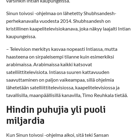
varsinkin Intian kaupungeissa.
Sinun toivosi -ohjelmaa on lähetetty Shubhsandesh-
perhekanavalla vuodesta 2014. Shubhsandesh on
kristillinen kaapelitelevisiokanava, joka näkyy laajalti Intian
kaupungeissa.
– Television merkitys kasvaa nopeasti Intiassa, mutta
haasteena on sirpaleisempi tilanne kuin esimerkiksi
arabimaissa. Arabimaissa kaikki katsovat
satelliittitelevisiota. Intiassa suuren kattavuuden
saavuttaminen on paljon vaikeampaa, sillä ohjelmia
lähetetään satelliittitelevisiossa, kaapelitelevisiossa ja
tavallisilla, maanpäällisillä kanavilla, Timo Reuhkala tietää.
Hindin puhujia yli puoli
miljardia
Kun Sinun toivosi -ohjelma alkoi, sitä teki Sansan