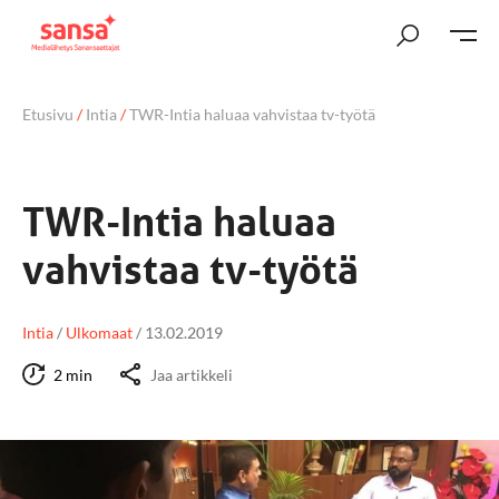
Etusivu
/
Intia
/
TWR-Intia haluaa vahvistaa tv-työtä
TWR-Intia haluaa
vahvistaa tv-työtä
Intia
/
Ulkomaat
/
13.02.2019
2 min
Jaa artikkeli