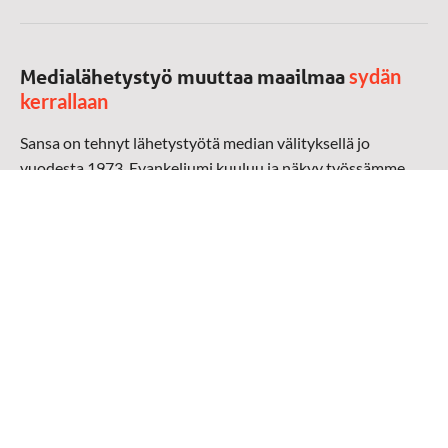
sydän
Medialähetystyö muuttaa maailmaa
kerrallaan
Sansa on tehnyt lähetystyötä median välityksellä jo
vuodesta 1973. Evankeliumi kuuluu ja näkyy työssämme
radioaalloilla, televisiossa, verkossa ja sosiaalisessa
mediassa ympäri maailman. Kohtaamme ihmisen hänen
omalla kielellään, aidosti arjen keskellä.
Mediapankki
➔
Sansan materiaali
➔
Raamattu kannesta kanteen materiaali
➔
Toivoa naisille materiaali