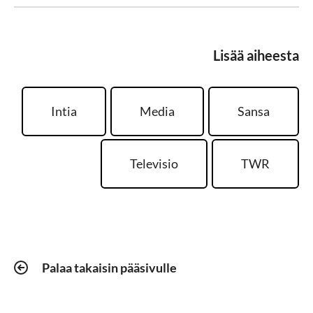
Lisää aiheesta
Intia
Media
Sansa
Televisio
TWR
Palaa takaisin pääsivulle