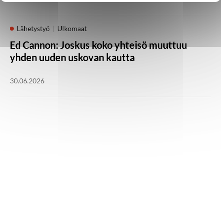
Lähetystyö
Ulkomaat
Ed Cannon: Joskus koko yhteisö muuttuu
yhden uuden uskovan kautta
30.06.2026