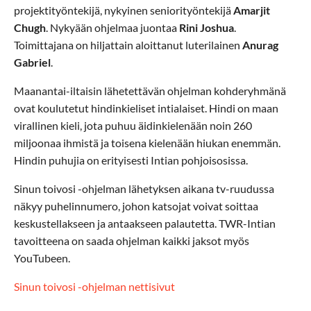
projektityöntekijä, nykyinen seniorityöntekijä
Amarjit
Chugh
. Nykyään ohjelmaa juontaa
Rini Joshua
.
Toimittajana on hiljattain aloittanut luterilainen
Anurag
Gabriel
.
Maanantai-iltaisin lähetettävän ohjelman kohderyhmänä
ovat koulutetut hindinkieliset intialaiset. Hindi on maan
virallinen kieli, jota puhuu äidinkielenään noin 260
miljoonaa ihmistä ja toisena kielenään hiukan enemmän.
Hindin puhujia on erityisesti Intian pohjoisosissa.
Sinun toivosi -ohjelman lähetyksen aikana tv-ruudussa
näkyy puhelinnumero, johon katsojat voivat soittaa
keskustellakseen ja antaakseen palautetta. TWR-Intian
tavoitteena on saada ohjelman kaikki jaksot myös
YouTubeen.
Sinun toivosi -ohjelman nettisivut