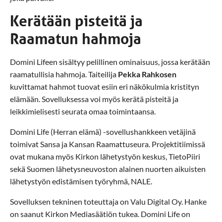
Kerätään pisteitä ja
Raamatun hahmoja
Domini Lifeen sisältyy pelillinen ominaisuus, jossa kerätään
raamatullisia hahmoja. Taiteilija
Pekka Rahkosen
kuvittamat hahmot tuovat esiin eri näkökulmia kristityn
elämään. Sovelluksessa voi myös kerätä pisteitä ja
leikkimielisesti seurata omaa toimintaansa.
Domini Life (Herran elämä) -sovellushankkeen vetäjinä
toimivat Sansa ja Kansan Raamattuseura. Projektitiimissä
ovat mukana myös Kirkon lähetystyön keskus, TietoPiiri
sekä Suomen lähetysneuvoston alainen nuorten aikuisten
lähetystyön edistämisen työryhmä, NALE.
Sovelluksen tekninen toteuttaja on Valu Digital Oy. Hanke
on saanut Kirkon Mediasäätiön tukea. Domini Life on