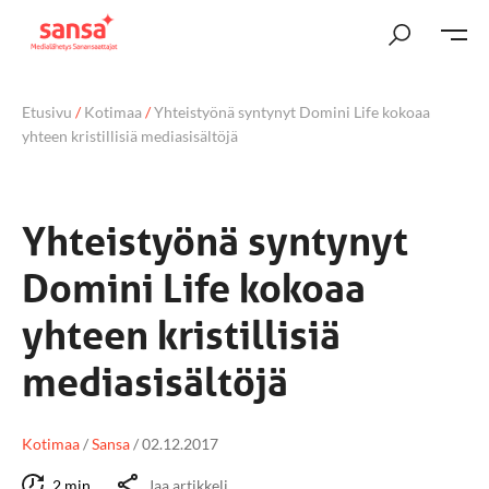
Etusivu
/
Kotimaa
/
Yhteistyönä syntynyt Domini Life kokoaa
yhteen kristillisiä mediasisältöjä
Yhteistyönä syntynyt
Domini Life kokoaa
yhteen kristillisiä
mediasisältöjä
Kotimaa
/
Sansa
/
02.12.2017
2 min
Jaa artikkeli