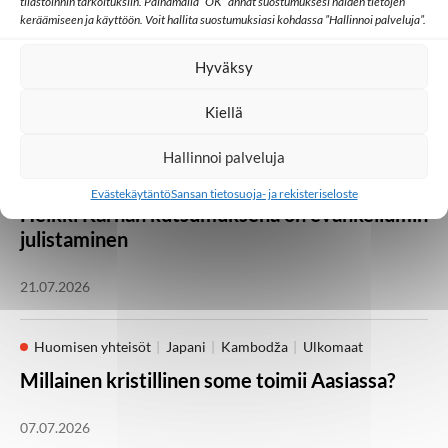
tilastoinnin tarkoituksiin. Painamalla ”OK” annat suostumuksesi näiden tietojen
Vielä on kesäjuhlia
keräämiseen ja käyttöön. Voit hallita suostumuksiasi kohdassa ”Hallinnoi palveluja”.
jäljellä! Medialähetyspäivät Lempäälässä 21.–
Hyväksy
23. elokuuta
Kiellä
05.08.2026
Hallinnoi palveluja
Kotimaa
Lähetystyö
Seurakunta
Evästekäytäntö
Sansan tietosuoja- ja rekisteriseloste
Heikki Kärhän kutsumuksena on evankeliumin
julistaminen
21.07.2026
Huomisen yhteisöt
Japani
Kambodža
Ulkomaat
Millainen kristillinen some toimii Aasiassa?
07.07.2026