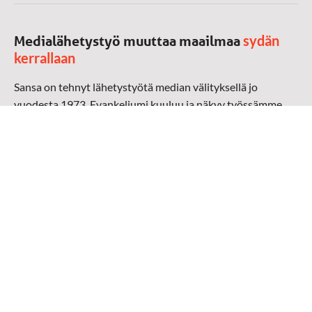
sydän
Medialähetystyö muuttaa maailmaa
kerrallaan
Sansa on tehnyt lähetystyötä median välityksellä jo
vuodesta 1973. Evankeliumi kuuluu ja näkyy työssämme
radioaalloilla, televisiossa, verkossa ja sosiaalisessa
mediassa ympäri maailman. Kohtaamme ihmisen hänen
omalla kielellään, aidosti arjen keskellä.
Mediapankki
➔
Sansan materiaali
➔
Raamattu kannesta kanteen materiaali
➔
Toivoa naisille materiaali