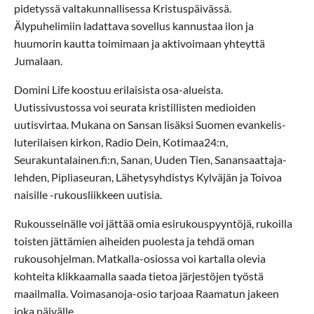
pidetyssä valtakunnallisessa Kristuspäivässä.
Älypuhelimiin ladattava sovellus kannustaa ilon ja
huumorin kautta toimimaan ja aktivoimaan yhteyttä
Jumalaan.
Domini Life koostuu erilaisista osa-alueista.
Uutissivustossa voi seurata kristillisten medioiden
uutisvirtaa. Mukana on Sansan lisäksi Suomen evankelis-
luterilaisen kirkon, Radio Dein, Kotimaa24:n,
Seurakuntalainen.fi:n, Sanan, Uuden Tien, Sanansaattaja-
lehden, Pipliaseuran, Lähetysyhdistys Kylväjän ja Toivoa
naisille -rukousliikkeen uutisia.
Rukousseinälle voi jättää omia esirukouspyyntöjä, rukoilla
toisten jättämien aiheiden puolesta ja tehdä oman
rukousohjelman. Matkalla-osiossa voi kartalla olevia
kohteita klikkaamalla saada tietoa järjestöjen työstä
maailmalla. Voimasanoja-osio tarjoaa Raamatun jakeen
joka päivälle.