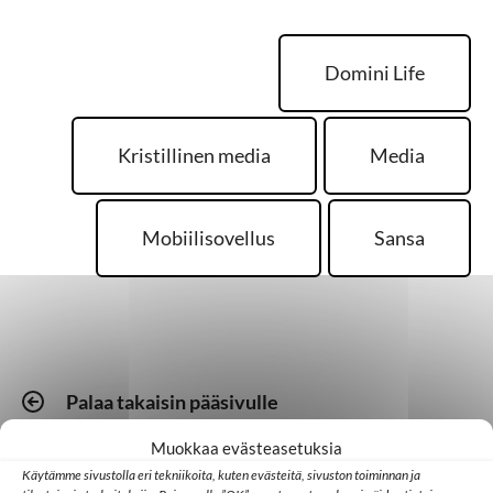
Domini Life
Kristillinen media
Media
Mobiilisovellus
Sansa
Palaa takaisin pääsivulle
Muokkaa evästeasetuksia
Käytämme sivustolla eri tekniikoita, kuten evästeitä, sivuston toiminnan ja
Kotimaa
Medialähetyspäivät
Seurakunta