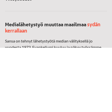
sydän
Medialähetystyö muuttaa maailmaa
kerrallaan
Sansa on tehnyt lähetystyötä median välityksellä jo
vuodesta 1973. Evankeliumi kuuluu ja näkyy työssämme
radioaalloilla, televisiossa, verkossa ja sosiaalisessa
mediassa ympäri maailman. Kohtaamme ihmisen hänen
omalla kielellään, aidosti arjen keskellä.
Mediapankki
➔
Sansan materiaali
➔
Raamattu kannesta kanteen materiaali
➔
Toivoa naisille materiaali