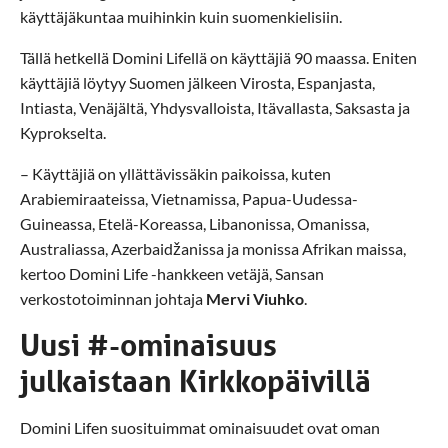
käyttäjäkuntaa muihinkin kuin suomenkielisiin.
Tällä hetkellä Domini Lifellä on käyttäjiä 90 maassa. Eniten
käyttäjiä löytyy Suomen jälkeen Virosta, Espanjasta,
Intiasta, Venäjältä, Yhdysvalloista, Itävallasta, Saksasta ja
Kyprokselta.
– Käyttäjiä on yllättävissäkin paikoissa, kuten
Arabiemiraateissa, Vietnamissa, Papua-Uudessa-
Guineassa, Etelä-Koreassa, Libanonissa, Omanissa,
Australiassa, Azerbaidžanissa ja monissa Afrikan maissa,
kertoo Domini Life -hankkeen vetäjä, Sansan
verkostotoiminnan johtaja
Mervi Viuhko
.
Uusi #-ominaisuus
julkaistaan Kirkkopäivillä
Domini Lifen suosituimmat ominaisuudet ovat oman