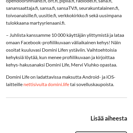
opendoorsfinland.fi, ort.fi, piplia.fi, radiodei.fi, sana.fi,
sanansaattaja.fi, sansa.fi, sansaTV.fi, seurakuntalainen.fi,
toivoanaisille.fi, uusitie.fi, verkkokirkko.fi sekä uusimpana
tulokkaana martyyrienaani.fi.
– Juhlista kanssamme 10 000 käyttäjän ylittymistä ja lataa
omaan Facebook-profiilikuvaan väliaikainen kehys! Näin
osoitat kuuluvasi Domini Lifen ystäviin. Vaihtoehtoisia
kehyksiä löytää, kun menee profiilikuvaan ja kirjoittaa
kehys-hakusanaksi Domini Life, Mervi Viuhko opastaa.
Domini Life on ladattavissa maksutta Android- ja iOS-
laitteille
nettisivulta domini.life
tai sovelluskaupoista.
Lisää aiheesta