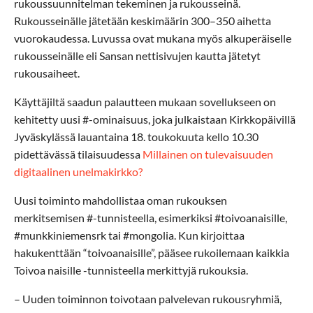
rukoussuunnitelman tekeminen ja rukousseinä.
Rukousseinälle jätetään keskimäärin 300–350 aihetta
vuorokaudessa. Luvussa ovat mukana myös alkuperäiselle
rukousseinälle eli Sansan nettisivujen kautta jätetyt
rukousaiheet.
Käyttäjiltä saadun palautteen mukaan sovellukseen on
kehitetty uusi #-ominaisuus, joka julkaistaan Kirkkopäivillä
Jyväskylässä lauantaina 18. toukokuuta kello 10.30
pidettävässä tilaisuudessa
Millainen on tulevaisuuden
digitaalinen unelmakirkko?
Uusi toiminto mahdollistaa oman rukouksen
merkitsemisen #-tunnisteella, esimerkiksi #toivoanaisille,
#munkkiniemensrk tai #mongolia. Kun kirjoittaa
hakukenttään “toivoanaisille”, pääsee rukoilemaan kaikkia
Toivoa naisille -tunnisteella merkittyjä rukouksia.
– Uuden toiminnon toivotaan palvelevan rukousryhmiä,