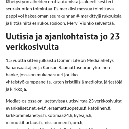
lähetystyön aiheiden erottautumista ja alueellisesti eri
seurakuntien toimintaa. Esimerkiksi messua toimittava
pappi voi hakea oman seurakunnan #-merkittyjä rukouksia
ja liittää niitä esirukousosioon, Mervi Viuhko selventää.
Uutisia ja ajankohtaista jo 23
verkkosivulta
1,5 vuotta sitten julkaistu Domini Life on Medialähetys
Sanansaattajien ja Kansan Raamattuseuran yhteinen
hanke, jossa on mukana suuri joukko
yhteistyökumppaneita, kuten kristillisiä medioita, järjestöjä
ja kirkkoja.
Mediat-osiossa on luettavissa uutisvirtaa 23 verkkosivulta:
evankeliset.net, evl.fi, eraamattuopetus.fi, katolinen.fi,
kirkkommelähetys.fi, kotimaa24.fi, kylvaja.fi,
minuuttihartaus.fi, missionmen.fi, om.fi,