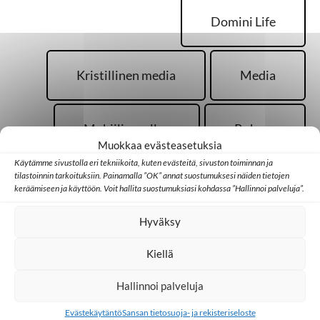
Domini Life
Kristillinen media
Media
Mobiilisovellus
Rukous
Muokkaa evästeasetuksia
Käytämme sivustolla eri tekniikoita, kuten evästeitä, sivuston toiminnan ja
tilastoinnin tarkoituksiin. Painamalla ”OK” annat suostumuksesi näiden tietojen
Sansa
keräämiseen ja käyttöön. Voit hallita suostumuksiasi kohdassa ”Hallinnoi palveluja”.
Hyväksy
Kiellä
Hallinnoi palveluja
Palaa takaisin pääsivulle
Evästekäytäntö
Sansan tietosuoja- ja rekisteriseloste