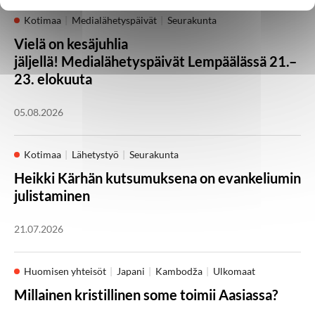
Kotimaa
Medialähetyspäivät
Seurakunta
Vielä on kesäjuhlia
jäljellä! Medialähetyspäivät Lempäälässä 21.–
23. elokuuta
05.08.2026
Kotimaa
Lähetystyö
Seurakunta
Heikki Kärhän kutsumuksena on evankeliumin
julistaminen
21.07.2026
Huomisen yhteisöt
Japani
Kambodža
Ulkomaat
Millainen kristillinen some toimii Aasiassa?