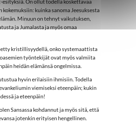
esityksiä. On ollut todella koskettavaa
en kokemuksiin: kuinka sanoma Jeesuksesta
elämän. Minuun on tehnyt vaikutuksen,
atusta ja Jumalasta ja myös omaa
tty kristillisyydellä, onko systemaattista
oasemien työntekijät ovat myös valmiita
npäin heidän elämänsä ongelmissa.
tustua hyvin erilaisiin ihmisiin. Todella
 evankeliumin viemiseksi eteenpäin; kukin
hdessä ja eteenpäin!
a olen Sansassa kohdannut ja myös sitä, että
levansa jotenkin erityisen hengellinen.