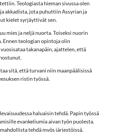
oitettiin. Teologiasta hieman sivussa olen
ja akkadista, jota puhuttiin Assyrian ja
t kielet syrjäyttivät sen.
u mies ja neljä nuorta. Toiseksi nuorin
. Ennen teologian opintoja olin
i vuosisataa takanapäin, ajattelen, että
nnostunut.
taa sitä, että turvani niin maanpäälisissä
eesuksen ristin työssä.
ulevaisuudessa haluaisin tehdä. Papin työssä
ihmisille evankeliumia aivan työn puolesta.
i mahdollista tehdä myös järjestöissä.