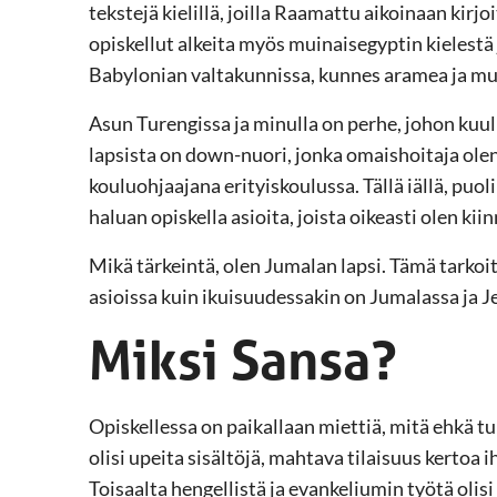
tekstejä kielillä, joilla Raamattu aikoinaan kirj
opiskellut alkeita myös muinaisegyptin kielestä 
Babylonian valtakunnissa, kunnes aramea ja muu
Asun Turengissa ja minulla on perhe, johon kuulu
lapsista on down-nuori, jonka omaishoitaja olen
kouluohjaajana erityiskoulussa. Tällä iällä, puol
haluan opiskella asioita, joista oikeasti olen kii
Mikä tärkeintä, olen Jumalan lapsi. Tämä tarkoit
asioissa kuin ikuisuudessakin on Jumalassa ja J
Miksi Sansa?
Opiskellessa on paikallaan miettiä, mitä ehkä t
olisi upeita sisältöjä, mahtava tilaisuus kertoa 
Toisaalta hengellistä ja evankeliumin työtä olis