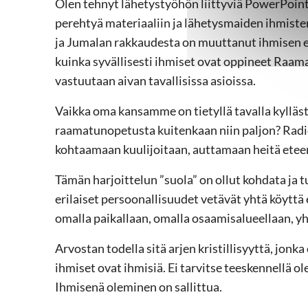
Olen tehnyt lähetystyöhön liittyviä PowerPoint-
perehtyä materiaaliin ja lähetysmaiden ihmist
ja Jumalan rakkaudesta on muuttanut ihmisen 
kuinka syvällisesti ihmiset ovat oppineet Raam
vastuutaan aivan tavallisissa asioissa.
Vaikka oma kansamme on tietyllä tavalla kylläste
raamatunopetusta kuitenkaan niin paljon? Radi
kohtaamaan kuulijoitaan, auttamaan heitä etee
Tämän harjoittelun ”suola” on ollut kohdata ja tu
erilaiset persoonallisuudet vetävät yhtä köyttä
omalla paikallaan, omalla osaamisalueellaan, y
Arvostan todella sitä arjen kristillisyyttä, jonk
ihmiset ovat ihmisiä. Ei tarvitse teeskennellä o
Ihmisenä oleminen on sallittua.