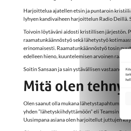
Harjoittelua ajatellen etsin ja puntaroin kristil
lyhyen kandivaiheen harjoittelun Radio Deillä. 
Toivoin löytäväni aidosti kristillisen järjestön. 
raamatunkäännöstyö sekä lähetystyö kotimaass
erinomaisesti. Raamatunkäännöstyö tosin puu
edelleen hieno, kuuntelemisen arvoinen raama
Soitin Sansaan ja sain ystävällisen vastaanoton.
Käy
tar
Mitä olen tehnyt
hal
Olen saanut olla mukana lähetystapahtumissa ja 
yhden ”lähetyskiihdyttämöön” eli Teamsin välit
Uusimpana asiana olen harjoitellut juttujen kirj