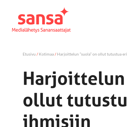
Etusivu
/
Kotimaa
/
Harjoittelun ”suola” on ollut tutustua eri
Harjoittelun
ollut tutustu
ihmisiin