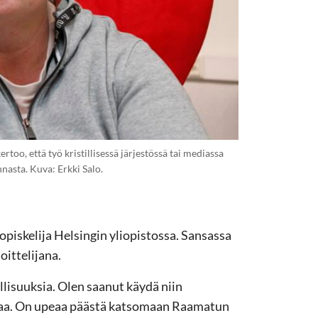
rtoo, että työ kristillisessä järjestössä tai mediassa
nnasta. Kuva: Erkki Salo.
n opiskelija Helsingin yliopistossa. Sansassa
oittelijana.
lisuuksia. Olen saanut käydä niin
eaa. On upeaa päästä katsomaan Raamatun