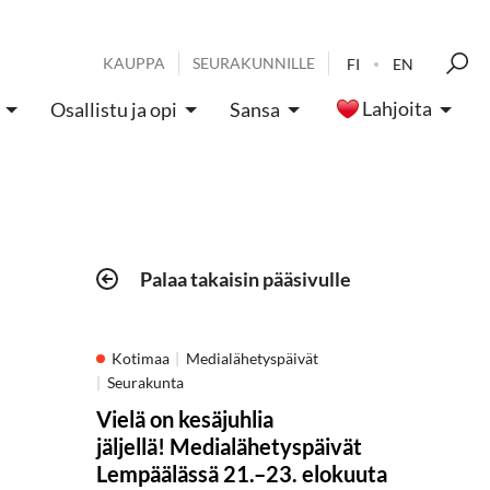
KAUPPA
SEURAKUNNILLE
FI
EN
Lahjoita
Osallistu ja opi
Sansa
Palaa takaisin pääsivulle
Kotimaa
Medialähetyspäivät
Seurakunta
Vielä on kesäjuhlia
jäljellä! Medialähetyspäivät
Lempäälässä 21.–23. elokuuta