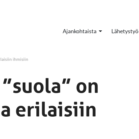
Ajankohtaista
Lähetystyö
laisiin ihmisiin
 ”suola” on
a erilaisiin