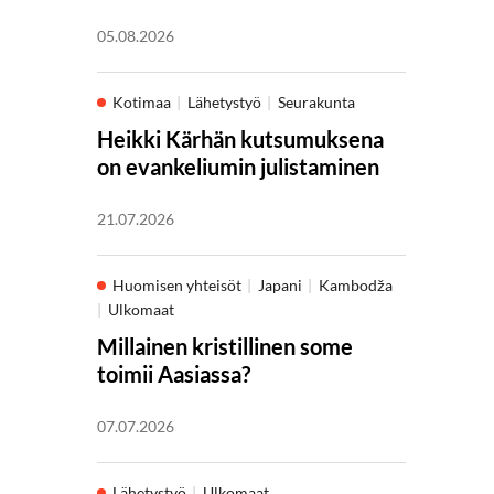
05.08.2026
Kotimaa
Lähetystyö
Seurakunta
Heikki Kärhän kutsumuksena
on evankeliumin julistaminen
21.07.2026
Huomisen yhteisöt
Japani
Kambodža
Ulkomaat
Millainen kristillinen some
toimii Aasiassa?
07.07.2026
Lähetystyö
Ulkomaat