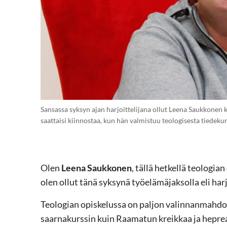
Sansassa syksyn ajan harjoittelijana ollut Leena Saukkonen ke
saattaisi kiinnostaa, kun hän valmistuu teologisesta tiedeku
Olen
Leena Saukkonen
, tällä hetkellä teologia
olen ollut tänä syksynä työelämäjaksolla eli harj
Teologian opiskelussa on paljon valinnanmahdol
saarnakurssin kuin Raamatun kreikkaa ja hepr