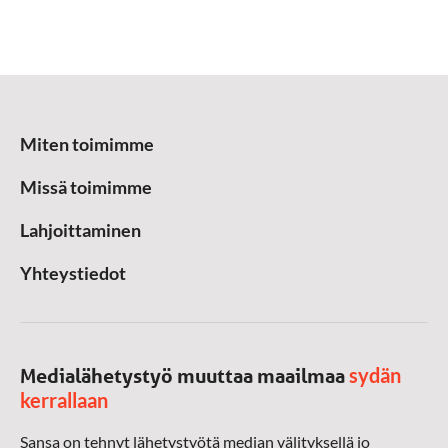
Miten toimimme
Missä toimimme
Lahjoittaminen
Yhteystiedot
sydän
Medialähetystyö muuttaa maailmaa
kerrallaan
Sansa on tehnyt lähetystyötä median välityksellä jo