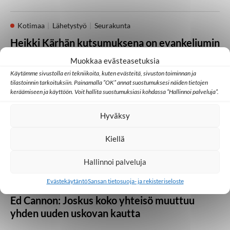
Kotimaa
Lähetystyö
Seurakunta
Heikki Kärhän kutsumuksena on evankeliumin
julistaminen
Muokkaa evästeasetuksia
Käytämme sivustolla eri tekniikoita, kuten evästeitä, sivuston toiminnan ja
21.07.2026
tilastoinnin tarkoituksiin. Painamalla ”OK” annat suostumuksesi näiden tietojen
keräämiseen ja käyttöön. Voit hallita suostumuksiasi kohdassa ”Hallinnoi palveluja”.
Huomisen yhteisöt
Japani
Kambodža
Ulkomaat
Hyväksy
Millainen kristillinen some toimii Aasiassa?
Kiellä
07.07.2026
Hallinnoi palveluja
Evästekäytäntö
Sansan tietosuoja- ja rekisteriseloste
Lähetystyö
Ulkomaat
Ed Cannon: Joskus koko yhteisö muuttuu
yhden uuden uskovan kautta