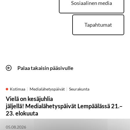
Sosiaalinen media
Tapahtumat
Palaa takaisin pääsivulle
Kotimaa
Medialähetyspäivät
Seurakunta
Vielä on kesäjuhlia
jäljellä! Medialähetyspäivät Lempäälässä 21.–
23. elokuuta
05.08.2026