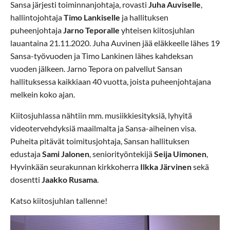
Sansa järjesti toiminnanjohtaja, rovasti
Juha Auviselle
,
hallintojohtaja
Timo Lankiselle
ja hallituksen
puheenjohtaja
Jarno Teporalle
yhteisen kiitosjuhlan
lauantaina 21.11.2020. Juha Auvinen jää eläkkeelle lähes 19
Sansa-työvuoden ja Timo Lankinen lähes kahdeksan
vuoden jälkeen. Jarno Tepora on palvellut Sansan
hallituksessa kaikkiaan 40 vuotta, joista puheenjohtajana
melkein koko ajan.
Kiitosjuhlassa nähtiin mm. musiikkiesityksiä, lyhyitä
videotervehdyksiä maailmalta ja Sansa-aiheinen visa.
Puheita pitävät toimitusjohtaja, Sansan hallituksen
edustaja
Sami Jalonen
, seniorityöntekijä
Seija Uimonen
,
Hyvinkään seurakunnan kirkkoherra
Ilkka Järvinen
sekä
dosentti
Jaakko Rusama
.
Katso kiitosjuhlan tallenne!