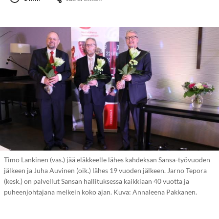
Timo Lankinen (vas.) jää eläkkeelle lähes kahdeksan Sansa-työvuoden
jälkeen ja Juha Auvinen (oik.) lähes 19 vuoden jälkeen. Jarno Tepora
(kesk.) on palvellut Sansan hallituksessa kaikkiaan 40 vuotta ja
puheenjohtajana melkein koko ajan. Kuva: Annaleena Pakkanen.