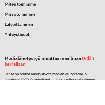
Miten toimimme
Missä toimimme
Lahjoittaminen
Yhteystiedot
sydän
Medialähetystyö muuttaa maailmaa
kerrallaan
Sansa on tehnyt lähetystyötä median välityksellä jo
vuodesta 1973. Evankeliumi kuuluu ja näkyy työssämme
radioaalloilla, televisiossa, verkossa ja sosiaalisessa
mediassa ympäri maailman. Kohtaamme ihmisen hänen
omalla kielellään, aidosti arjen keskellä.