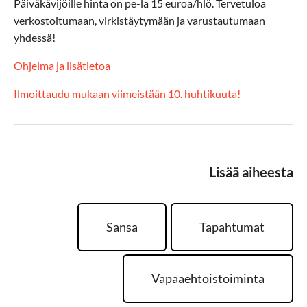
Päiväkävijöille hinta on pe-la 15 euroa/hlö. Tervetuloa
verkostoitumaan, virkistäytymään ja varustautumaan
yhdessä!
Ohjelma ja lisätietoa
Ilmoittaudu mukaan viimeistään 10. huhtikuuta!
Lisää aiheesta
Sansa
Tapahtumat
Vapaaehtoistoiminta