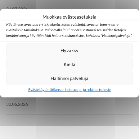
21.07.2026
Muokkaa evästeasetuksia
Käytämme sivustolla eri tekniikoita, kuten evästeitä, sivuston toiminnan ja
Huomisen yhteisöt
Japani
Kambodža
Ulkomaat
tilastoinnin tarkoituksiin. Painamalla ”OK” annat suostumuksesi näiden tietojen
keräämiseen ja käyttöön. Voit hallita suostumuksiasi kohdassa ”Hallinnoi palveluja”.
Millainen kristillinen some toimii Aasiassa?
Hyväksy
07.07.2026
Kiellä
Lähetystyö
Ulkomaat
Hallinnoi palveluja
Ed Cannon: Joskus koko yhteisö muuttuu
yhden uuden uskovan kautta
Evästekäytäntö
Sansan tietosuoja- ja rekisteriseloste
30.06.2026