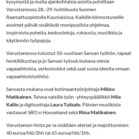
kysymystä ja muita ajankohtaisia asioita pohditaan
Varustamossa 28.–29. huhtikuuta Suomen
Raamattuopistolla Kauniaisissa. Kaikille kiinnostuneille
avoimet päivät sisältävät monipuolista ohjelmaa,
inspiroivia puheita, keskusteluja, rukousta, musiikkia ja
käytännön työpajoja.
Varustamossa tutustut 50-vuotiaan Sansan työhön, tapaat
henkilökuntaa ja jo Sansan työssä mukana olevia
vapaaehtoisia, verkostoidut sekä saat uusia ideoita omaan
vapaaehtoistyöhösi.
Sansasta mukana ovat kotimaantyönjohtaja
Mikko
Matikainen
, Toivoa naisille työn -yhteyspäällikkö
Miia
Kallio
ja digituottaja
Laura Tulisalo
. Päivien musiikista
vastaavat SRO:n Houseband sekä
Riina Matikainen
.
Varustamon hinta pe-la sisältäen ateriat ja majoittumisen:
40 euroa/hlö/2hh tai 65 euroa/hlö/1hh.