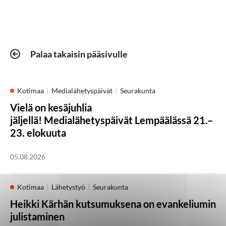
Palaa takaisin pääsivulle
Kotimaa
Medialähetyspäivät
Seurakunta
Vielä on kesäjuhlia
jäljellä! Medialähetyspäivät Lempäälässä 21.–
23. elokuuta
05.08.2026
Kotimaa
Lähetystyö
Seurakunta
Heikki Kärhän kutsumuksena on evankeliumin
julistaminen