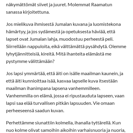
näkymättömät siivet ja juuret. Molemmat Raamatun
sanassa kirjoitettuna.
Jos mielikuva ihmisestä Jumalan kuvana ja luomistekona
hämärtyy, ja jos sydämestä ja opetuksesta häviää, että
lapset ovat Jumalan lahja, muodostuu perheestä peli.
Siirrellään nappuloita, eikä välttämättä pysähdytä. Olemme
lyhytjännitteisiä, kireitä. Mitä ihanteita elämästä me
pystymme välittämään?
Jos lapsi ymmärtää, että äiti on isälle maailman kaunein, ja
että äiti kunnioittaa isää, kasvaa lapselle kuva itsestään
maailman ihanimpana lapsena vanhemmilleen.
Vanhemmilla on elämä, jossa ei ripustauduta lapseen, vaan
lapsi saa elää turvallisen pitkän lapsuuden. Vie omaan
perheeseensä saadun kuvan.
Perhettämme siunattiin kolmella, ihanalla tyttärellä. Kun
nuo kolme olivat samoihin aikoihin varhaisnuoria ja nuoria,