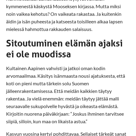
kymmenestä käskystä Mooseksen kirjassa. Mutta miksi
noin vaikea kehotus? On vaikeata rakastaa. Ja kuitenkin
äidin ja isän puheesta ja katseesta toisilleen alkaa lapsen
mielessä hahmottua rakkauden salaisuus.
Sitoutuminen elämän ajaksi
ei ole muodissa
Kultainen Aapinen vahvisti ja jatkoi oman kodin
arvomaailmaa. Käsitys isänmaasta nousi ajatuksesta, että
koti on pieni mutta tärkein solu Suomen
jälleenrakentamisessa. Että meidän kaikkien täytyy
rakentaa. Ja vielä enemmän: meidän täytyy jättää malli
seuraavalle sukupolvelle hyvästä ja oikeasta elämästä.
Kirjoitin nuorena päiväkirjaan: “Joskus ihminen tarvitsee
siipiä, silloin, kun maa on likaista astua.”
Kasvun vuosina kertyi pohdittavaa. Sellaiset tärkeät sanat