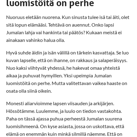
luomistöitä on perhe
Nuoruus eletään nuorena. Kun sinusta tulee isä tai äiti, olet
sitä lopun elämääsi. Tehtävä on auennut. Onko lapsi
Jumalan lahja vai hankinta tai päätös? Kukaan meistä ei
ainakaan vahinko halua olla.
Hyvä suhde äidin ja isän välillä on tärkein kasvattaja. Se luo
kuvan lapselle, että on ihanne, on rakkaus ja salaperäisyys.
Nuo kaksi viihtyvät yhdessä, he hakevat omaa yhteistä
aikaa ja puhuvat hymyillen. Yksi upeimpia Jumalan
luomistöitä on perhe. Mutta valitettavan vaikea haaste on
osata olla siinä oikein.
Monesti aliarvioimme lapsen viisauden ja arkijärjen.
Hössötämme. Luulemme, ja luulo on tiedon vastakohta.
Paha on tässä ajassa puhua perheestä Jumalan suurena
luomisihmeenä. On kyse asiasta, jossa on uskottava, että
elämä on enemmän kuin minkä silmillä näemme. Että on