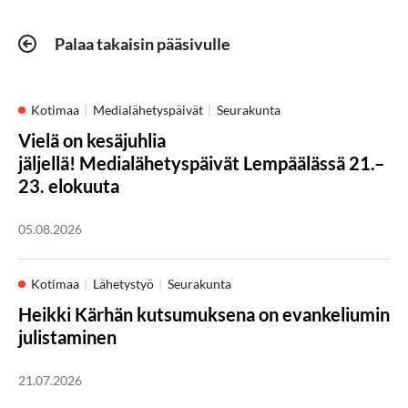
Palaa takaisin pääsivulle
Kotimaa
Medialähetyspäivät
Seurakunta
Vielä on kesäjuhlia
jäljellä! Medialähetyspäivät Lempäälässä 21.–
23. elokuuta
05.08.2026
Kotimaa
Lähetystyö
Seurakunta
Heikki Kärhän kutsumuksena on evankeliumin
julistaminen
21.07.2026