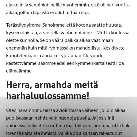
ajattelin ja sanoinkin heille myöhemmin, että oli pari vuotta
aikaa, jolloin lapsista ei ollut mitään iloa.
Terästäydyimme. Sanoimme, että kotona saatte huutaa,
kyseenalaistaa, arvostella vanhempianne… Mutta koulussa
olette kunnolla. Se on väärä paikka alkaa vaatimaan
enemmän kuin mitä ryhmässä on mahdollista. Keskitytte
kuuntelemaan ja annatte työrauhan. Ne vuodet
kestettyämme, saamme edelleen kymmenkertaisesti iloa
elämäämme.
Herra, armahda meitä
harhaluulossamme!
Olen havainnut useissa avioliitoissa vaiheen, jolloin alkaa
puolisossaan nähdä vain huonoja puolia. Ja jos siinä
vaiheessa haksahtaa uuteen ihastukseen, huomaa, että haki
itsensä kaltaista ihmistä, vaikka oli aikanaan rakastunut