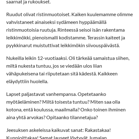
saarnat ja rukoukset.
Ruudut olivat ristinmuotoiset. Kaiken kuulemamme olimme
vahvistaneet ainaiseksi sydämeen hyppäämällä
ristinmuotoisia ruutuja. Rinteessä seisoi isän rakentama
leikkimökki, pienoismalli kodistamme. Terassin kaiteet ja
pyykkinarut muistuttivat leikkimökin siivouspäivästä.
Nukeilla leikin 12-vuotiaaksi. Oli tärkeää samaistua siihen,
miltä nukesta tuntuu, jos se viedään ulos liian
vähäpukeisena tai riiputetaan sitä kädestä. Kaikkeen
eläydyttiin huolella.
Lapset paljastavat vanhempansa. Opetetaanko
myötäeläminen? Miltä toisesta tuntuu? Miten saa olla
kotona, entä koulussa, maailmalla? Onko toinen ihminen
aina yhtä arvokas? Opitaanko tilannetajua?
Jeesuksen askeleissa kaikuvat sanat: Rakastakaa!
Kunnioittakaa! Samat lauseet löytyvät Jumalan