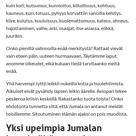
kuin koti, kutsumus, kunnioitus, kiitollisuus, kohtuus,
kauneus, kuri, totuus, pyhyys korvattiin sanoilla kehitys,
kiire, kulutus, kuuluisuus, kuolemattomuus, kateus, ahneus,
hajottaminen, valhe, arki, osaajat, itse asiassa, elikkä,
juurikin.
Onko pienillä valinnoilla enää merkitystä? Rattaat vievät
vain eteen päin, uuteen hurmaavaan. Täytämme laput,
anomme oikeudet, eikä kukaan tiedä tarvitaanko meitä
enää.
Yhä harvempi tyttö leikkii nukeilla kotia ja huolehtimista.
Aikuiset eivät pysähdy lapsen leikin äärelle. Aviopari tekee
pesäeroa kriisin keskellä. Rakastanko tuota toista? Onko
ehdotonta tunnetta siitä, että Jumala on antanut meidät
toisillemme. Sitoutuminen elämän ajaksi on pois muodista.
Yksi upeimpia Jumalan