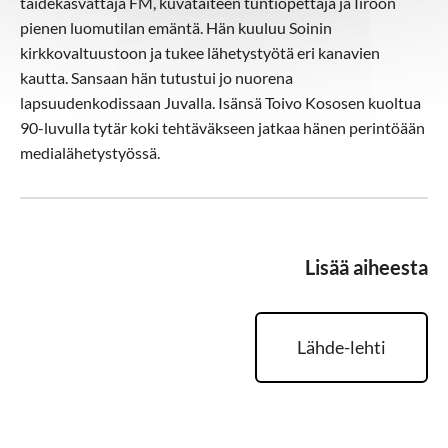
taidekasvattaja FM, kuvataiteen tuntiopettaja ja Iiroon
pienen luomutilan emäntä. Hän kuuluu Soinin
kirkkovaltuustoon ja tukee lähetystyötä eri kanavien
kautta. Sansaan hän tutustui jo nuorena
lapsuudenkodissaan Juvalla. Isänsä Toivo Kososen kuoltua
90-luvulla tytär koki tehtäväkseen jatkaa hänen perintöään
medialähetystyössä.
Lisää aiheesta
Lähde-lehti