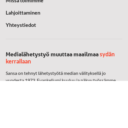
Missä toimimme
Lahjoittaminen
Yhteystiedot
sydän
Medialähetystyö muuttaa maailmaa
kerrallaan
Sansa on tehnyt lähetystyötä median välityksellä jo
vuodesta 1973. Evankeliumi kuuluu ja näkyy työssämme
radioaalloilla, televisiossa, verkossa ja sosiaalisessa
mediassa ympäri maailman. Kohtaamme ihmisen hänen
omalla kielellään, aidosti arjen keskellä.
Mediapankki
➔
Sansan materiaali