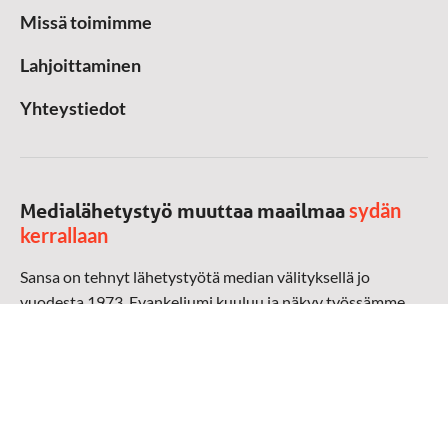
Missä toimimme
Lahjoittaminen
Yhteystiedot
sydän
Medialähetystyö muuttaa maailmaa
kerrallaan
Sansa on tehnyt lähetystyötä median välityksellä jo
vuodesta 1973. Evankeliumi kuuluu ja näkyy työssämme
radioaalloilla, televisiossa, verkossa ja sosiaalisessa
mediassa ympäri maailman. Kohtaamme ihmisen hänen
omalla kielellään, aidosti arjen keskellä.
Mediapankki