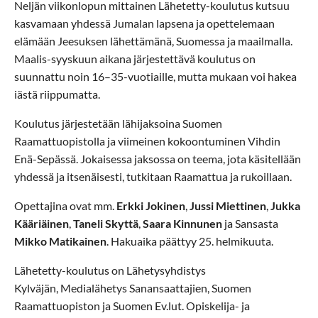
Neljän viikonlopun mittainen Lähetetty-koulutus kutsuu
kasvamaan yhdessä Jumalan lapsena ja opettelemaan
elämään Jeesuksen lähettämänä, Suomessa ja maailmalla.
Maalis-syyskuun aikana järjestettävä koulutus on
suunnattu noin 16–35-vuotiaille, mutta mukaan voi hakea
iästä riippumatta.
Koulutus järjestetään lähijaksoina Suomen
Raamattuopistolla ja viimeinen kokoontuminen Vihdin
Enä-Sepässä. Jokaisessa jaksossa on teema, jota käsitellään
yhdessä ja itsenäisesti, tutkitaan Raamattua ja rukoillaan.
Opettajina ovat mm.
Erkki Jokinen
,
Jussi Miettinen
,
Jukka
Kääriäinen
,
Taneli Skyttä
,
Saara Kinnunen
ja Sansasta
Mikko Matikainen
. Hakuaika päättyy 25. helmikuuta.
Lähetetty-koulutus on Lähetysyhdistys
Kylväjän, Medialähetys Sanansaattajien, Suomen
Raamattuopiston ja Suomen Ev.lut. Opiskelija- ja