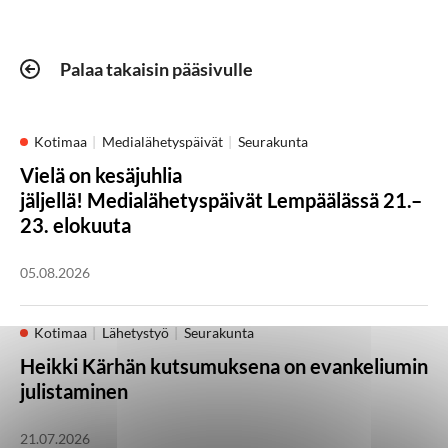
Palaa takaisin pääsivulle
Kotimaa
Medialähetyspäivät
Seurakunta
Vielä on kesäjuhlia
jäljellä! Medialähetyspäivät Lempäälässä 21.–
23. elokuuta
05.08.2026
Kotimaa
Lähetystyö
Seurakunta
Heikki Kärhän kutsumuksena on evankeliumin
julistaminen
21.07.2026