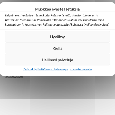
Muokkaa evästeasetuksia
Huomisen yhteisöt
Japani
Kambodža
Ulkomaat
Käytämme sivustolla eri tekniikoita, kuten evästeitä, sivuston toiminnan ja
tilastoinnin tarkoituksiin. Painamalla ”OK” annat suostumuksesi näiden tietojen
Millainen kristillinen some toimii Aasiassa?
keräämiseen ja käyttöön. Voit hallita suostumuksiasi kohdassa ”Hallinnoi palveluja”.
07.07.2026
Hyväksy
Kiellä
Lähetystyö
Ulkomaat
Ed Cannon: Joskus koko yhteisö muuttuu
Hallinnoi palveluja
yhden uuden uskovan kautta
Evästekäytäntö
Sansan tietosuoja- ja rekisteriseloste
30.06.2026