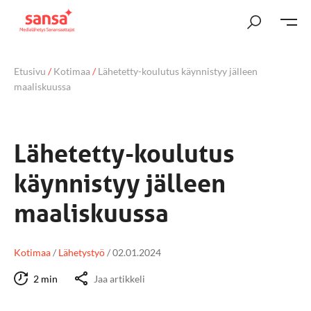
Etusivu
/
Kotimaa
/
Lähetetty-koulutus käynnistyy jälleen
maaliskuussa
Lähetetty-koulutus
käynnistyy jälleen
maaliskuussa
Kotimaa
/
Lähetystyö
/
02.01.2024
2 min
Jaa artikkeli