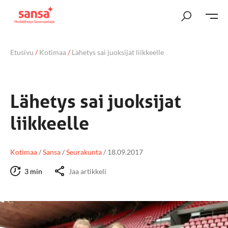
Etusivu
/
Kotimaa
/
Lähetys sai juoksijat liikkeelle
Lähetys sai juoksijat
liikkeelle
Kotimaa
/
Sansa
/
Seurakunta
/
18.09.2017
3 min
Jaa artikkeli