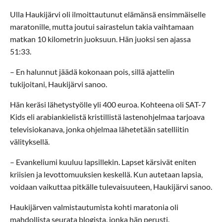
Ulla Haukijärvi oli ilmoittautunut elämänsä ensimmäiselle
maratonille, mutta joutui sairastelun takia vaihtamaan
matkan 10 kilometrin juoksuun. Hän juoksi sen ajassa
51:33.
– En halunnut jäädä kokonaan pois, sillä ajattelin
tukijoitani, Haukijärvi sanoo.
Hän keräsi lähetystyölle yli 400 euroa. Kohteena oli SAT-7
Kids eli arabiankielistä kristillistä lastenohjelmaa tarjoava
televisiokanava, jonka ohjelmaa lähetetään satelliitin
välityksellä.
– Evankeliumi kuuluu lapsillekin. Lapset kärsivät eniten
kriisien ja levottomuuksien keskellä. Kun autetaan lapsia,
voidaan vaikuttaa pitkälle tulevaisuuteen, Haukijärvi sanoo.
Haukijärven valmistautumista kohti maratonia oli
mahdollista seurata blogista, jonka hän perusti.