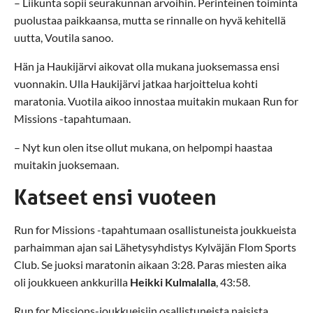
– Liikunta sopii seurakunnan arvoihin. Perinteinen toiminta
puolustaa paikkaansa, mutta se rinnalle on hyvä kehitellä
uutta, Voutila sanoo.
Hän ja Haukijärvi aikovat olla mukana juoksemassa ensi
vuonnakin. Ulla Haukijärvi jatkaa harjoittelua kohti
maratonia. Vuotila aikoo innostaa muitakin mukaan Run for
Missions -tapahtumaan.
– Nyt kun olen itse ollut mukana, on helpompi haastaa
muitakin juoksemaan.
Katseet ensi vuoteen
Run for Missions -tapahtumaan osallistuneista joukkueista
parhaimman ajan sai Lähetysyhdistys Kylväjän Flom Sports
Club. Se juoksi maratonin aikaan 3:28. Paras miesten aika
oli joukkueen ankkurilla
Heikki Kulmalalla
, 43:58.
Run for Missions-joukkueisiin osallistuneista naisista