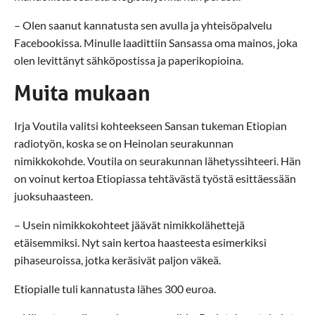
– Olen saanut kannatusta sen avulla ja yhteisöpalvelu
Facebookissa. Minulle laadittiin Sansassa oma mainos, joka
olen levittänyt sähköpostissa ja paperikopioina.
Muita mukaan
Irja Voutila valitsi kohteekseen Sansan tukeman Etiopian
radiotyön, koska se on Heinolan seurakunnan
nimikkokohde. Voutila on seurakunnan lähetyssihteeri. Hän
on voinut kertoa Etiopiassa tehtävästä työstä esittäessään
juoksuhaasteen.
– Usein nimikkokohteet jäävät nimikkolähettejä
etäisemmiksi. Nyt sain kertoa haasteesta esimerkiksi
pihaseuroissa, jotka keräsivät paljon väkeä.
Etiopialle tuli kannatusta lähes 300 euroa.