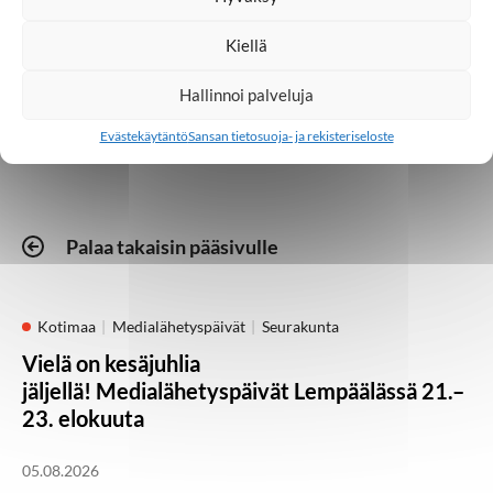
Kiellä
Seurakunta
Tapahtumat
Hallinnoi palveluja
Evästekäytäntö
Sansan tietosuoja- ja rekisteriseloste
Palaa takaisin pääsivulle
Kotimaa
Medialähetyspäivät
Seurakunta
Vielä on kesäjuhlia
jäljellä! Medialähetyspäivät Lempäälässä 21.–
23. elokuuta
05.08.2026