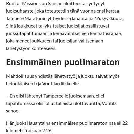
Run for Missions on Sansan aloitteesta syntynyt
juoksuhaaste, joka toteutettiin tänä vuonna ensi kertaa
Tampere Maratonin yhteydessä lauantaina 16. syyskuuta.
Siinä joukkueet tai yksittäiset juoksijat osallistuvat
juoksutapahtumaan ja keräävät itselleen kannatusrahaa,
joka menee joukkueen tai juoksijan valitsemaan
lähetystyön kohteeseen.
Ensimmäinen puolimaraton
Mahdollisuus yhdistää lähetystyö ja juoksu saivat myös
heinolalaisen
Irja Voutilan
liikkeelle.
– En olisi lähtenyt Tampereelle juoksemaan, ellei
tapahtumassa olisi ollut tällaista ulottuvuutta, Voutila
sanoo.
Hän juoksi lauantaina ensimmäisen puolimaratoninsa eli 22
kilometriä aikaan 2:26.