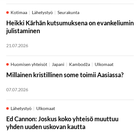
Kotimaa
Lähetystyö
Seurakunta
Heikki Kärhän kutsumuksena on evankeliumin
julistaminen
21.07.2026
Huomisen yhteisöt
Japani
Kambodža
Ulkomaat
Millainen kristillinen some toimii Aasiassa?
07.07.2026
Lähetystyö
Ulkomaat
Ed Cannon: Joskus koko yhteisö muuttuu
yhden uuden uskovan kautta