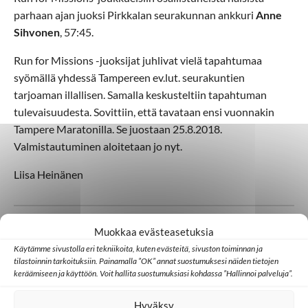
parhaan ajan juoksi Pirkkalan seurakunnan ankkuri
Anne
Sihvonen
, 57:45.
Run for Missions -juoksijat juhlivat vielä tapahtumaa
syömällä yhdessä Tampereen ev.lut. seurakuntien
tarjoaman illallisen. Samalla keskusteltiin tapahtuman
tulevaisuudesta. Sovittiin, että tavataan ensi vuonnakin
Tampere Maratonilla. Se juostaan 25.8.2018.
Valmistautuminen aloitetaan jo nyt.
Liisa Heinänen
Muokkaa evästeasetuksia
Käytämme sivustolla eri tekniikoita, kuten evästeitä, sivuston toiminnan ja
Lisää aiheesta
tilastoinnin tarkoituksiin. Painamalla ”OK” annat suostumuksesi näiden tietojen
keräämiseen ja käyttöön. Voit hallita suostumuksiasi kohdassa ”Hallinnoi palveluja”.
Hyväksy
Keräys
Sansa