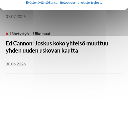
Millainen kristillinen some toimii Aasiassa?
Evästekäytäntö
Sansan tietosuoja- ja rekisteriseloste
07.07.2026
Lähetystyö
Ulkomaat
Ed Cannon: Joskus koko yhteisö muuttuu
yhden uuden uskovan kautta
30.06.2026