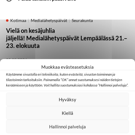
Kotimaa
Medialähetyspäivät
Seurakunta
Vielä on kesäjuhlia
jäljellä! Medialähetyspäivät Lempäälässä 21.–
23. elokuuta
05.08.2026
Muokkaa evästeasetuksia
Käytämme sivustolla eri tekniikoita, kuten evästeitä, sivuston toiminnan ja
Kotimaa
Lähetystyö
Seurakunta
tilastoinnin tarkoituksiin. Painamalla ”OK” annat suostumuksesi näiden tietojen
keräämiseen ja käyttöön. Voit hallita suostumuksiasi kohdassa ”Hallinnoi palveluja”.
Heikki Kärhän kutsumuksena on evankeliumin
julistaminen
Hyväksy
21.07.2026
Kiellä
Hallinnoi palveluja
Huomisen yhteisöt
Japani
Kambodža
Ulkomaat