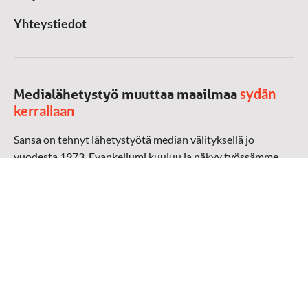
Yhteystiedot
sydän
Medialähetystyö muuttaa maailmaa
kerrallaan
Sansa on tehnyt lähetystyötä median välityksellä jo
vuodesta 1973. Evankeliumi kuuluu ja näkyy työssämme
radioaalloilla, televisiossa, verkossa ja sosiaalisessa
mediassa ympäri maailman. Kohtaamme ihmisen hänen
omalla kielellään, aidosti arjen keskellä.
Mediapankki
➔
Sansan materiaali
➔
Raamattu kannesta kanteen materiaali
➔
Toivoa naisille materiaali