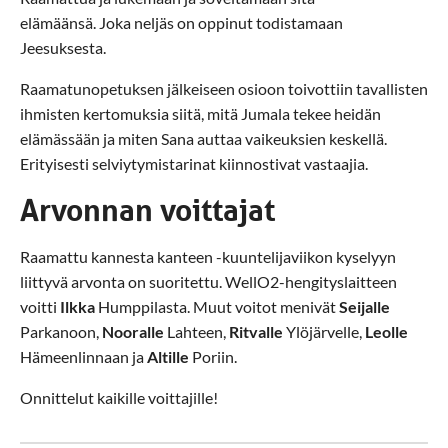
elämäänsä. Joka neljäs on oppinut todistamaan
Jeesuksesta.
Raamatunopetuksen jälkeiseen osioon toivottiin tavallisten
ihmisten kertomuksia siitä, mitä Jumala tekee heidän
elämässään ja miten Sana auttaa vaikeuksien keskellä.
Erityisesti selviytymistarinat kiinnostivat vastaajia.
Arvonnan voittajat
Raamattu kannesta kanteen -kuuntelijaviikon kyselyyn
liittyvä arvonta on suoritettu. WellO2-hengityslaitteen
voitti
Ilkka
Humppilasta. Muut voitot menivät
Seijalle
Parkanoon,
Nooralle
Lahteen,
Ritvalle
Ylöjärvelle,
Leolle
Hämeenlinnaan ja
Altille
Poriin.
Onnittelut kaikille voittajille!