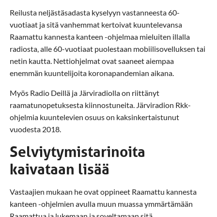
Reilusta neljästäsadasta kyselyyn vastanneesta 60-
vuotiaat ja sitä vanhemmat kertoivat kuuntelevansa
Raamattu kannesta kanteen -ohjelmaa mieluiten illalla
radiosta, alle 60-vuotiaat puolestaan mobiilisovelluksen tai
netin kautta. Nettiohjelmat ovat saaneet aiempaa
enemmän kuuntelijoita koronapandemian aikana.
Myös Radio Deillä ja Järviradiolla on riittänyt
raamatunopetuksesta kiinnostuneita. Järviradion Rkk-
ohjelmia kuuntelevien osuus on kaksinkertaistunut
vuodesta 2018.
Selviytymistarinoita
kaivataan lisää
Vastaajien mukaan he ovat oppineet Raamattu kannesta
kanteen -ohjelmien avulla muun muassa ymmärtämään
Raamattua ja lukemaan ja soveltamaan sitä