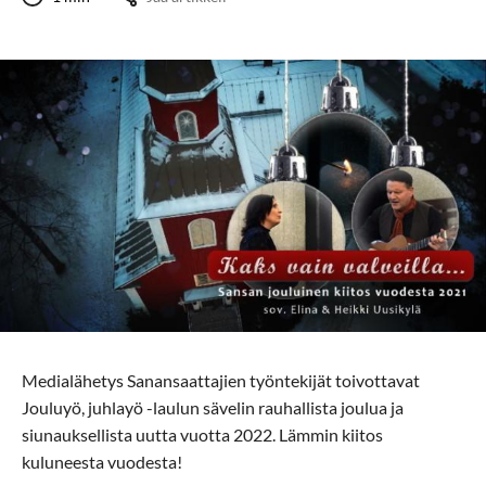
Medialähetys Sanansaattajien työntekijät toivottavat
Jouluyö, juhlayö -laulun sävelin rauhallista joulua ja
siunauksellista uutta vuotta 2022. Lämmin kiitos
kuluneesta vuodesta!