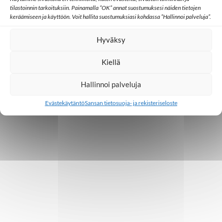
07.07.2026
tilastoinnin tarkoituksiin. Painamalla ”OK” annat suostumuksesi näiden tietojen
keräämiseen ja käyttöön. Voit hallita suostumuksiasi kohdassa ”Hallinnoi palveluja”.
Lähetystyö
Ulkomaat
Hyväksy
Ed Cannon: Joskus koko yhteisö muuttuu
yhden uuden uskovan kautta
Kiellä
Hallinnoi palveluja
30.06.2026
Evästekäytäntö
Sansan tietosuoja- ja rekisteriseloste