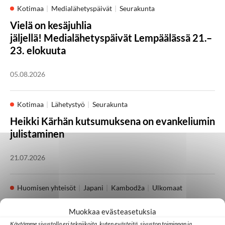
Kotimaa
Medialähetyspäivät
Seurakunta
Vielä on kesäjuhlia
jäljellä! Medialähetyspäivät Lempäälässä 21.–
23. elokuuta
05.08.2026
Kotimaa
Lähetystyö
Seurakunta
Heikki Kärhän kutsumuksena on evankeliumin
julistaminen
21.07.2026
Huomisen yhteisöt
Japani
Kambodža
Ulkomaat
Millainen kristillinen some toimii Aasiassa?
Muokkaa evästeasetuksia
Käytämme sivustolla eri tekniikoita, kuten evästeitä, sivuston toiminnan ja