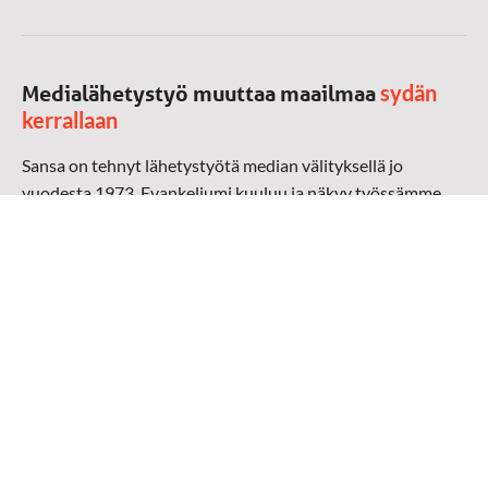
sydän
Medialähetystyö muuttaa maailmaa
kerrallaan
Sansa on tehnyt lähetystyötä median välityksellä jo
vuodesta 1973. Evankeliumi kuuluu ja näkyy työssämme
radioaalloilla, televisiossa, verkossa ja sosiaalisessa
mediassa ympäri maailman. Kohtaamme ihmisen hänen
omalla kielellään, aidosti arjen keskellä.
Mediapankki
➔
Sansan materiaali
➔
Raamattu kannesta kanteen materiaali
➔
Toivoa naisille materiaali