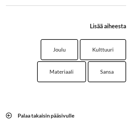
Lisää aiheesta
Joulu
Kulttuuri
Materiaali
Sansa
Palaa takaisin pääsivulle