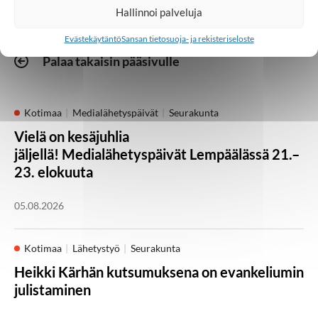
Hallinnoi palveluja
Evästekäytäntö
Sansan tietosuoja- ja rekisteriseloste
Palaa takaisin pääsivulle
Kotimaa
Medialähetyspäivät
Seurakunta
Vielä on kesäjuhlia
jäljellä! Medialähetyspäivät Lempäälässä 21.–
23. elokuuta
05.08.2026
Kotimaa
Lähetystyö
Seurakunta
Heikki Kärhän kutsumuksena on evankeliumin
julistaminen