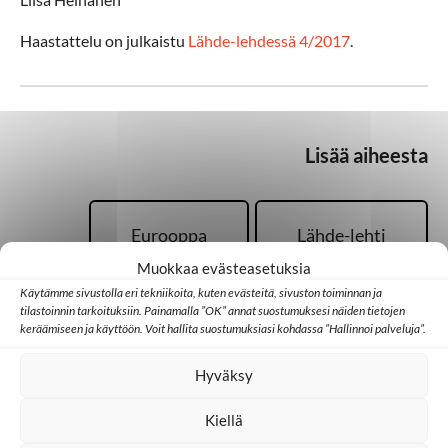
Haastattelu on julkaistu
Lähde-lehdessä 4/2017
.
Lisää aiheesta
Eurooppa
Lähde-lehti
Muokkaa evästeasetuksia
Käytämme sivustolla eri tekniikoita, kuten evästeitä, sivuston toiminnan ja
Sansa
Toivoa naisille
tilastoinnin tarkoituksiin. Painamalla ”OK” annat suostumuksesi näiden tietojen
keräämiseen ja käyttöön. Voit hallita suostumuksiasi kohdassa ”Hallinnoi palveluja”.
Hyväksy
Vapaaehtoistoiminta
Kiellä