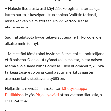
− Halusin itse alusta asti käyttää ekologisia materiaaleja,
kuten puuta ja kasviparkittua nahkaa. Valitsin tarkasti,
missä kenkäni valmistetaan, Pölkki kertoo uransa
etenemisestä.
Suunnittelutyötä hyväntekeväisyytenä Terhi Pölkki ei ole
aikaisemmin tehnyt.
− Mielestäni tämä toimi hyvin sekä itselleni suunnittelijana
että naisena. Olen ollut työmatkoilla maissa, joissa naisen
asema ei ole sama kun Suomessa. Olen huomannut, kuinka
tärkeää tasa-arvo on ja kuinka suuri merkitys naisten
asemaan kohdistettavalla työllä on.
Heijastimia myydään mm. Sansan
lähetyskauppa
Putiikkissa
. Myös
Pirjo Hyövälti
ottaa vastaan tilauksia, p.
050 564 3541.
Liisa Heinänen