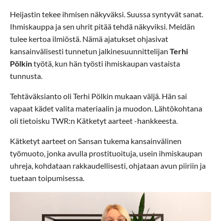
Heijastin tekee ihmisen näkyväksi. Suussa syntyvät sanat.
Ihmiskauppa ja sen uhrit pitää tehdä näkyviksi. Meidän
tulee kertoa ilmiöstä. Nämä ajatukset ohjasivat
kansainvälisesti tunnetun jalkinesuunnittelijan
Terhi
Pölkin
työtä, kun hän työsti ihmiskaupan vastaista
tunnusta.
Tehtäväksianto oli Terhi Pölkin mukaan väljä. Hän sai
vapaat kädet valita materiaalin ja muodon. Lähtökohtana
oli tietoisku TWR:n Kätketyt aarteet -hankkeesta.
Kätketyt aarteet on Sansan tukema kansainvälinen
työmuoto, jonka avulla prostituoituja, usein ihmiskaupan
uhreja, kohdataan rakkaudellisesti, ohjataan avun piiriin ja
tuetaan toipumisessa.