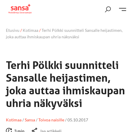
Etusivu
/
Kotimaa
/
Terhi Pölkki suunnitteli Sansalle heijastimen,
joka auttaa ihmiskaupan uhria näkyväksi
Terhi Pölkki suunnitteli
Sansalle heijastimen,
joka auttaa ihmiskaupan
uhria näkyväksi
Kotimaa
/
Sansa
/
Toivoa naisille
/
05.10.2017
3 min
Jaa artikkeli