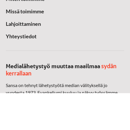
Missä toimimme
Lahjoittaminen
Yhteystiedot
sydän
Medialähetystyö muuttaa maailmaa
kerrallaan
Sansa on tehnyt lähetystyötä median välityksellä jo
vuodesta 1973. Evankeliumi kuuluu ja näkyy työssämme
radioaalloilla, televisiossa, verkossa ja sosiaalisessa
mediassa ympäri maailman. Kohtaamme ihmisen hänen
omalla kielellään, aidosti arjen keskellä.
Mediapankki