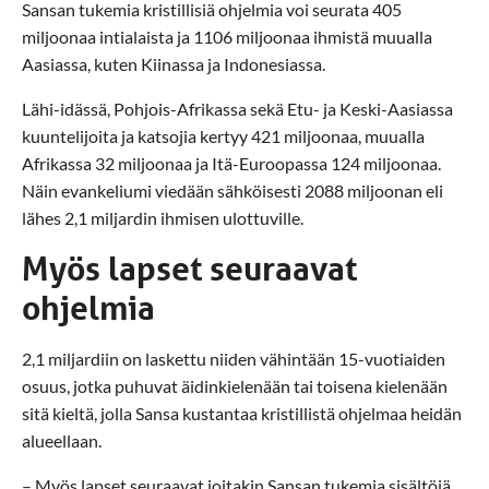
Sansan tukemia kristillisiä ohjelmia voi seurata 405
miljoonaa intialaista ja 1106 miljoonaa ihmistä muualla
Aasiassa, kuten Kiinassa ja Indonesiassa.
Lähi-idässä, Pohjois-Afrikassa sekä Etu- ja Keski-Aasiassa
kuuntelijoita ja katsojia kertyy 421 miljoonaa, muualla
Afrikassa 32 miljoonaa ja Itä-Euroopassa 124 miljoonaa.
Näin evankeliumi viedään sähköisesti 2088 miljoonan eli
lähes 2,1 miljardin ihmisen ulottuville.
Myös lapset seuraavat
ohjelmia
2,1 miljardiin on laskettu niiden vähintään 15-vuotiaiden
osuus, jotka puhuvat äidinkielenään tai toisena kielenään
sitä kieltä, jolla Sansa kustantaa kristillistä ohjelmaa heidän
alueellaan.
– Myös lapset seuraavat joitakin Sansan tukemia sisältöjä,