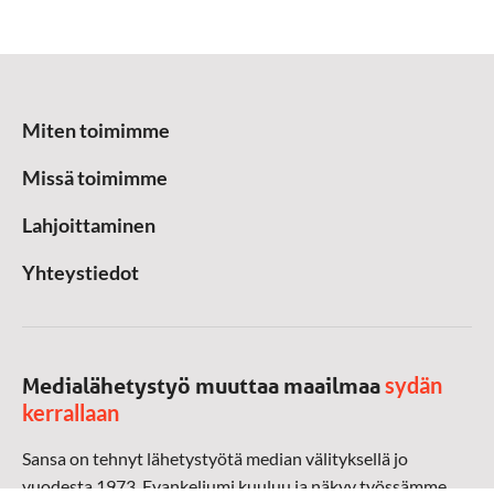
Miten toimimme
Missä toimimme
Lahjoittaminen
Yhteystiedot
sydän
Medialähetystyö muuttaa maailmaa
kerrallaan
Sansa on tehnyt lähetystyötä median välityksellä jo
vuodesta 1973. Evankeliumi kuuluu ja näkyy työssämme