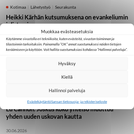
Kotimaa
Lähetystyö
Seurakunta
Heikki Kärhän kutsumuksena on evankeliumin
julistaminen
Muokkaa evästeasetuksia
21.07.2026
Käytämme sivustolla eri tekniikoita, kuten evästeitä, sivuston toiminnan ja
tilastoinnin tarkoituksiin. Painamalla ”OK” annat suostumuksesi näiden tietojen
keräämiseen ja käyttöön. Voit hallita suostumuksiasi kohdassa ”Hallinnoi palveluja”.
Huomisen yhteisöt
Japani
Kambodža
Ulkomaat
Hyväksy
Millainen kristillinen some toimii Aasiassa?
Kiellä
07.07.2026
Hallinnoi palveluja
Lähetystyö
Ulkomaat
Evästekäytäntö
Sansan tietosuoja- ja rekisteriseloste
Ed Cannon: Joskus koko yhteisö muuttuu
yhden uuden uskovan kautta
30.06.2026