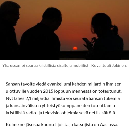
Yhä useampi seuraa kristillisiä sisältöjä mobiilisti. Kuva: Juuli Jokinen.
Sansan tavoite viedä evankeliumi kahden miljardin ihmisen
ulottuville vuoden 2015 loppuun mennessä on toteutunut.
Nyt lähes 2,1 miljardia ihmistä voi seurata Sansan tukemia
ja kansainvälisten yhteistyökumppaneiden toteuttamia
kristillisiä radio- ja televisio-ohjelmia sekä nettisisältöjä.
Kolme neljäsosaa kuuntelijoista ja katsojista on Aasiassa.