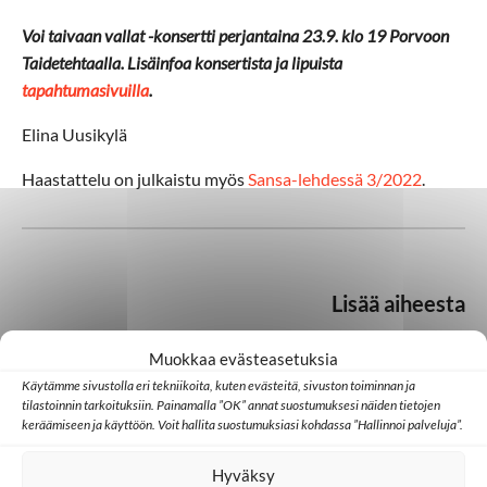
Voi taivaan vallat -konsertti perjantaina 23.9. klo 19 Porvoon
Taidetehtaalla. Lisäinfoa konsertista ja lipuista
tapahtumasivuilla
.
Elina Uusikylä
Haastattelu on julkaistu myös
Sansa-lehdessä 3/2022
.
Lisää aiheesta
Muokkaa evästeasetuksia
Käytämme sivustolla eri tekniikoita, kuten evästeitä, sivuston toiminnan ja
Kulttuuri
tilastoinnin tarkoituksiin. Painamalla ”OK” annat suostumuksesi näiden tietojen
keräämiseen ja käyttöön. Voit hallita suostumuksiasi kohdassa ”Hallinnoi palveluja”.
Medialähetyspäivät
Hyväksy