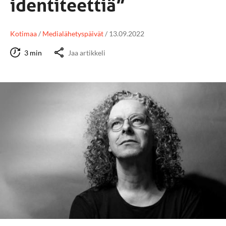
identiteettiä”
Kotimaa
/
Medialähetyspäivät
/
13.09.2022
3 min
Jaa artikkeli