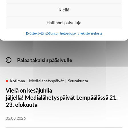
Kiellä
Sansa-lehti
Tapahtumat
Hallinnoi palveluja
Evästekäytäntö
Sansan tietosuoja- ja rekisteriseloste
Palaa takaisin pääsivulle
Kotimaa
Medialähetyspäivät
Seurakunta
Vielä on kesäjuhlia
jäljellä! Medialähetyspäivät Lempäälässä 21.–
23. elokuuta
05.08.2026