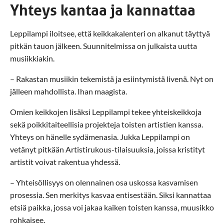
Yhteys kantaa ja kannattaa
Leppilampi iloitsee, että keikkakalenteri on alkanut täyttyä
pitkän tauon jälkeen. Suunnitelmissa on julkaista uutta
musiikkiakin.
– Rakastan musiikin tekemistä ja esiintymistä livenä. Nyt on
jälleen mahdollista. Ihan maagista.
Omien keikkojen lisäksi Leppilampi tekee yhteiskeikkoja
sekä poikkitaiteellisia projekteja toisten artistien kanssa.
Yhteys on hänelle sydämenasia. Jukka Leppilampi on
vetänyt pitkään Artistirukous-tilaisuuksia, joissa kristityt
artistit voivat rakentua yhdessä.
– Yhteisöllisyys on olennainen osa uskossa kasvamisen
prosessia. Sen merkitys kasvaa entisestään. Siksi kannattaa
etsiä paikka, jossa voi jakaa kaiken toisten kanssa, muusikko
rohkaisee.