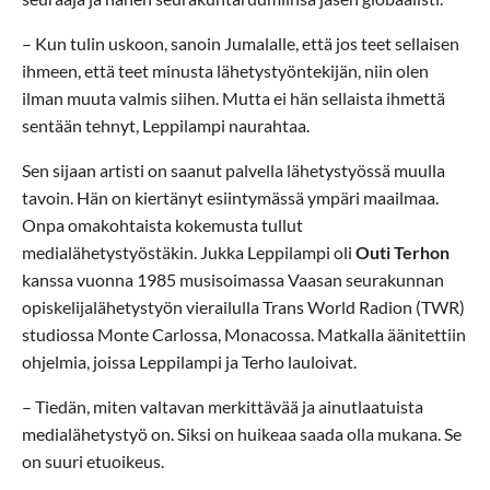
– Kun tulin uskoon, sanoin Jumalalle, että jos teet sellaisen
ihmeen, että teet minusta lähetystyöntekijän, niin olen
ilman muuta valmis siihen. Mutta ei hän sellaista ihmettä
sentään tehnyt, Leppilampi naurahtaa.
Sen sijaan artisti on saanut palvella lähetystyössä muulla
tavoin. Hän on kiertänyt esiintymässä ympäri maailmaa.
Onpa omakohtaista kokemusta tullut
medialähetystyöstäkin. Jukka Leppilampi oli
Outi Terhon
kanssa vuonna 1985 musisoimassa Vaasan seurakunnan
opiskelijalähetystyön vierailulla Trans World Radion (TWR)
studiossa Monte Carlossa, Monacossa. Matkalla äänitettiin
ohjelmia, joissa Leppilampi ja Terho lauloivat.
– Tiedän, miten valtavan merkittävää ja ainutlaatuista
medialähetystyö on. Siksi on huikeaa saada olla mukana. Se
on suuri etuoikeus.