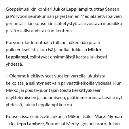
Gospelmusiikin konkari
Jukka Leppilampi
tuottaa Sansan
ja Porvoon seurakunnan järjestämien Medialähetyspäivien
perjantai-illan konsertin. Lähetystyötä arvostava muusikko
pitää osallistumista etuoikeutena.
Porvoon Taidetehtaalla tullaan näkemään jotain
poikkeuksellista, kun isä ja poika, Jukka ja
Mikko
Leppilampi
, esiintyvät ensimmäistä kertaa julkisesti
yhdessä.
– Olemme kieltäytyneet vuosien varrella lukuisista
keikoista ja esiintyneet vain privaattikeikoilla yhdessä. Kun
Mikko jäi pois tv-juontajan töistä keskittyäkseen
näyttelemiseen ja laulamiseen, päätimme nousta lavalle nyt
yhdessä, Jukka Leppilampi kertoo.
Konsertissa esiintyvät Jukan ja Mikon lisäksi
Marzi Nyman
-trio,
Jepa Lambert
, Sounds of Mercy -gospelkuoro, Jukan