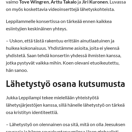
vaimo
Tove Wingren
,
Arttu Takalo
ja
Jiri Kuronen
. Luvassa
on myös koskettavia videoinserttejä lähetyskohteista.
Leppilammelle konsertissa on tärkeää ennen kaikkea
esiintyjien keskinäinen yhteys.
– Uskon, että tästä rakentuu erittäin ainutlaatuinen ja
huikea kokonaisuus. Yhdistämme asioita, joita ei yleensä
yhdistetä. Saan tehdä konsertin yhdessä ihmisten kanssa,
jotka pystyvät vaikka mihin. Koen olevani etuoikeutettu,
hän sanoo.
Lähetystyö osana kutsumusta
Jukka Leppilampi tekee mielellään yhteistyötä
lähetysjärjestöjen kanssa, sillä hänelle lähetystyö on tärkeä
osa kristityn identiteettiä.
– Lähetystyö on olennainen osa sitä, mitä on olla Jeesuksen
seuraaja ja hänen seurakuntaruumiinsa jäsen globaalisti.