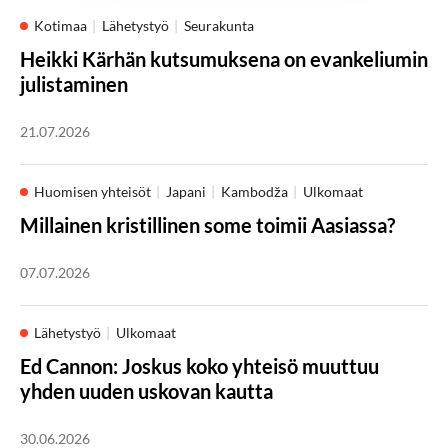
Kotimaa
Lähetystyö
Seurakunta
Heikki Kärhän kutsumuksena on evankeliumin
julistaminen
21.07.2026
Huomisen yhteisöt
Japani
Kambodža
Ulkomaat
Millainen kristillinen some toimii Aasiassa?
07.07.2026
Lähetystyö
Ulkomaat
Ed Cannon: Joskus koko yhteisö muuttuu
yhden uuden uskovan kautta
30.06.2026