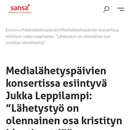
Etusivu
/
Medialähetyspäivät
/
Medialähetyspäivien konsertissa
esiintyvä Jukka Leppilampi: ”Lähetystyö on olennainen osa
kristityn identiteettiä”
Medialähetyspäivien
konsertissa esiintyvä
Jukka Leppilampi:
”Lähetystyö on
olennainen osa kristityn