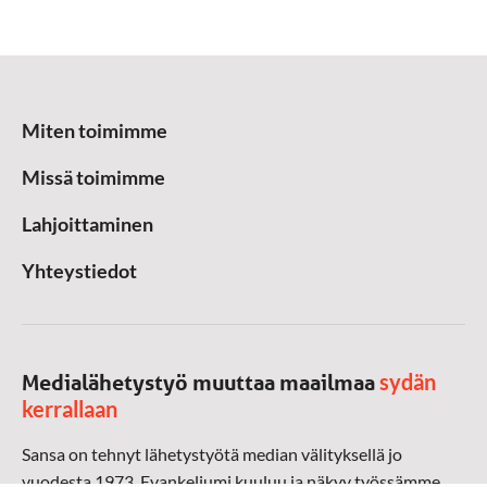
Miten toimimme
Missä toimimme
Lahjoittaminen
Yhteystiedot
sydän
Medialähetystyö muuttaa maailmaa
kerrallaan
Sansa on tehnyt lähetystyötä median välityksellä jo
vuodesta 1973. Evankeliumi kuuluu ja näkyy työssämme