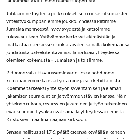
lauloimme ja kuulimme raamattuopetusta.
Juhlaamme täydensi poikkeuksellisen runsas ulkomaisten
yhteistyökumppaniemme joukko. Yhdessä kiitimme
Jumalaa menneestä, nykyisyydestä ja katsoimme
tulevaisuuteen. Ystävämme kertoivat elämästään ja
matkastaan Jeesuksen luokse avaten samalla kokemaansa
johdatusta palvelutehtäviinsä. Tämä lisäsi yhteydessä
olemisen kokemusta − Jumalaan ja toisiimme.
Pidimme vaikuttavuusseminaarin, jossa pohdimme
kumppaniemme kanssa työtämme ja sen kehittämistä.
Koemme tärkeäksi yhteistyön syventämisen ja elämän
jakamisen seurakuntien ja työmme ystävien kanssa. Näin
yhteinen rukous, resurssien jakaminen ja työn tekeminen
evankeliumin hyväksi ovat samalla yhteydessä olemista
Kristuksen maailmanlaajaan kirkkoon.
Sansan hallitus sai 17.6. päätökseensä keväällä alkaneen