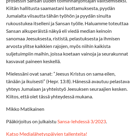
prosessin Sansan uuden toiminnanjohtajan valitsemiseksi.
Kiitän hallitusta saamastani luottamuksesta, pyydän
Jumalalta viisautta tähän työhön ja pyydän sinulta
rukoustukea itselleni ja Sansan työlle. Haluamme toteuttaa
Sansan alkuperäistä näkyä eli viedä median keinoin
sanomaa Jeesuksesta, rististä, pelastuksesta ja ihmisen
arvosta ylitse kaikkien rajojen, myös niihin kaikista
suljetuimpiin maihin, joissa koetaan vainoja ja seurakunnat
kasvavat paineen keskellä.
Mielessäni ovat sanat: ”Jeesus Kristus on sama eilen,
tänään ja ikuisesti” (Hepr. 13:8). Hänessä avautuu pelastava
yhteys Jumalaan ja yhteistyö Jeesuksen seuraajien kesken.
Kiitos, että olet tässä yhteydessä mukana.
Mikko Matikainen
Pääkirjoitus on julkaistu
Sansa-lehdessä 3/2023
.
Katso Medialähetyspäivien tallenteita!