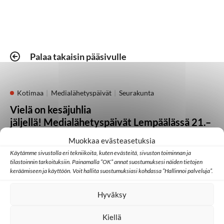
Palaa takaisin pääsivulle
Kotimaa
Medialähetyspäivät
Seurakunta
Vielä on kesäjuhlia
jäljellä! Medialähetyspäivät Lempäälässä 21.–
23. elokuuta
Muokkaa evästeasetuksia
Käytämme sivustolla eri tekniikoita, kuten evästeitä, sivuston toiminnan ja
05.08.2026
tilastoinnin tarkoituksiin. Painamalla ”OK” annat suostumuksesi näiden tietojen
keräämiseen ja käyttöön. Voit hallita suostumuksiasi kohdassa ”Hallinnoi palveluja”.
Kotimaa
Lähetystyö
Seurakunta
Hyväksy
Heikki Kärhän kutsumuksena on evankeliumin
julistaminen
Kiellä