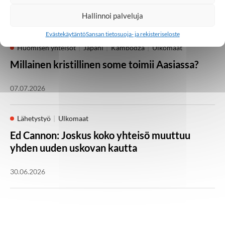
Hallinnoi palveluja
21.07.2026
Evästekäytäntö
Sansan tietosuoja- ja rekisteriseloste
Huomisen yhteisöt
Japani
Kambodža
Ulkomaat
Millainen kristillinen some toimii Aasiassa?
07.07.2026
Lähetystyö
Ulkomaat
Ed Cannon: Joskus koko yhteisö muuttuu
yhden uuden uskovan kautta
30.06.2026