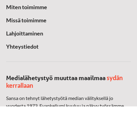
Miten toimimme
Missä toimimme
Lahjoittaminen
Yhteystiedot
sydän
Medialähetystyö muuttaa maailmaa
kerrallaan
Sansa on tehnyt lähetystyötä median välityksellä jo
vuodesta 1973. Evankeliumi kuuluu ja näkyy työssämme
radioaalloilla, televisiossa, verkossa ja sosiaalisessa
mediassa ympäri maailman. Kohtaamme ihmisen hänen
omalla kielellään, aidosti arjen keskellä.